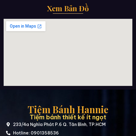
Xem Bản Đồ
Tiệm Bánh Hannie
Tiệm bánh thiết kế ít ngọt
233/4a Nghĩa Phát P.6 Q. Tân Bình, TP.HCM
Hotline: 0901358536