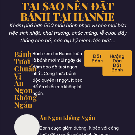
TẠI SAO NÊN ĐẶT
BÁNH TẠI HANNIE
Khám phá hơn 500 mẫu bánh phục vụ cho mọi bữa
tiệc sinh nhật, khai trương, chúc mừng, lễ cưới, đầy
tháng cho bé, các dịp kỷ niệm đặc biệt...
Bánh
Bánh kem tại Hannie luôn
Đặt
Hướng
Tươi
là bánh mới mỗi ngày để
Bánh
Dẫn
Đặt
Chuẩn
đảm bảo độ tươi ngon
Bánh
Vị
nhất. Công thức bánh
độc quyền ít ngọt, ít béo
Ăn
để ăn nhiều mà không bị
Ngon
ngán.
Không
Ngán
Ăn Ngon Không Ngán
Bánh được giảm đường, ít béo với công
thức độc quyền giúp bánh ăn ngon