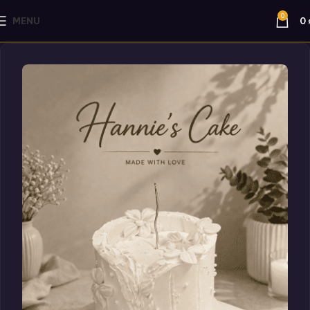
0
MENU
0