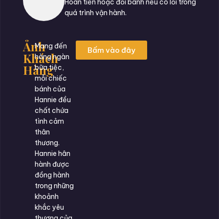
Hoàn tiền hoặc đổi bánh nếu có lỗi trong
quá trình vận hành.
Ảnh
Mang đến
Bấm vào đây
Khách
hàng ngàn
Hàng
bữa tiệc,
mỗi chiếc
bánh của
Hannie đều
chất chứa
tình cảm
thân
thương.
Hannie hân
hành được
đồng hành
trong những
khoảnh
khắc yêu
thương của