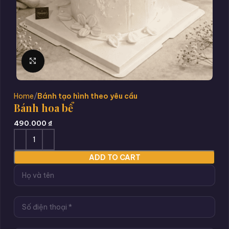
Click to enlarge
Home
Bánh tạo hình theo yêu cầu
Bánh hoa bể
490.000
₫
ADD TO CART