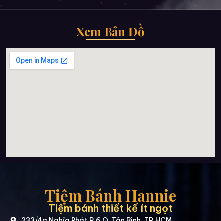
Xem Bản Đồ
Tiệm Bánh Hannie
Tiệm bánh thiết kế ít ngọt
233/4a Nghĩa Phát P.6 Q. Tân Bình, TP.HCM