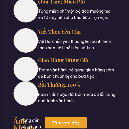
Quà Tặng Miễn Phí
Tặng miễn phí một bộ dao muỗng nĩa
và 10 cây nến cho bữa tiệc trọn vẹn.
Viết Theo Yêu Cầu
Viết lời chúc yêu thương lên bánh, kèm
theo hoạ tiết thể hiện cá tính.
Giao Hàng Đúng Giờ
Team vận hành cố gắng giao hàng sớm
để bạn chuẩn bị cho bữa tiệc.
Bồi Thường 100%
Hoàn tiền hoặc đổi bánh nếu có lỗi trong
quá trình vận hành.
Ảnh
Mang đến
Bấm vào đây
Khách
hàng ngàn