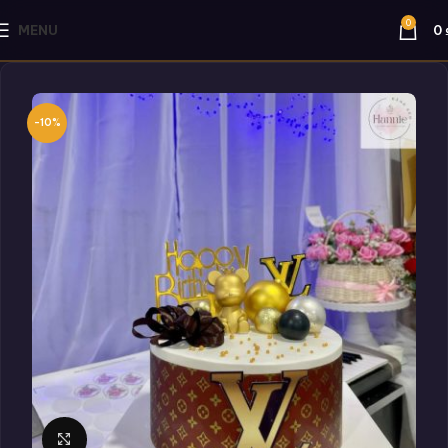
0
MENU
0
-10%
Click to enlarge