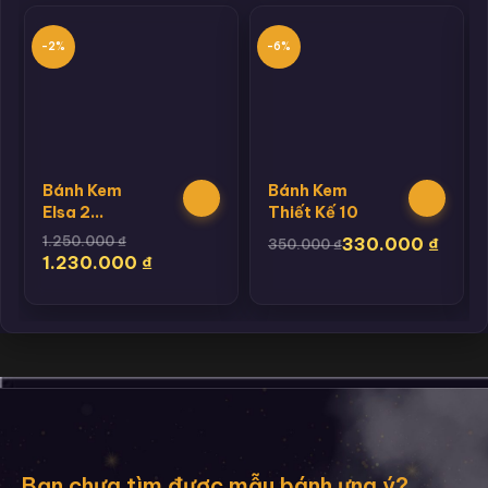
-2%
-6%
Bánh Kem
Bánh Kem
Elsa 2
Thiết Kế 10
Tầng Cho
1.250.000
₫
330.000
₫
350.000
₫
Bé Gái
1.230.000
₫
Bạn chưa tìm được mẫu bánh ưng ý?