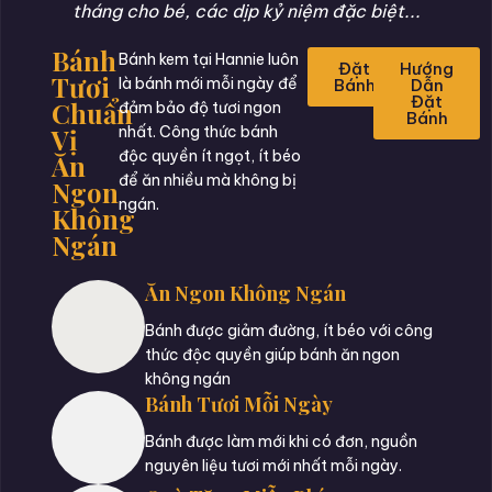
tháng cho bé, các dịp kỷ niệm đặc biệt...
Bánh
Bánh kem tại Hannie luôn
Đặt
Hướng
Tươi
là bánh mới mỗi ngày để
Bánh
Dẫn
Đặt
Chuẩn
đảm bảo độ tươi ngon
Bánh
Vị
nhất. Công thức bánh
độc quyền ít ngọt, ít béo
Ăn
để ăn nhiều mà không bị
Ngon
ngán.
Không
Ngán
Ăn Ngon Không Ngán
Bánh được giảm đường, ít béo với công
thức độc quyền giúp bánh ăn ngon
không ngán
Bánh Tươi Mỗi Ngày
Bánh được làm mới khi có đơn, nguồn
nguyên liệu tươi mới nhất mỗi ngày.