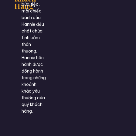
Hàng
bữa tiệc,
mỗi chiếc
bánh của
Hannie đều
chất chứa
tình cảm
thân
thương.
Hannie hân
hành được
đồng hành
trong những
khoảnh
khắc yêu
thương của
quý khách
hàng.