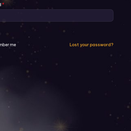
*
d
mber me
Lost your password?