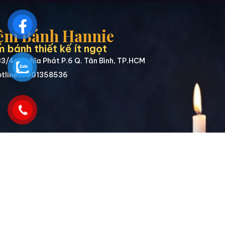
ệm Bánh Hannie
 bánh thiết kế ít ngọt
3/4a Nghĩa Phát P.6 Q. Tân Bình, TP.HCM
tline: 0901358536