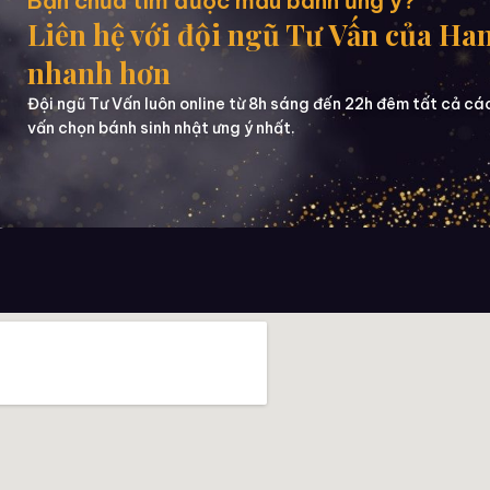
Bạn chưa tìm được mẫu bánh ưng ý?
Liên hệ với đội ngũ Tư Vấn của Ha
nhanh hơn
Đội ngũ Tư Vấn luôn online từ 8h sáng đến 22h đêm tất cả cá
vấn chọn bánh sinh nhật ưng ý nhất.