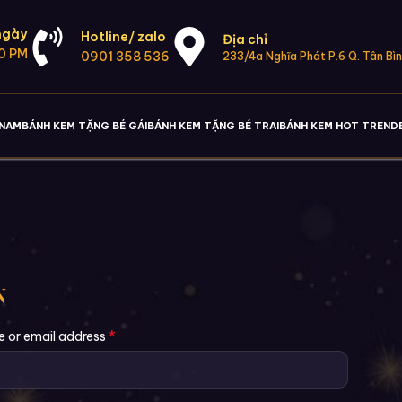
ngày
Hotline/ zalo
Địa chỉ
0 PM
0901 358 536
233/4a Nghĩa Phát P.6 Q. Tân Bì
 NAM
BÁNH KEM TẶNG BÉ GÁI
BÁNH KEM TẶNG BÉ TRAI
BÁNH KEM HOT TREND
N
*
 or email address