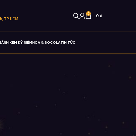
0
0
₫
nh, TP.HCM
BÁNH KEM KỶ NIỆM
HOA & SOCOLA
TIN TỨC