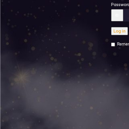
Passwor
Log in
Reme