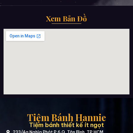
Xem Bản Đồ
Tiệm Bánh Hannie
Tiệm bánh thiết kế ít ngọt
233/4a Nghĩa Phát P.6 Q. Tân Bình, TP.HCM