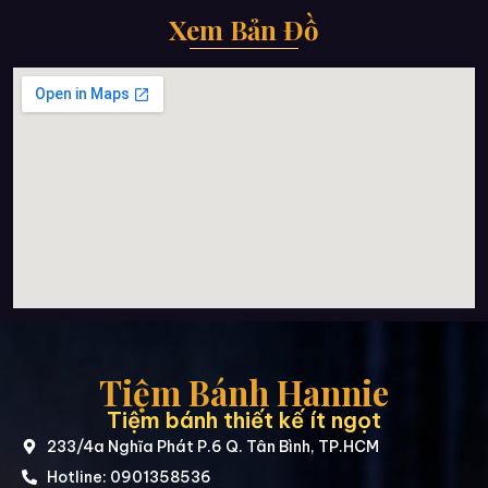
Xem Bản Đồ
Tiệm Bánh Hannie
Tiệm bánh thiết kế ít ngọt
233/4a Nghĩa Phát P.6 Q. Tân Bình, TP.HCM
Hotline: 0901358536