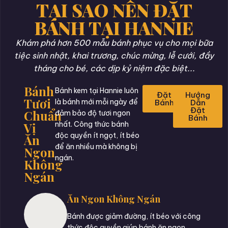
TẠI SAO NÊN ĐẶT
BÁNH TẠI HANNIE
Khám phá hơn 500 mẫu bánh phục vụ cho mọi bữa
tiệc sinh nhật, khai trương, chúc mừng, lễ cưới, đầy
tháng cho bé, các dịp kỷ niệm đặc biệt...
Bánh
Bánh kem tại Hannie luôn
Đặt
Hướng
Tươi
là bánh mới mỗi ngày để
Bánh
Dẫn
Đặt
Chuẩn
đảm bảo độ tươi ngon
Bánh
Vị
nhất. Công thức bánh
độc quyền ít ngọt, ít béo
Ăn
để ăn nhiều mà không bị
Ngon
ngán.
Không
Ngán
Ăn Ngon Không Ngán
Bánh được giảm đường, ít béo với công
thức độc quyền giúp bánh ăn ngon