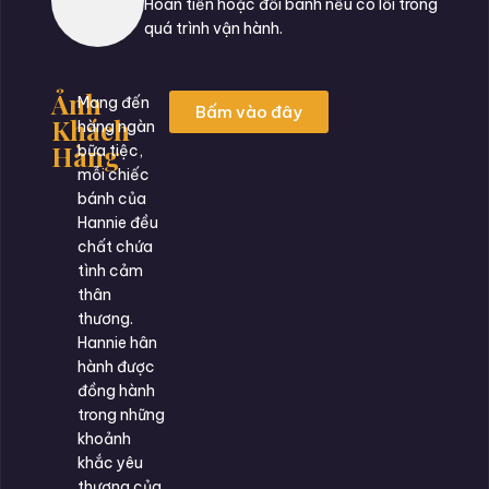
Hoàn tiền hoặc đổi bánh nếu có lỗi trong
quá trình vận hành.
Ảnh
Mang đến
Bấm vào đây
Khách
hàng ngàn
Hàng
bữa tiệc,
mỗi chiếc
bánh của
Hannie đều
chất chứa
tình cảm
thân
thương.
Hannie hân
hành được
đồng hành
trong những
khoảnh
khắc yêu
thương của