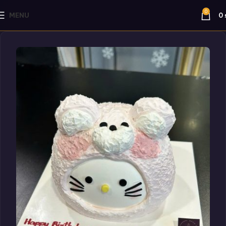
0
MENU
0