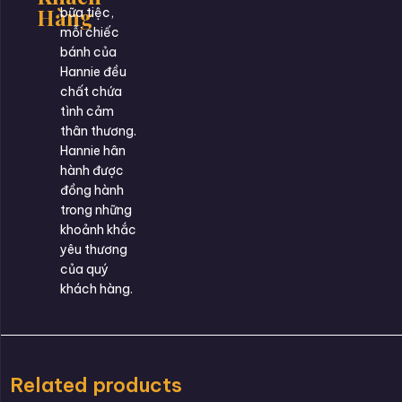
Hàng
bữa tiệc,
mỗi chiếc
bánh của
Hannie đều
chất chứa
tình cảm
thân thương.
Hannie hân
hành được
đồng hành
trong những
khoảnh khắc
yêu thương
của quý
khách hàng.
Related products