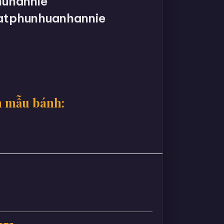
uhannie
atphunhuanhannie
h
m mẫu bánh: