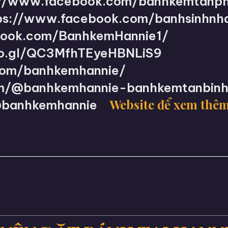
://www.facebook.com/banhkemtanph
ps://www.facebook.com/banhsinhnh
book.com/BanhkemHannie1/
oo.gl/QC3MfhTEyeHBNLiS9
.com/banhkemhannie/
om/@banhkemhannie-banhkemtanbin
Website để xem thê
/@banhkemhannie