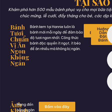
TẠI SAO
Khám phá hơn 500 mẫu bánh phục vụ cho mọi bữa tiệc 
chúc mừng, lễ cưới, đầy tháng cho bé, các dịp k
Bánh
Bánh kem tại Hannie luôn là
Đặt
Hướng
Tươi
bánh mới mỗi ngày để đảm bảo
Bánh
Dẫn
Đặt
Chuẩn
độ tươi ngon nhất. Công thức
Bánh
Vị Ăn
bánh độc quyền ít ngọt, ít béo
để ăn nhiều mà không bị ngán.
Ngon
Không
Ngán
Ảnh
Mang đến
Bấm vào đây
Khách
hàng ngàn