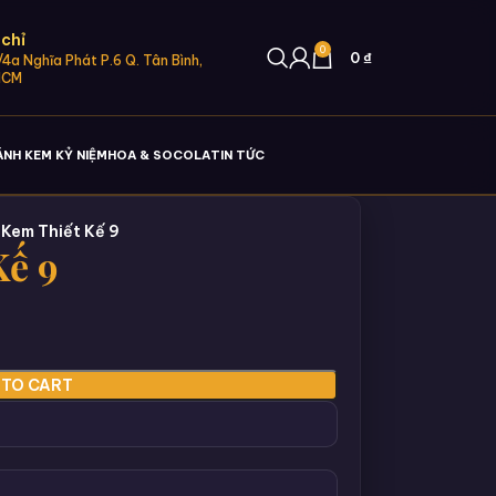
 chỉ
0
0
₫
4a Nghĩa Phát P.6 Q. Tân Bình,
HCM
ÁNH KEM KỶ NIỆM
HOA & SOCOLA
TIN TỨC
Kem Thiết Kế 9
Kế 9
 TO CART