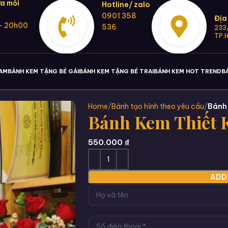
a mỗi
Hotline/ zalo
0901 358
Địa
- 20h00
536
233/
TP.
NAM
BÁNH KEM TẶNG BÉ GÁI
BÁNH KEM TẶNG BÉ TRAI
BÁNH KEM HOT TREND
B
Home
Bánh tạo hình theo yêu cầu
Bánh 
Bánh Kem Thiết 
550.000
₫
ADD