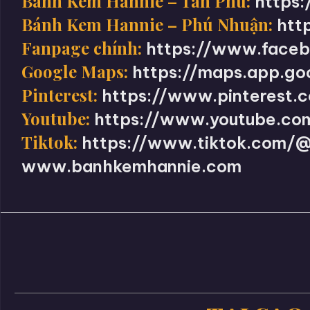
Bánh Kem Hannie – Tân Phú:
https
Bánh Kem Hannie – Phú Nhuận:
htt
Fanpage chính:
https://www.face
Google Maps:
https://maps.app.g
Pinterest:
https://www.pinterest
Youtube:
https://www.youtube.c
Tiktok:
https://www.tiktok.com
www.banhkemhannie.com