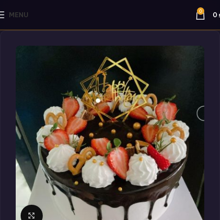
0
MENU
0
Click to enlarge