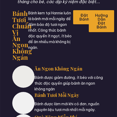
tháng cho bé, các dịp kỷ niệm đặc biệt...
Bánh
Bánh kem tại Hannie luôn
Đặt
Hướng
Tươi
là bánh mới mỗi ngày để
Bánh
Dẫn
Đặt
Chuẩn
đảm bảo độ tươi ngon
Bánh
Vị
nhất. Công thức bánh
độc quyền ít ngọt, ít béo
Ăn
để ăn nhiều mà không bị
Ngon
ngán.
Không
Ngán
Ăn Ngon Không Ngán
Bánh được giảm đường, ít béo với công
thức độc quyền giúp bánh ăn ngon
không ngán
Bánh Tươi Mỗi Ngày
Bánh được làm mới khi có đơn, nguồn
nguyên liệu tươi mới nhất mỗi ngày.