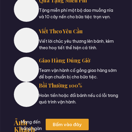
Quà Tặng Miễn Phí
Tặng miễn phí một bộ dao muỗng nĩa
và 10 cây nến cho bữa tiệc trọn vẹn.
Viết Theo Yêu Cầu
Viết lời chúc yêu thương lên bánh, kèm
theo hoạ tiết thể hiện cá tính.
Giao Hàng Đúng Giờ
Team vận hành cố gắng giao hàng sớm
để bạn chuẩn bị cho bữa tiệc.
Bồi Thường 100%
Hoàn tiền hoặc đổi bánh nếu có lỗi trong
quá trình vận hành.
Ảnh
Mang đến
Bấm vào đây
Khách
hàng ngàn