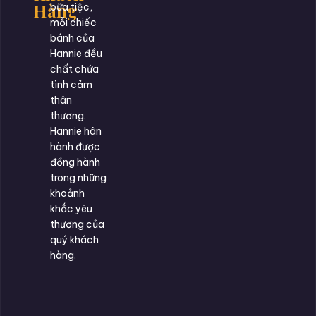
Hàng
bữa tiệc,
mỗi chiếc
bánh của
Hannie đều
chất chứa
tình cảm
thân
thương.
Hannie hân
hành được
đồng hành
trong những
khoảnh
khắc yêu
thương của
quý khách
hàng.