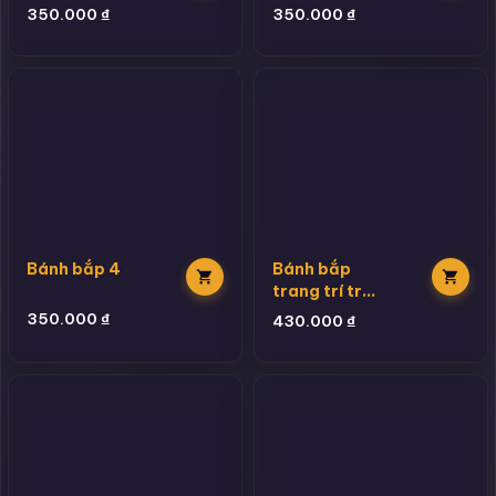
350.000
₫
350.000
₫
Bánh bắp 4
Bánh bắp
trang trí trái
cây
350.000
₫
430.000
₫