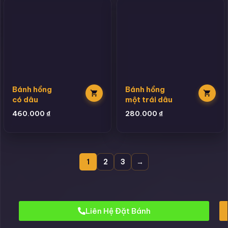
Bánh hồng
Bánh hồng
có dâu
một trái dâu
460.000
₫
280.000
₫
1
2
3
→
Liên Hệ Đặt Bánh