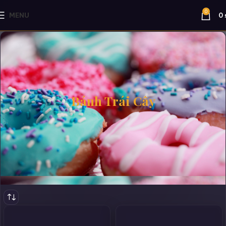
0
MENU
0
Bánh Trái Cây