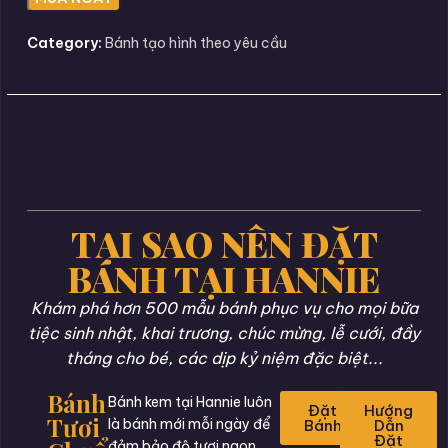
Category:
Bánh tạo hình theo yêu cầu
TẠI SAO NÊN ĐẶT
BÁNH TẠI HANNIE
Khám phá hơn 500 mẫu bánh phục vụ cho mọi bữa
tiệc sinh nhật, khai trương, chúc mừng, lễ cưới, đầy
tháng cho bé, các dịp kỷ niệm đặc biệt...
Bánh
Bánh kem tại Hannie luôn
Đặt
Hướng
Tươi
là bánh mới mỗi ngày để
Bánh
Dẫn
Đặt
đảm bảo độ tươi ngon