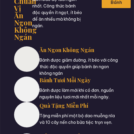
Chuẩn
Bánh
Vị
nhất. Công thức bánh
độc quyền ít ngọt, ít béo
Ăn
để ăn nhiều mà không bị
Ngon
ngán.
Không
Ngán
Ăn Ngon Không Ngán
Bánh được giảm đường, ít béo với công
thức độc quyền giúp bánh ăn ngon
không ngán
Bánh Tươi Mỗi Ngày
Bánh được làm mới khi có đơn, nguồn
nguyên liệu tươi mới nhất mỗi ngày.
Quà Tặng Miễn Phí
Tặng miễn phí một bộ dao muỗng nĩa
và 10 cây nến cho bữa tiệc trọn vẹn.