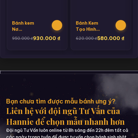
Bánh kem
Bánh Kem
Nơ
Tạo Hình
Fondant
Cầu Cho
930.000
₫
580.000
₫
950.000
₫
620.000
₫
LV MICKEY
Bé Trai
Bạn chưa tìm được mẫu bánh ưng ý?
Liên hệ với đội ngũ Tư Vấn của
Hannie để chọn mẫu nhanh hơn
Đội ngũ Tư Vấn luôn online từ 8h sáng đến 22h đêm tất cả
các ngày trong tuần để được tư vấn chọn bánh sinh nhật