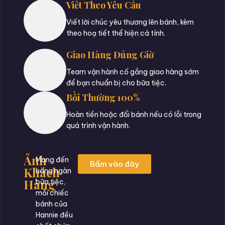
Viết Theo Yêu Cầu
Viết lời chúc yêu thương lên bánh, kèm
theo hoạ tiết thể hiện cá tính.
Giao Hàng Đúng Giờ
Team vận hành cố gắng giao hàng sớm
để bạn chuẩn bị cho bữa tiệc.
Bồi Thường 100%
Hoàn tiền hoặc đổi bánh nếu có lỗi trong
quá trình vận hành.
Ảnh
Mang đến
Bấm vào đây
Khách
hàng ngàn
Hàng
bữa tiệc,
mỗi chiếc
bánh của
Hannie đều