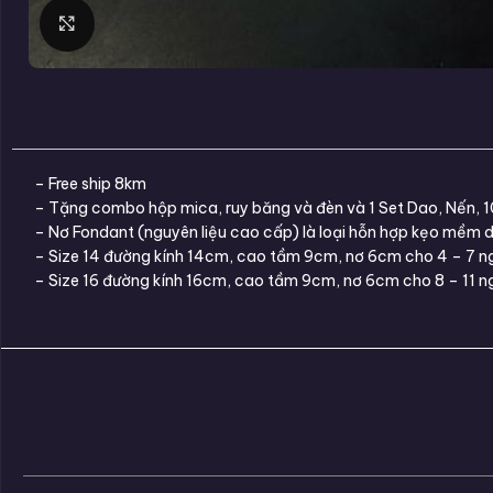
Click to enlarge
– Free ship 8km
– Tặng combo hộp mica, ruy băng và đèn và 1 Set Dao, Nến, 
– Nơ Fondant (nguyên liệu cao cấp) là loại hỗn hợp kẹo mềm d
– Size 14 đường kính 14cm, cao tầm 9cm, nơ 6cm cho 4 – 7 ng
– Size 16 đường kính 16cm, cao tầm 9cm, nơ 6cm cho 8 – 11 n