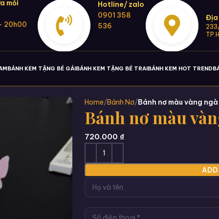
a mỗi
Hotline/ zalo
0901 358
Địa
- 20h00
536
233/
TP.
NAM
BÁNH KEM TẶNG BÉ GÁI
BÁNH KEM TẶNG BÉ TRAI
BÁNH KEM HOT TREND
B
Home
Bánh Nơ
Bánh nơ màu vàng ngà
Bánh nơ màu vàn
720.000
₫
ADD