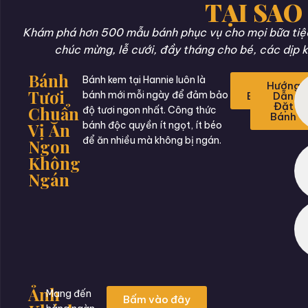
TẠI SAO
Khám phá hơn 500 mẫu bánh phục vụ cho mọi bữa tiệc 
chúc mừng, lễ cưới, đầy tháng cho bé, các dịp k
Bánh
Bánh kem tại Hannie luôn là
Đặt
Hướng
Tươi
bánh mới mỗi ngày để đảm bảo
Bánh
Dẫn
Đặt
Chuẩn
độ tươi ngon nhất. Công thức
Bánh
Vị Ăn
bánh độc quyền ít ngọt, ít béo
để ăn nhiều mà không bị ngán.
Ngon
Không
Ngán
Ảnh
Mang đến
Bấm vào đây