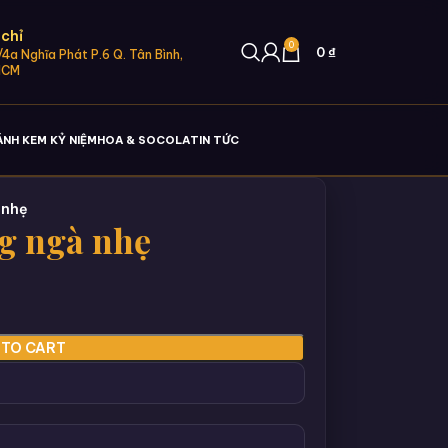
 chỉ
0
0
₫
4a Nghĩa Phát P.6 Q. Tân Bình,
HCM
ÁNH KEM KỶ NIỆM
HOA & SOCOLA
TIN TỨC
 nhẹ
g ngà nhẹ
 TO CART