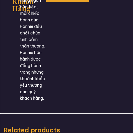
Khách
hàng ngàn
Hàng
bữa tiệc,
mỗi chiếc
bánh của
Hannie đều
chất chứa
tình cảm
thân thương.
Hannie hân
hành được
đồng hành
trong những
khoảnh khắc
yêu thương
của quý
khách hàng.
Related products