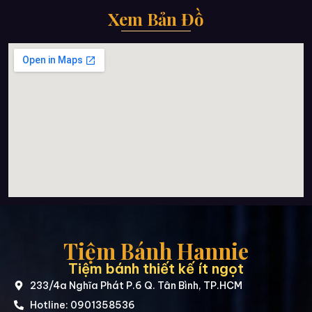
Xem Bản Đồ
Tiệm Bánh Hannie
Tiệm bánh thiết kế ít ngọt
233/4a Nghĩa Phát P.6 Q. Tân Bình, TP.HCM
Hotline: 0901358536