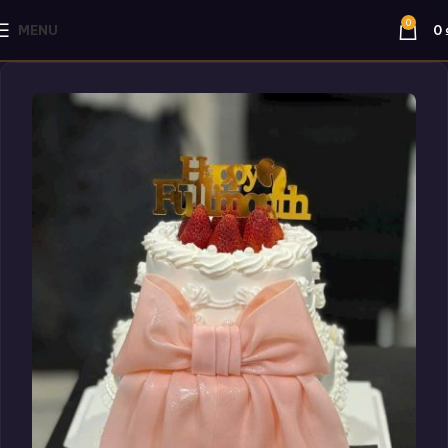
0
MENU
0