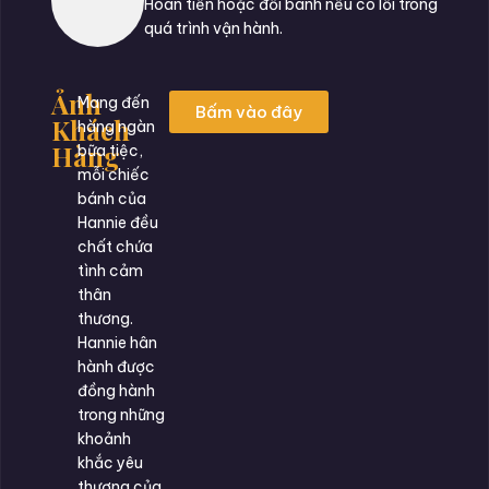
Hoàn tiền hoặc đổi bánh nếu có lỗi trong
quá trình vận hành.
Ảnh
Mang đến
Bấm vào đây
Khách
hàng ngàn
Hàng
bữa tiệc,
mỗi chiếc
bánh của
Hannie đều
chất chứa
tình cảm
thân
thương.
Hannie hân
hành được
đồng hành
trong những
khoảnh
khắc yêu
thương của