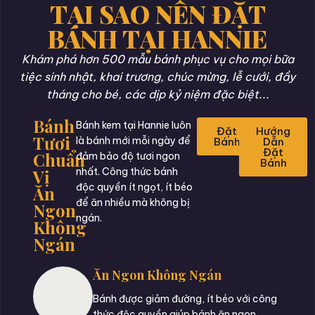
TẠI SAO NÊN ĐẶT
BÁNH TẠI HANNIE
Khám phá hơn 500 mẫu bánh phục vụ cho mọi bữa
tiệc sinh nhật, khai trương, chúc mừng, lễ cưới, đầy
tháng cho bé, các dịp kỷ niệm đặc biệt...
Bánh
Bánh kem tại Hannie luôn
Đặt
Hướng
Tươi
là bánh mới mỗi ngày để
Bánh
Dẫn
Đặt
Chuẩn
đảm bảo độ tươi ngon
Bánh
Vị
nhất. Công thức bánh
độc quyền ít ngọt, ít béo
Ăn
để ăn nhiều mà không bị
Ngon
ngán.
Không
Ngán
Ăn Ngon Không Ngán
Bánh được giảm đường, ít béo với công
thức độc quyền giúp bánh ăn ngon