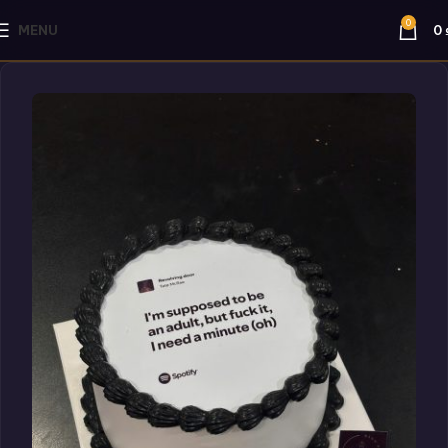
0
MENU
0