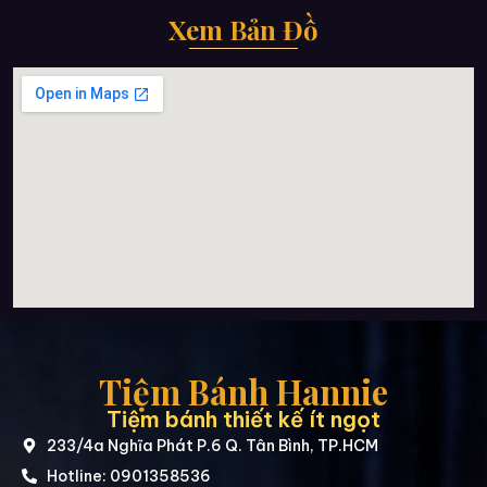
Xem Bản Đồ
Tiệm Bánh Hannie
Tiệm bánh thiết kế ít ngọt
233/4a Nghĩa Phát P.6 Q. Tân Bình, TP.HCM
Hotline: 0901358536