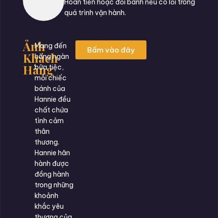
Hoàn tiền hoặc đổi bánh nếu có lỗi trong
quá trình vận hành.
Ảnh
Mang đến
Bấm vào đây
Khách
hàng ngàn
Hàng
bữa tiệc,
mỗi chiếc
bánh của
Hannie đều
chất chứa
tình cảm
thân
thương.
Hannie hân
hành được
đồng hành
trong những
khoảnh
khắc yêu
thương của