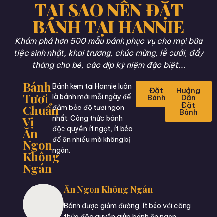
TẠI SAO NÊN ĐẶT
BÁNH TẠI HANNIE
Khám phá hơn 500 mẫu bánh phục vụ cho mọi bữa
tiệc sinh nhật, khai trương, chúc mừng, lễ cưới, đầy
tháng cho bé, các dịp kỷ niệm đặc biệt...
Bánh
Bánh kem tại Hannie luôn
Đặt
Hướng
Tươi
là bánh mới mỗi ngày để
Bánh
Dẫn
Đặt
Chuẩn
đảm bảo độ tươi ngon
Bánh
Vị
nhất. Công thức bánh
độc quyền ít ngọt, ít béo
Ăn
để ăn nhiều mà không bị
Ngon
ngán.
Không
Ngán
Ăn Ngon Không Ngán
Bánh được giảm đường, ít béo với công
thức độc quyền giúp bánh ăn ngon