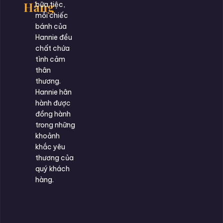
Hàng
bữa tiệc,
mỗi chiếc
bánh của
Hannie đều
chất chứa
tình cảm
thân
thương.
Hannie hân
hành được
đồng hành
trong những
khoảnh
khắc yêu
thương của
quý khách
hàng.