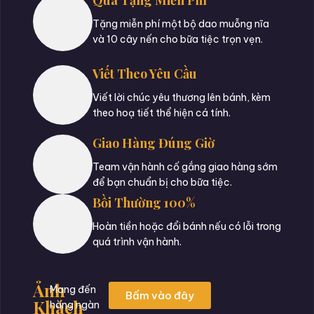
Quà Tặng Miễn Phí
Tặng miễn phí một bộ dao muỗng nĩa
và 10 cây nến cho bữa tiệc trọn vẹn.
Viết Theo Yêu Cầu
Viết lời chúc yêu thương lên bánh, kèm
theo hoạ tiết thể hiện cá tính.
Giao Hàng Đúng Giờ
Team vận hành cố gắng giao hàng sớm
để bạn chuẩn bị cho bữa tiệc.
Bồi Thường 100%
Hoàn tiền hoặc đổi bánh nếu có lỗi trong
quá trình vận hành.
Ảnh
Mang đến
Bấm vào đây
Khách
hàng ngàn