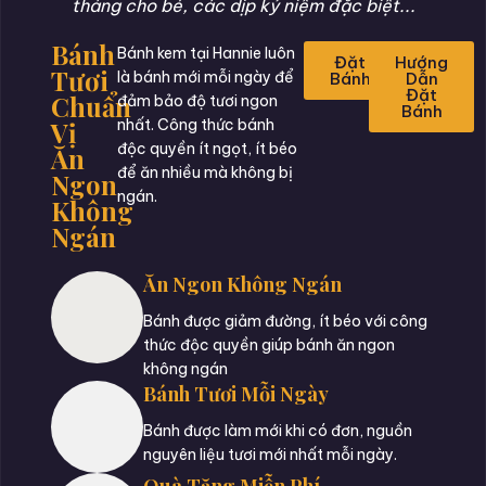
tháng cho bé, các dịp kỷ niệm đặc biệt...
Bánh
Bánh kem tại Hannie luôn
Đặt
Hướng
Tươi
là bánh mới mỗi ngày để
Bánh
Dẫn
Đặt
Chuẩn
đảm bảo độ tươi ngon
Bánh
Vị
nhất. Công thức bánh
độc quyền ít ngọt, ít béo
Ăn
để ăn nhiều mà không bị
Ngon
ngán.
Không
Ngán
Ăn Ngon Không Ngán
Bánh được giảm đường, ít béo với công
thức độc quyền giúp bánh ăn ngon
không ngán
Bánh Tươi Mỗi Ngày
Bánh được làm mới khi có đơn, nguồn
nguyên liệu tươi mới nhất mỗi ngày.