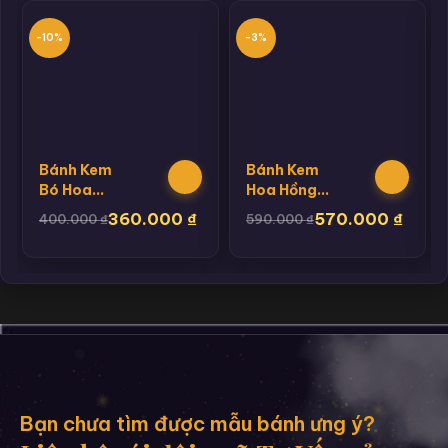
-10%
-3%
Bánh Kem
Bánh Kem
Bó Hoa
Hoa Hồng
Hồng
Kem
360.000
₫
570.000
₫
400.000
₫
590.000
₫
Bạn chưa tìm được mẫu bánh ưng ý?