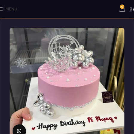
0
MENU
0
Click to enlarge