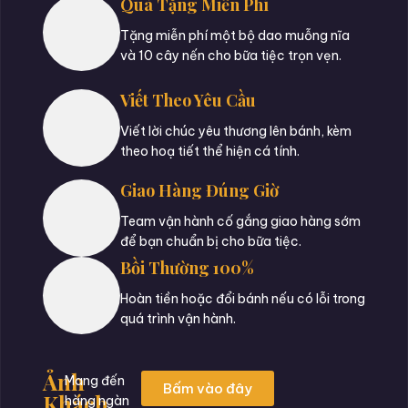
Quà Tặng Miễn Phí
Tặng miễn phí một bộ dao muỗng nĩa
và 10 cây nến cho bữa tiệc trọn vẹn.
Viết Theo Yêu Cầu
Viết lời chúc yêu thương lên bánh, kèm
theo hoạ tiết thể hiện cá tính.
Giao Hàng Đúng Giờ
Team vận hành cố gắng giao hàng sớm
để bạn chuẩn bị cho bữa tiệc.
Bồi Thường 100%
Hoàn tiền hoặc đổi bánh nếu có lỗi trong
quá trình vận hành.
Ảnh
Mang đến
Bấm vào đây
Khách
hàng ngàn