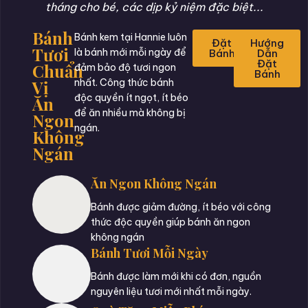
tháng cho bé, các dịp kỷ niệm đặc biệt...
Bánh
Bánh kem tại Hannie luôn
Đặt
Hướng
Tươi
là bánh mới mỗi ngày để
Bánh
Dẫn
Đặt
Chuẩn
đảm bảo độ tươi ngon
Bánh
Vị
nhất. Công thức bánh
độc quyền ít ngọt, ít béo
Ăn
để ăn nhiều mà không bị
Ngon
ngán.
Không
Ngán
Ăn Ngon Không Ngán
Bánh được giảm đường, ít béo với công
thức độc quyền giúp bánh ăn ngon
không ngán
Bánh Tươi Mỗi Ngày
Bánh được làm mới khi có đơn, nguồn
nguyên liệu tươi mới nhất mỗi ngày.