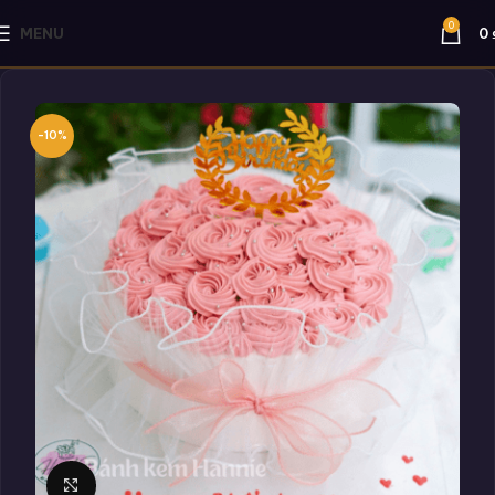
0
MENU
0
-10%
Click to enlarge