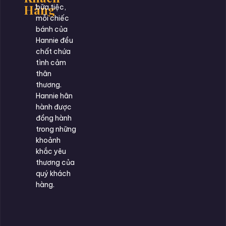
Hàng
bữa tiệc,
mỗi chiếc
bánh của
Hannie đều
chất chứa
tình cảm
thân
thương.
Hannie hân
hành được
đồng hành
trong những
khoảnh
khắc yêu
thương của
quý khách
hàng.