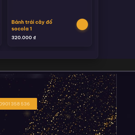
Bánh trái cây đổ
socola 1
320.000
₫
 0901 358 536