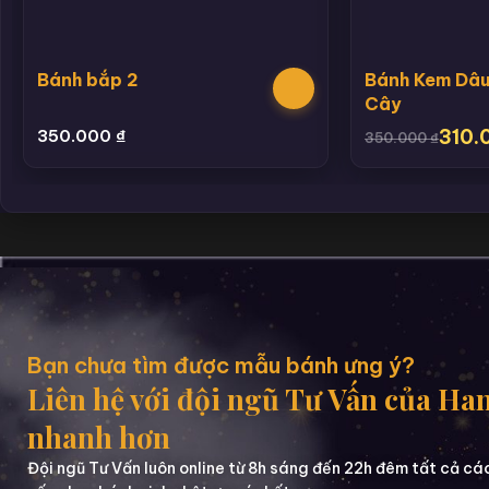
Bánh bắp 2
Bánh Kem Dâu
Cây
310.
350.000
₫
350.000
₫
Bạn chưa tìm được mẫu bánh ưng ý?
Liên hệ với đội ngũ Tư Vấn của Ha
nhanh hơn
Đội ngũ Tư Vấn luôn online từ 8h sáng đến 22h đêm tất cả cá