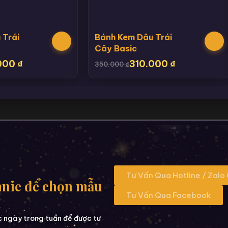
 Trái
Bánh Kem Dâu Trái
Cây Basic
000
₫
310.000
₫
350.000
₫
Tư Vấn Qua Hotline / Zalo
nnie để chọn mẫu
Tư Vấn Qua Facebook
c ngày trong tuần để được tư