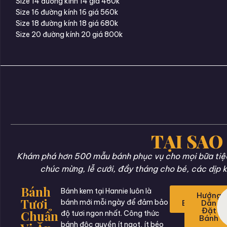
Size 14 đường kính 14 giá 460k
Size 16 đường kính 16 giá 560k
Size 18 đường kính 18 giá 680k
Size 20 đường kính 20 giá 800k
TẠI SAO
Khám phá hơn 500 mẫu bánh phục vụ cho mọi bữa tiệc 
chúc mừng, lễ cưới, đầy tháng cho bé, các dịp k
Bánh
Bánh kem tại Hannie luôn là
Đặt
Hướng
Tươi
bánh mới mỗi ngày để đảm bảo
Bánh
Dẫn
Đặt
Chuẩn
độ tươi ngon nhất. Công thức
Bánh
bánh độc quyền ít ngọt, ít béo