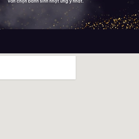
vấn chọn bánh sinh nhật ưng ý nhất.