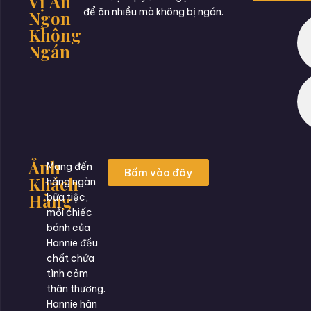
Vị Ăn
để ăn nhiều mà không bị ngán.
Ngon
Không
Ngán
Ảnh
Mang đến
Bấm vào đây
Khách
hàng ngàn
Hàng
bữa tiệc,
mỗi chiếc
bánh của
Hannie đều
chất chứa
tình cảm
thân thương.
Hannie hân