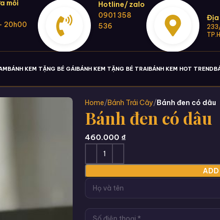
a mỗi
Hotline/ zalo
0901 358
Địa
- 20h00
536
233/
TP.
NAM
BÁNH KEM TẶNG BÉ GÁI
BÁNH KEM TẶNG BÉ TRAI
BÁNH KEM HOT TREND
B
Home
Bánh Trái Cây
Bánh đen có dâu
Bánh đen có dâu
460.000
₫
ADD