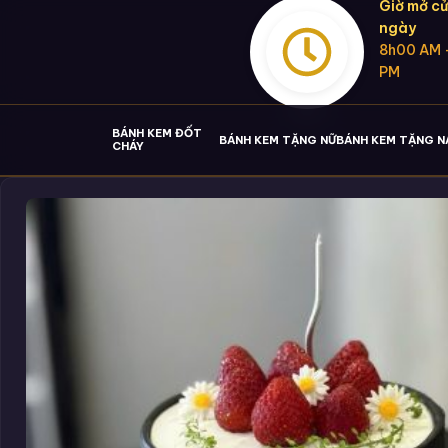
Giờ mở cử
ngày
8h00 AM 
PM
BÁNH KEM ĐỐT
BÁNH KEM TẶNG NỮ
BÁNH KEM TẶNG 
CHÁY