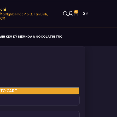
 chỉ
0
0
₫
4a Nghĩa Phát P.6 Q. Tân Bình,
HCM
ÁNH KEM KỶ NIỆM
HOA & SOCOLA
TIN TỨC
 TO CART