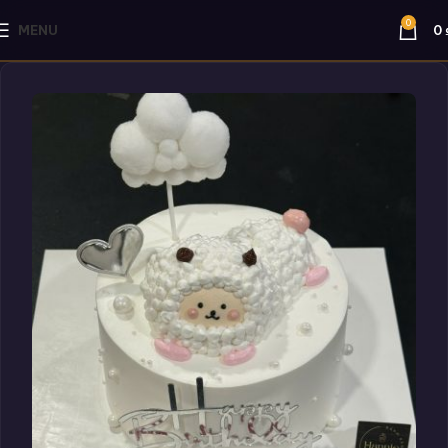
0
MENU
0