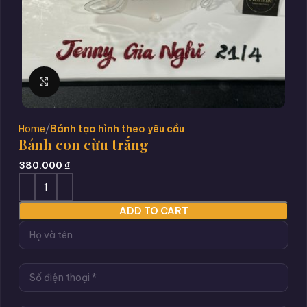
Click to enlarge
Home
Bánh tạo hình theo yêu cầu
Bánh con cừu trắng
380.000
₫
ADD TO CART