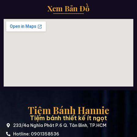
Xem Bản Đồ
Tiệm Bánh Hannie
Tiệm bánh thiết kế ít ngọt
233/4a Nghĩa Phát P.6 Q. Tân Bình, TP.HCM
Hotline: 0901358536