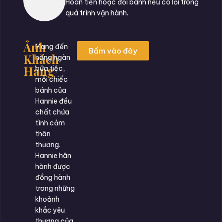
Hoàn tiền hoặc đổi bánh nếu có lỗi trong
quá trình vận hành.
Ảnh
Mang đến
Bấm vào đây
Khách
hàng ngàn
Hàng
bữa tiệc,
mỗi chiếc
bánh của
Hannie đều
chất chứa
tình cảm
thân
thương.
Hannie hân
hành được
đồng hành
trong những
khoảnh
khắc yêu
thương của