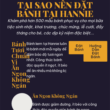
TẠI SAO NÊN ĐẶT
BÁNH TẠI HANNIE
Khám phá hơn 500 mẫu bánh phục vụ cho mọi bữa
tiệc sinh nhật, khai trương, chúc mừng, lễ cưới, đầy
tháng cho bé, các dịp kỷ niệm đặc biệt...
Bánh
Bánh kem tại Hannie luôn
Đặt
Hướng
Tươi
là bánh mới mỗi ngày để
Bánh
Dẫn
Đặt
Chuẩn
đảm bảo độ tươi ngon
Bánh
Vị
nhất. Công thức bánh
độc quyền ít ngọt, ít béo
Ăn
để ăn nhiều mà không bị
Ngon
ngán.
Không
Ngán
Ăn Ngon Không Ngán
Bánh được giảm đường, ít béo với công
thức độc quyền giúp bánh ăn ngon