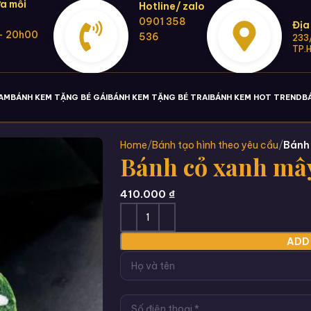
a mỗi
Hotline/ zalo
0901 358
Địa
- 20h00
536
233/
TP.
NAM
BÁNH KEM TẶNG BÉ GÁI
BÁNH KEM TẶNG BÉ TRAI
BÁNH KEM HOT TREND
B
Home
Bánh tạo hình theo yêu cầu
Bánh 
Bánh cỏ xanh mâ
410.000
₫
ADD