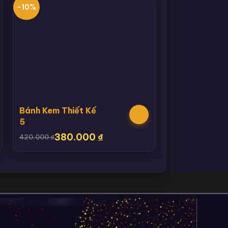
-10%
Bánh Kem Thiết Kế
5
380.000
₫
420.000
₫