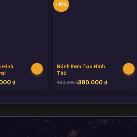
-10%
 Hình
Bánh Kem Tạo Hình
rai
Thỏ
.000
₫
380.000
₫
420.000
₫