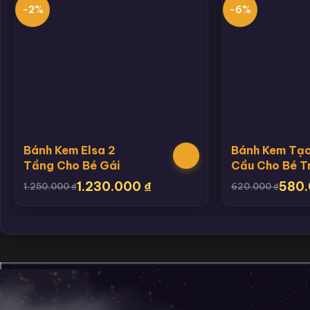
-2%
-6%
Bánh Kem Elsa 2
Bánh Kem Tạo
Tầng Cho Bé Gái
Cầu Cho Bé T
1.230.000
₫
580
1.250.000
₫
620.000
₫