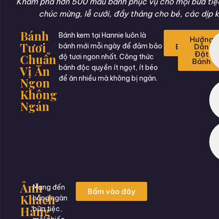
Khám phá hơn 500 mẫu bánh phục vụ cho mọi bữa tiệc 
chúc mừng, lễ cưới, đầy tháng cho bé, các dịp k
Bánh
Bánh kem tại Hannie luôn là
Đặt
Hướng
Tươi
bánh mới mỗi ngày để đảm bảo
Bánh
Dẫn
Đặt
Chuẩn
độ tươi ngon nhất. Công thức
Bánh
Vị Ăn
bánh độc quyền ít ngọt, ít béo
để ăn nhiều mà không bị ngán.
Ngon
Không
Ngán
Ảnh
Mang đến
Bấm vào đây
Khách
hàng ngàn
Hàng
bữa tiệc,