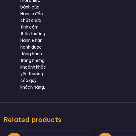
mỗi chiếc
bánh của
Hannie đều
chất chứa
tình cảm
thân thương.
Hannie hân
hành được
đồng hành
trong những
khoảnh khắc
yêu thương
của quý
khách hàng.
Related products