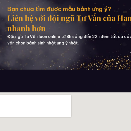
Bạn chưa tìm được mẫu bánh ưng ý?
Liên hệ với đội ngũ Tư Vấn của Ha
nhanh hơn
Đội ngũ Tư Vấn luôn online từ 8h sáng đến 22h đêm tất cả cá
vấn chọn bánh sinh nhật ưng ý nhất.