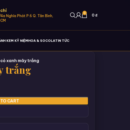
 chỉ
0
0
₫
4a Nghĩa Phát P.6 Q. Tân Bình,
HCM
ÁNH KEM KỶ NIỆM
HOA & SOCOLA
TIN TỨC
cỏ xanh mây trắng
y trắng
 TO CART