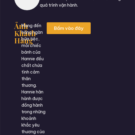
quá trình vận hành.
Ảnh
Mang đến
Bấm vào đây
Khách
hàng ngàn
Hàng
bữa tiệc,
mỗi chiếc
bánh của
Hannie đều
chất chứa
tình cảm
thân
thương.
Hannie hân
hành được
đồng hành
trong những
khoảnh
khắc yêu
thương của