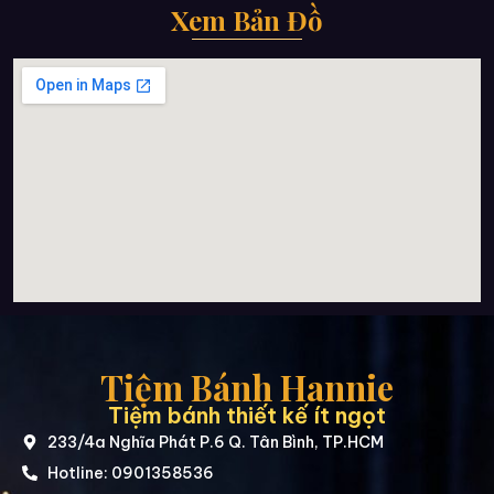
Xem Bản Đồ
Tiệm Bánh Hannie
Tiệm bánh thiết kế ít ngọt
233/4a Nghĩa Phát P.6 Q. Tân Bình, TP.HCM
Hotline: 0901358536