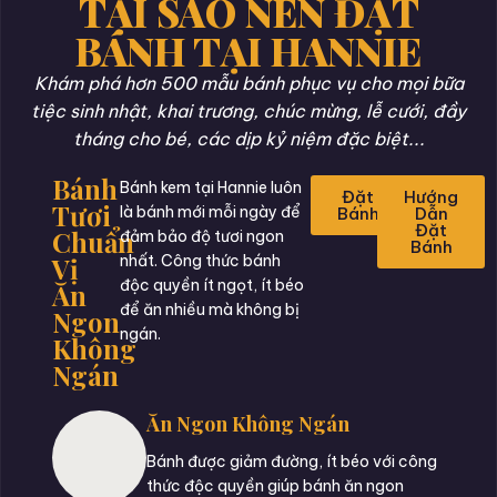
TẠI SAO NÊN ĐẶT
BÁNH TẠI HANNIE
Khám phá hơn 500 mẫu bánh phục vụ cho mọi bữa
tiệc sinh nhật, khai trương, chúc mừng, lễ cưới, đầy
tháng cho bé, các dịp kỷ niệm đặc biệt...
Bánh
Bánh kem tại Hannie luôn
Đặt
Hướng
Tươi
là bánh mới mỗi ngày để
Bánh
Dẫn
Đặt
Chuẩn
đảm bảo độ tươi ngon
Bánh
Vị
nhất. Công thức bánh
độc quyền ít ngọt, ít béo
Ăn
để ăn nhiều mà không bị
Ngon
ngán.
Không
Ngán
Ăn Ngon Không Ngán
Bánh được giảm đường, ít béo với công
thức độc quyền giúp bánh ăn ngon