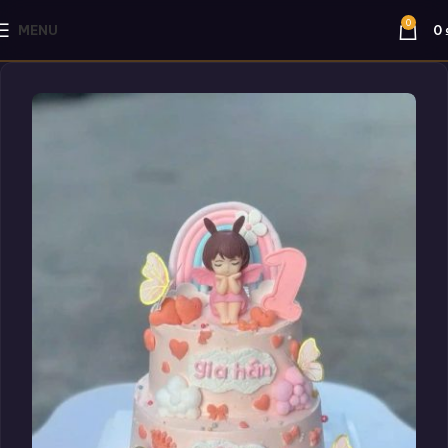
0
MENU
0