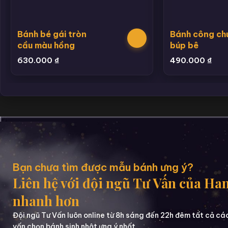
Bánh bé gái tròn
Bánh công ch
cầu màu hồng
búp bê
630.000
₫
490.000
₫
Bạn chưa tìm được mẫu bánh ưng ý?
Liên hệ với đội ngũ Tư Vấn của Ha
nhanh hơn
Đội ngũ Tư Vấn luôn online từ 8h sáng đến 22h đêm tất cả cá
vấn chọn bánh sinh nhật ưng ý nhất.