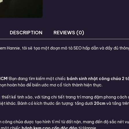
DESCRIPTION
REVIEWS (0)
 Kem Hannie, tôi sẽ tạo một đoạn mô tả SEO hấp dẫn và đầy đủ thô
HCM
! Bạn đang tìm kiếm một chiếc
bánh sinh nhật công chúa 2 t
chọn hoàn hảo để biến ước mơ cổ tích thành hiện thực.
thiết kế tinh xảo, với từng chi tiết trang trí mang đậm phong cá
 biệt khác. Bánh có kích thước ấn tượng: tầng dưới
20cm
và tầng trê
ình công chúa được tạo hình tỉ mỉ từ đất nặn, mang đến độ sắc nét vượ
u một chiếc
bánh kem cao cấp độc đáo
từ Hannie.