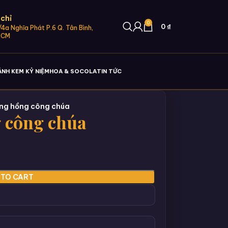
 chỉ
0
0
₫
4a Nghĩa Phát P.6 Q. Tân Bình,
HCM
ÁNH KEM KỶ NIỆM
HOA & SOCOLA
TIN TỨC
ầng hồng công chúa
 công chúa
 TO CART