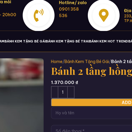
a mỗi
Hotline/ zalo
0901 358
Địa
- 20h00
536
233/
TP.
NAM
BÁNH KEM TẶNG BÉ GÁI
BÁNH KEM TẶNG BÉ TRAI
BÁNH KEM HOT TREND
B
Home
Bánh Kem Tặng Bé Gái
Bánh 2 t
Bánh 2 tầng hồng
1.370.000
₫
ADD