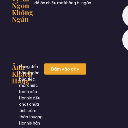
để ăn nhiều mà không bị ngán.
Ngon
Không
Ngán
Ảnh
Mang đến
Bấm vào đây
Khách
hàng ngàn
Hàng
bữa tiệc,
mỗi chiếc
bánh của
Hannie đều
chất chứa
tình cảm
thân thương.
Hannie hân