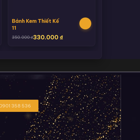
Bánh Kem Thiết Kế
11
330.000
₫
350.000
₫
 0901 358 536