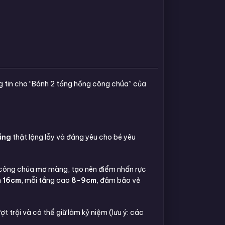
ng tin cho “Bánh 2 tầng hồng công chúa” của
ầng
thật lộng lẫy và đáng yêu cho bé yêu
ch công chúa mơ màng, tạo nên điểm nhấn rực
n
16cm
, mỗi tầng cao
8-9cm
, đảm bảo vẻ
t trội và có thể giữ làm kỷ niệm (lưu ý: các