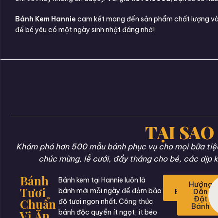
Bánh Kem Hannie
cam kết mang đến sản phẩm chất lượng và
để bé yêu có một ngày sinh nhật đáng nhớ!
TẠI SAO
Khám phá hơn 500 mẫu bánh phục vụ cho mọi bữa tiệc 
chúc mừng, lễ cưới, đầy tháng cho bé, các dịp k
Bánh
Bánh kem tại Hannie luôn là
Đặt
Hướng
Tươi
bánh mới mỗi ngày để đảm bảo
Bánh
Dẫn
Đặt
Chuẩn
độ tươi ngon nhất. Công thức
Bánh
Vị Ăn
bánh độc quyền ít ngọt, ít béo