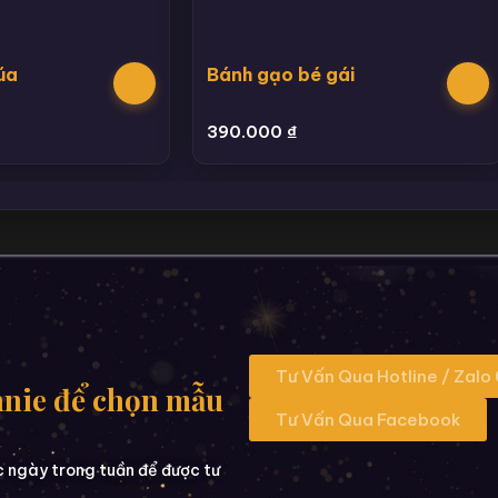
úa
Bánh gạo bé gái
390.000
₫
Tư Vấn Qua Hotline / Zalo
nnie để chọn mẫu
Tư Vấn Qua Facebook
c ngày trong tuần để được tư