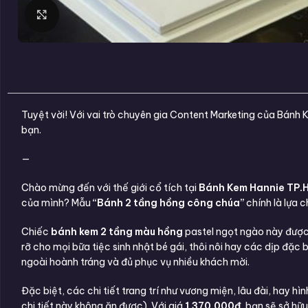
Click to enlarge
Tuyệt vời! Với vai trò chuyên gia Content Marketing của Bánh
bạn.
—
Chào mừng đến với thế giới cổ tích tại
Bánh Kem Hannie TP.
của mình? Mẫu
“Bánh 2 tầng hồng công chúa”
chính là lựa 
Chiếc
bánh kem 2 tầng màu hồng
pastel ngọt ngào này được 
rỡ cho mọi bữa tiệc sinh nhật bé gái, thôi nôi hay các dịp đặc
ngoài hoành tráng và đủ phục vụ nhiều khách mời.
Đặc biệt, các chi tiết trang trí như vương miện, lâu đài, hay h
chi tiết này không ăn được). Với giá
1.370.000đ
, bạn sẽ sở hữ