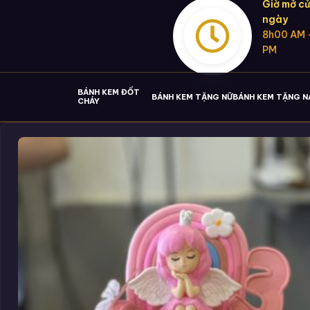
Giờ mở cử
ngày
8h00 AM 
PM
BÁNH KEM ĐỐT
BÁNH KEM TẶNG NỮ
BÁNH KEM TẶNG 
CHÁY