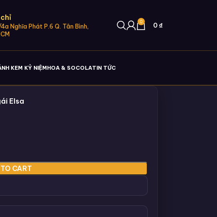
 chỉ
0
0
₫
4a Nghĩa Phát P.6 Q. Tân Bình,
HCM
ÁNH KEM KỶ NIỆM
HOA & SOCOLA
TIN TỨC
ái Elsa
 TO CART