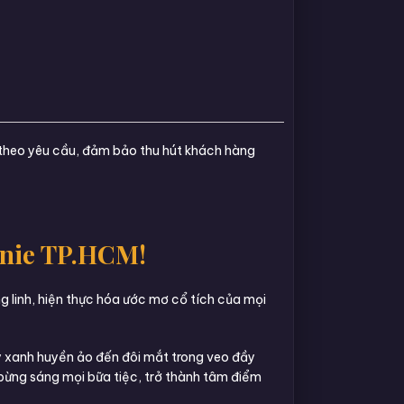
” theo yêu cầu, đảm bảo thu hút khách hàng
nnie TP.HCM!
g linh, hiện thực hóa ước mơ cổ tích của mọi
áy xanh huyền ảo đến đôi mắt trong veo đầy
bừng sáng mọi bữa tiệc, trở thành tâm điểm