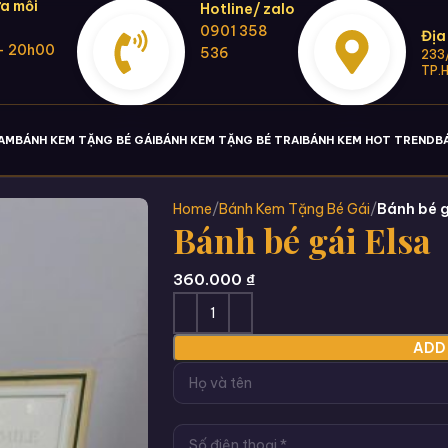
a mỗi
Hotline/ zalo
0901 358
Địa
- 20h00
536
233/
TP.
NAM
BÁNH KEM TẶNG BÉ GÁI
BÁNH KEM TẶNG BÉ TRAI
BÁNH KEM HOT TREND
B
Home
Bánh Kem Tặng Bé Gái
Bánh bé g
Bánh bé gái Elsa
360.000
₫
ADD