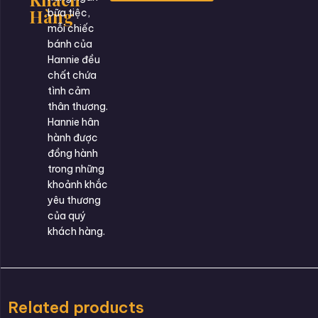
Hàng
bữa tiệc,
mỗi chiếc
bánh của
Hannie đều
chất chứa
tình cảm
thân thương.
Hannie hân
hành được
đồng hành
trong những
khoảnh khắc
yêu thương
của quý
khách hàng.
Related products