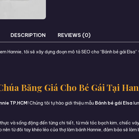
DESCRIPTION
REVIEWS (0)
 Kem Hannie, tôi sẽ xây dựng đoạn mô tả SEO cho “Bánh bé gái Elsa
Chúa Băng Giá Cho Bé Gái Tại Ha
nnie TP.HCM
! Chúng tôi tự hào giới thiệu mẫu
Bánh bé gái Elsa
lun
thực và sống động đến từng chi tiết, từ mái tóc bạch kim, chiếc v
 nên từ đôi tay khéo léo của thợ làm bánh Hannie, đảm bảo sẽ làm 