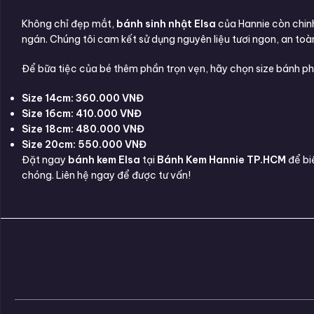
Không chỉ đẹp mắt,
bánh sinh nhật Elsa
của Hannie còn chinh
ngán. Chúng tôi cam kết sử dụng nguyên liệu tươi ngon, an toà
Để bữa tiệc của bé thêm phần trọn vẹn, hãy chọn size bánh ph
Size 14cm: 360.000 VNĐ
Size 16cm: 410.000 VNĐ
Size 18cm: 480.000 VNĐ
Size 20cm: 550.000 VNĐ
Đặt ngay
bánh kem Elsa
tại
Bánh Kem Hannie TP.HCM
để bi
chóng. Liên hệ ngay để được tư vấn!