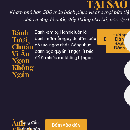
TẠI SAO
Khám phá hơn 500 mẫu bánh phục vụ cho mọi bữa tiệc 
chúc mừng, lễ cưới, đầy tháng cho bé, các dịp k
Bánh
Bánh kem tại Hannie luôn là
Đặt
Hướng
Tươi
bánh mới mỗi ngày để đảm bảo
Bánh
Dẫn
Đặt
Chuẩn
độ tươi ngon nhất. Công thức
Bánh
Vị Ăn
bánh độc quyền ít ngọt, ít béo
để ăn nhiều mà không bị ngán.
Ngon
Không
Ngán
Ảnh
Mang đến
Bấm vào đây
Khách
hàng ngàn