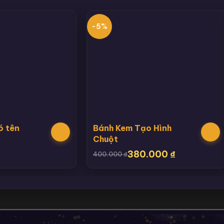
-5%
ó tên
Bánh Kem Tạo Hình
Chuột
380.000
₫
400.000
₫