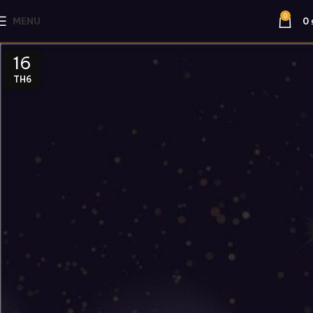
0
MENU
0
16
TH6