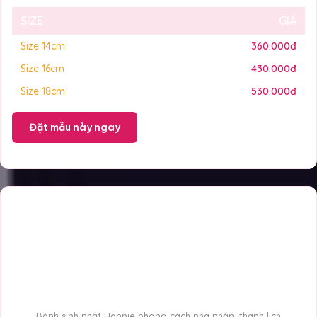
SIZE
GIÁ
Size 14cm
360.000đ
Size 16cm
430.000đ
Size 18cm
530.000đ
Đặt mẫu này ngay
Bánh sinh nhật Hannie phong cách nhã nhặn, thanh lịch