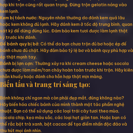
hợp khi trộn cũng rất quan trọng. Đừng trộn gelatin nóng vào
kem lạnh.
Kem bị tách nước:
Nguyên nhân thường do đánh kem quá lâu
hoặc kem không đủ lạnh. Hãy đánh kem ở tốc độ trung bình, quan
sát kỹ để dừng đúng lúc. Đảm bảo kem tươi được làm lạnh thật
kỹ trước khi đánh.
Đế bánh quy bị bở:
Có thể do bạn chưa trộn đủ bơ hoặc ép đế
bánh chưa đủ chặt. Hãy đảm bảo tỷ lệ bơ và bánh quy phù hợp và
ép thật mạnh tay.
Bánh bị lợn cợn:
Thường xảy ra khi cream cheese hoặc socola
chưa được làm mềm/tan chảy hoàn toàn trước khi trộn. Hãy kiên
nhẫn khuấy hoặc đánh cho hỗn hợp thật mịn màng.
Biến tấu và trang trí sáng tạo:
Bánh không chỉ ngon mà còn phải đẹp mắt, đúng không nào?
Hãy biến hóa chiếc bánh của mình thành một tác phẩm nghệ
thuật. Bạn có thể sử dụng các loại trái cây tươi theo mùa,
socola chip, kẹo màu sắc, các loại hạt giòn tan. Hoặc bạn có
thể rắc bột trà xanh, bột cacao để tạo điểm nhấn độc đáo và
thu hút mọi ánh nhìn.