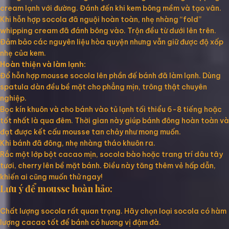
cream lạnh với đường. Đánh đến khi kem bông mềm và tạo vân.
Khi hỗn hợp socola đã nguội hoàn toàn, nhẹ nhàng “fold”
whipping cream đã đánh bông vào. Trộn đều từ dưới lên trên.
Đảm bảo các nguyên liệu hòa quyện nhưng vẫn giữ được độ xốp
nhẹ của kem.
Hoàn thiện và làm lạnh:
Đổ hỗn hợp mousse socola lên phần đế bánh đã làm lạnh. Dùng
spatula dàn đều bề mặt cho phẳng mịn, trông thật chuyên
nghiệp.
Bọc kín khuôn và cho bánh vào tủ lạnh tối thiểu 6-8 tiếng hoặc
tốt nhất là qua đêm. Thời gian này giúp bánh đông hoàn toàn và
đạt được kết cấu mousse tan chảy như mong muốn.
Khi bánh đã đông, nhẹ nhàng tháo khuôn ra.
Rắc một lớp bột cacao mịn, socola bào hoặc trang trí dâu tây
tươi, cherry lên bề mặt bánh. Điều này tăng thêm vẻ hấp dẫn,
khiến ai cũng muốn thử ngay!
Lưu ý để mousse hoàn hảo:
Chất lượng socola rất quan trọng. Hãy chọn loại socola có hàm
lượng cacao tốt để bánh có hương vị đậm đà.