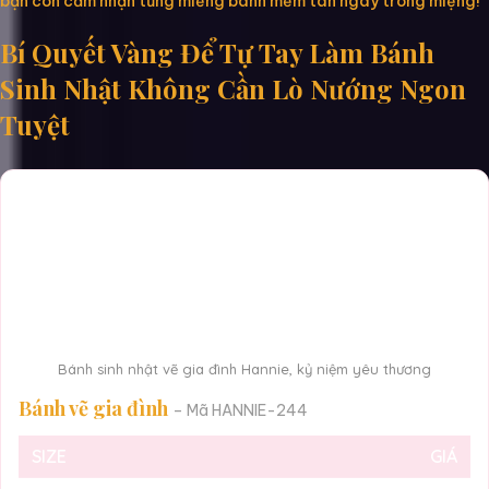
bạn còn cảm nhận từng miếng bánh mềm tan ngay trong miệng!
Bí Quyết Vàng Để Tự Tay Làm Bánh
Sinh Nhật Không Cần Lò Nướng Ngon
Tuyệt
Bánh sinh nhật vẽ gia đình Hannie, kỷ niệm yêu thương
Bánh vẽ gia đình
– Mã HANNIE-244
SIZE
GIÁ