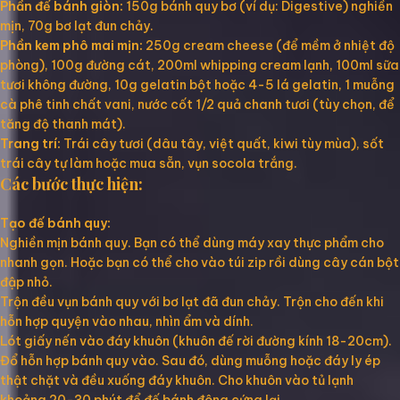
Phần đế bánh giòn:
150g bánh quy bơ (ví dụ: Digestive) nghiền
mịn, 70g bơ lạt đun chảy.
Phần kem phô mai mịn:
250g cream cheese (để mềm ở nhiệt độ
phòng), 100g đường cát, 200ml whipping cream lạnh, 100ml sữa
tươi không đường, 10g gelatin bột hoặc 4-5 lá gelatin, 1 muỗng
cà phê tinh chất vani, nước cốt 1/2 quả chanh tươi (tùy chọn, để
tăng độ thanh mát).
Trang trí:
Trái cây tươi (dâu tây, việt quất, kiwi tùy mùa), sốt
trái cây tự làm hoặc mua sẵn, vụn socola trắng.
Các bước thực hiện:
Tạo đế bánh quy:
Nghiền mịn bánh quy. Bạn có thể dùng máy xay thực phẩm cho
nhanh gọn. Hoặc bạn có thể cho vào túi zip rồi dùng cây cán bột
đập nhỏ.
Trộn đều vụn bánh quy với bơ lạt đã đun chảy. Trộn cho đến khi
hỗn hợp quyện vào nhau, nhìn ẩm và dính.
Lót giấy nến vào đáy khuôn (khuôn đế rời đường kính 18-20cm).
Đổ hỗn hợp bánh quy vào. Sau đó, dùng muỗng hoặc đáy ly ép
thật chặt và đều xuống đáy khuôn. Cho khuôn vào tủ lạnh