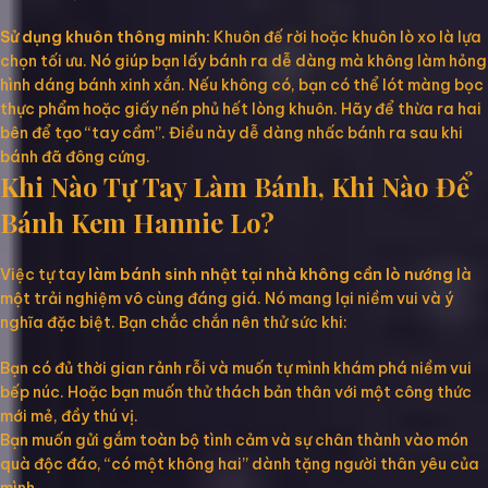
Sử dụng khuôn thông minh:
Khuôn đế rời hoặc khuôn lò xo là lựa
chọn tối ưu. Nó giúp bạn lấy bánh ra dễ dàng mà không làm hỏng
hình dáng bánh xinh xắn. Nếu không có, bạn có thể lót màng bọc
thực phẩm hoặc giấy nến phủ hết lòng khuôn. Hãy để thừa ra hai
bên để tạo “tay cầm”. Điều này dễ dàng nhấc bánh ra sau khi
bánh đã đông cứng.
Khi Nào Tự Tay Làm Bánh, Khi Nào Để
Bánh Kem Hannie Lo?
Việc tự tay
làm bánh sinh nhật tại nhà không cần lò nướng
là
một trải nghiệm vô cùng đáng giá. Nó mang lại niềm vui và ý
nghĩa đặc biệt. Bạn chắc chắn nên thử sức khi:
Bạn có đủ thời gian rảnh rỗi và muốn tự mình khám phá niềm vui
bếp núc. Hoặc bạn muốn thử thách bản thân với một công thức
mới mẻ, đầy thú vị.
Bạn muốn gửi gắm toàn bộ tình cảm và sự chân thành vào món
quà độc đáo, “có một không hai” dành tặng người thân yêu của