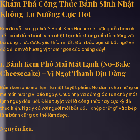
Khám Phá Công Thức Bánh Sinh Nhật
Không Lò Nướng Cực Hot
Bạn đã sẵn sàng chưa? Bánh Kem Hannie sẽ hướng dẫn bạn chi
tiết
cách làm bánh sinh nhật tại nhà không cần lò nướng
với
ba công thức được yêu thích nhất. Đảm bảo bạn sẽ bất ngờ về
độ dễ làm và hương vị thơm ngon của chúng đấy!
1. Bánh Kem Phô Mai Mát Lạnh (No-Bake
Cheesecake) – Vị Ngọt Thanh Dịu Dàng
Bánh kem phô mai lạnh là một tuyệt phẩm. Nó dành cho những ai
mê mẩn hương vị béo ngậy. Chua nhẹ và cảm giác tan chảy mát
lạnh ngay đầu lưỡi. Điều tuyệt vời là công thức này cực kỳ dễ
thực hiện. Ngay cả với người mới bắt đầu “chập chững” vào bếp
làm bánh cũng có thể làm được.
Nguyên liệu: