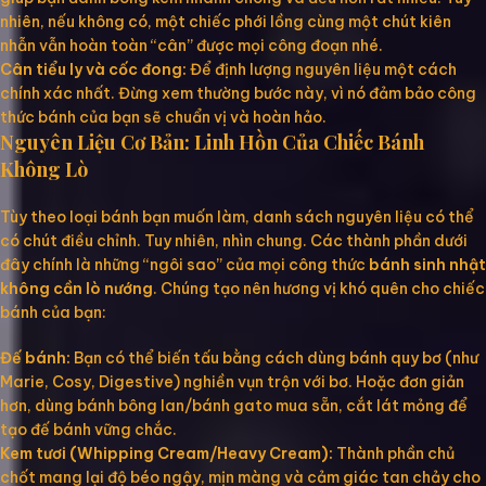
nhiên, nếu không có, một chiếc phới lồng cùng một chút kiên
nhẫn vẫn hoàn toàn “cân” được mọi công đoạn nhé.
Cân tiểu ly và cốc đong:
Để định lượng nguyên liệu một cách
chính xác nhất. Đừng xem thường bước này, vì nó đảm bảo công
thức bánh của bạn sẽ chuẩn vị và hoàn hảo.
Nguyên Liệu Cơ Bản: Linh Hồn Của Chiếc Bánh
Không Lò
Tùy theo loại bánh bạn muốn làm, danh sách nguyên liệu có thể
có chút điều chỉnh. Tuy nhiên, nhìn chung. Các thành phần dưới
đây chính là những “ngôi sao” của mọi công thức
bánh sinh nhật
không cần lò nướng
. Chúng tạo nên hương vị khó quên cho chiếc
bánh của bạn:
Đế bánh:
Bạn có thể biến tấu bằng cách dùng bánh quy bơ (như
Marie, Cosy, Digestive) nghiền vụn trộn với bơ. Hoặc đơn giản
hơn, dùng bánh bông lan/bánh gato mua sẵn, cắt lát mỏng để
tạo đế bánh vững chắc.
Kem tươi (Whipping Cream/Heavy Cream):
Thành phần chủ
chốt mang lại độ béo ngậy, mịn màng và cảm giác tan chảy cho