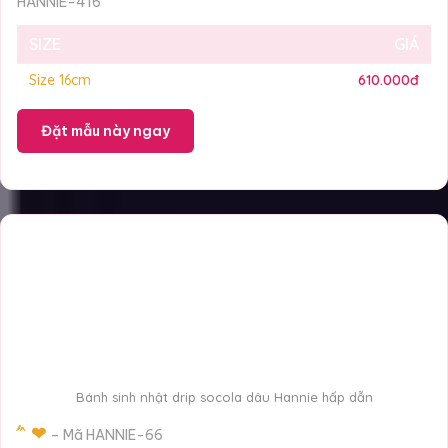
HANNIE-416
SIZE
GIÁ
Size 16cm
610.000đ
Đặt mẫu này ngay
Bánh sinh nhật drip socola dâu Hannie hấp dẫn
́ ́ ̂ ❤
– Mã HANNIE-66