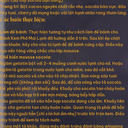
ngọt của loại socola bạn dùng).
Trang trí:
Bột cacao nguyên chất rắc nhẹ, socola bào vụn, dâu
tây tươi, cherry đỏ mọng hoặc vài lát hạnh nhân rang thơm lừng.
Các bước thực hiện:
Làm đế bánh:
Thực hiện tương tự như cách làm đế bánh cho
Bánh Kem Phô Mai Lạnh đã hướng dẫn ở trên. Sau khi ép chặt
vào khuôn, hãy cho vào tủ lạnh để đế bánh cứng cáp. Điều này
tạo nền tảng vững chắc cho lớp mousse.
Chế biến mousse socola:
Ngâm gelatin bột với 3-4 muỗng canh nước lạnh cho nở. Hoặc
ngâm lá gelatin trong nước lạnh cho mềm, sau đó vắt khô.
Cắt nhỏ socola và cho vào tô chịu nhiệt. Đun nóng sữa tươi
trong nồi (không đun sôi). Sau đó, đổ sữa nóng vào tô socola.
Để yên vài phút rồi khuấy đều. Khuấy cho socola tan chảy hoàn
toàn và hỗn hợp trở nên mịn màng, bóng bẩy hấp dẫn.
Cho gelatin đã nở vào hỗn hợp socola đang còn ấm. Khuấy liên
tục cho gelatin tan chảy hoàn toàn. Quan trọng là phải để hỗn
hợp này nguội hẳn (chỉ còn hơi ấm nhẹ) trước khi trộn kem. Điều
này tránh để kem bị tách nước.
Trong một tô khác, dùng máy đánh trứng đánh bông whipping