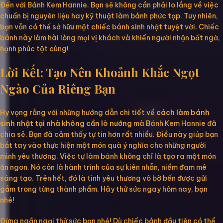
Đến với Bánh Kem Hannie. Bạn sẽ không cần phải lo lắng về việc
chuẩn bị nguyên liệu hay kỹ thuật làm bánh phức tạp. Tuy nhiên,
bạn vẫn có thể sở hữu một chiếc bánh sinh nhật tuyệt vời. Chiếc
bánh này làm hài lòng mọi vị khách và khiến người nhận bất ngờ,
hạnh phúc tột cùng!
Lời Kết: Tạo Nên Khoảnh Khắc Ngọt
Ngào Của Riêng Bạn
Hy vọng rằng với những hướng dẫn chi tiết về
cách làm bánh
sinh nhật tại nhà không cần lò nướng
mà Bánh Kem Hannie đã
chia sẻ. Bạn đã cảm thấy tự tin hơn rất nhiều. Điều này giúp bạn
bắt tay vào thực hiện một món quà ý nghĩa cho những người
mình yêu thương. Việc tự làm bánh không chỉ là tạo ra một món
ăn ngon. Nó còn là hành trình của sự kiên nhẫn, niềm đam mê
sáng tạo. Trên hết, đó là tình yêu thương vô bờ bến được gửi
gắm trong từng thành phẩm. Hãy thử sức ngay hôm nay, bạn
nhé!
Đừng ngần ngại thử sức bạn nhé! Dù chiếc bánh đầu tiên có thể