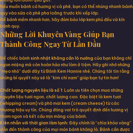
không làm bánh quá gắt.
Nếu muốn bánh có hương vị cà phê, bạn có thể nhúng nhanh bánh
quy vào sữa cà phê pha loãng trước khi xếp lớp.
Để bánh mềm nhanh hơn, hãy đảm bảo lớp kem phủ đều và kín
bánh quy.
Những Lời Khuyên Vàng Giúp Bạn
Thành Công Ngay Từ Lần Đầu
Để chiếc bánh
sinh nhật không cần lò nướng
của bạn không chỉ
ngon miệng mà còn hoàn hảo như làm ở tiệm. Hãy ghi nhớ những
“mẹo nhỏ” dưới đây từ Bánh Kem Hannie nhé. Chúng tôi tin rằng
những bí quyết này sẽ là “kim chỉ nam” giúp bạn tự tin hơn!
Chất lượng nguyên liệu là số 1:
Luôn ưu tiên chọn mua những
nguyên liệu tươi ngon, chất lượng cao. Đặc biệt là kem tươi
(whipping cream) và phô mai kem (cream cheese) từ các
thương hiệu uy tín. Chúng đóng vai trò quyết định đến hương vị
thơm ngon và kết cấu mịn màng của bánh.
Kiên nhẫn với thời gian làm lạnh:
Đây chính là “chìa khóa vàng”
dẫn đến thành công của mọi món bánh không lò. Bánh cần được