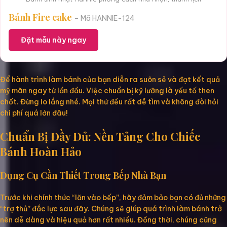
Bánh Fire cake
– Mã HANNIE-124
Đặt mẫu này ngay
Để hành trình làm bánh của bạn diễn ra suôn sẻ và đạt kết quả
mỹ mãn ngay từ lần đầu. Việc chuẩn bị kỹ lưỡng là yếu tố then
chốt. Đừng lo lắng nhé. Mọi thứ đều rất dễ tìm và không đòi hỏi
chi phí quá lớn đâu!
Chuẩn Bị Đầy Đủ: Nền Tảng Cho Chiếc
Bánh Hoàn Hảo
Dụng Cụ Cần Thiết Trong Bếp Nhà Bạn
Trước khi chính thức “lăn vào bếp”, hãy đảm bảo bạn có đủ những
“trợ thủ” đắc lực sau đây. Chúng sẽ giúp quá trình làm bánh trở
nên dễ dàng và hiệu quả hơn rất nhiều. Đồng thời, chúng cũng