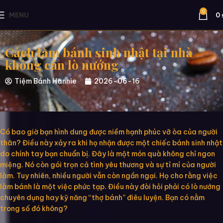
0
MENU
0
Cách làm bánh sinh nhật tại nhà
không cần lò nướng
Tiệm Bánh Hannie
2026-06-16
Có bao giờ bạn hình dung được niềm hạnh phúc vỡ òa của người
thân? Điều này xảy ra khi họ nhận được một chiếc bánh sinh nhật
do chính tay bạn chuẩn bị. Đây là một món quà không chỉ ngon
miệng. Nó còn gói trọn cả tình yêu thương và sự tỉ mỉ của người
làm. Tuy nhiên, nhiều người vẫn còn ngần ngại. Họ cho rằng việc
làm bánh là một việc phức tạp. Điều này đòi hỏi phải có lò nướng
chuyên dụng hay kỹ năng “thợ bánh” điêu luyện. Bạn có nằm
trong số đó không?