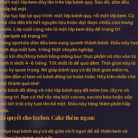
Phết một lớp kem dày lên trên lớp bánh quy. Sau đó, dàn đều
khắp bề mặt.
Tiếp tục lặp lại quy trình: một lớp bánh quy, rồi một lớp kem. Cứ
thế cho đến khi hết nguyên liệu hoặc đạt được chiều cao mong
muốn. Lớp cuối cùng nên là một lớp kem dày để trang trí.
Làm lạnh và trang trí:
Dùng spatula dàn đều kem xung quanh thành bánh. Điều này tạo
hình đẹp mắt hơn, trông thật chuyên nghiệp.
Bọc kín đĩa/khay bánh bằng màng bọc thực phẩm và cho vào tủ
lạnh ít nhất 4-6 tiếng. Tốt nhất là để qua đêm. Thời gian này là
cực kỳ quan trọng. Nó giúp bánh quy có đủ thời gian mềm ra,
thấm đẫm vị kem và bánh đông lại hoàn toàn. Hãy kiên nhẫn chờ
đợi thành quả nhé!
Khi bánh đã đông và các lớp bánh quy đã mềm tan, lấy ra và
trang trí. Bạn có thể rắc nhẹ bột cacao, socola bào hoặc xếp
vài lát trái cây tươi lên bề mặt. Điều này tăng thêm phần hấp
dẫn.
Bí quyết cho Icebox Cake thêm ngon:
Chọn loại bánh quy có độ giòn và ít ngọt để dễ thấm kem và