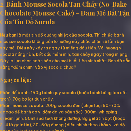
2. Bánh Mousse Socola Tan Chảy (No-Bake
Chocolate Mousse Cake) – Đam Mê Bất Tận
Của Tín Đồ Socola
Nếu bạn là một tín đồ cuồng nhiệt của socola. Thì chiếc bánh
mousse socola không cần lò nướng này chắc chắn sẽ làm bạn
say mê. Điều này xảy ra ngay từ miếng đầu tiên. Với hương vị
socola nồng nàn, kết cấu mềm mịn, tan chảy ngay trong miệng.
Đây là lựa chọn hoàn hảo cho mọi buổi tiệc sinh nhật. Bạn đã sẵn
sàng “đắm chìm” vào vị socola chưa?
Nguyên liệu:
Phần đế bánh:
150g bánh quy socola (hoặc bánh bông lan cắt
tròn), 70g bơ lạt đun chảy.
Phần mousse socola:
200g socola đen (chọn loại 50-70%
cacao để bánh có vị đậm đà và sâu sắc), 300ml whipping
cream lạnh, 50ml sữa tươi không đường, 8g gelatin bột (hoặc
3-4 lá gelatin), 30-50g đường (điều chỉnh theo khẩu vị và độ