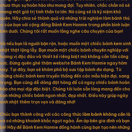
chưa thực sự hoàn hảo như mong đợi. Tuy nhiên, chắc chắn nó sẽ
mang một giá trị tinh thần to lớn. Nó cũng sẽ là kỷ niệm khó
quên. Hãy chia sẻ thành quả và những trải nghiệm làm bánh thú
vị của bạn với cộng đồng Bánh Kem Hannie trong phần bình luận
bên dưới. Chúng tôi rất muốn lắng nghe câu chuyện của bạn!
Và nếu bạn là người bận rộn, hoặc muốn một chiếc bánh kem sinh
nhật thật lộng lẫy. Bạn muốn một chiếc bánh chuyên nghiệp với
hương vị độc đáo và thiết kế riêng biệt mà không cần tốn công
sức. Đừng quên ghé thăm website Bánh Kem Hannie ngay hôm
nay. Tại đây, bạn sẽ khám phá bộ sưu tập bánh đa dạng. Từ
những chiếc bánh kem truyền thống đến các mẫu hiện đại, sang
trọng. Bạn cũng dễ dàng đặt hàng để có ngay chiếc bánh hoàn
hảo cho mọi dịp đặc biệt. Chúng tôi luôn sẵn lòng mang đến cho
bạn những chiếc bánh ngon nhất, đẹp nhất. Điều này giúp ngày
sinh nhật thêm trọn vẹn và đáng nhớ!
Chúc bạn thành công với các công thức
làm bánh không cần lò
và có những khoảnh khắc ngọt ngào. Ấm áp bên gia đình và bạn
bè! Hãy để Bánh Kem Hannie đồng hành cùng bạn tạo nên những