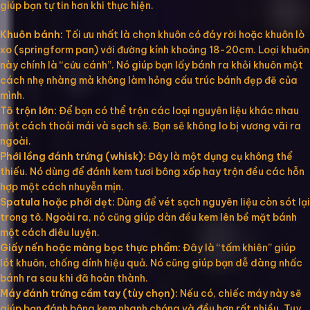
giúp bạn tự tin hơn khi thực hiện.
Khuôn bánh:
Tối ưu nhất là chọn khuôn có đáy rời hoặc khuôn lò
xo (springform pan) với đường kính khoảng 18-20cm. Loại khuôn
này chính là “cứu cánh”. Nó giúp bạn lấy bánh ra khỏi khuôn một
cách nhẹ nhàng mà không làm hỏng cấu trúc bánh đẹp đẽ của
mình.
Tô trộn lớn:
Để bạn có thể trộn các loại nguyên liệu khác nhau
một cách thoải mái và sạch sẽ. Bạn sẽ không lo bị vương vãi ra
ngoài.
Phới lồng đánh trứng (whisk):
Đây là một dụng cụ không thể
thiếu. Nó dùng để đánh kem tươi bông xốp hay trộn đều các hỗn
hợp một cách nhuyễn mịn.
Spatula hoặc phới dẹt:
Dùng để vét sạch nguyên liệu còn sót lại
trong tô. Ngoài ra, nó cũng giúp dàn đều kem lên bề mặt bánh
một cách điêu luyện.
Giấy nến hoặc màng bọc thực phẩm:
Đây là “tấm khiên” giúp
lót khuôn, chống dính hiệu quả. Nó cũng giúp bạn dễ dàng nhấc
bánh ra sau khi đã hoàn thành.
Máy đánh trứng cầm tay (tùy chọn):
Nếu có, chiếc máy này sẽ
giúp bạn đánh bông kem nhanh chóng và đều hơn rất nhiều. Tuy