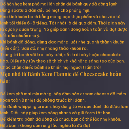
Đổ hỗn hợp kem phô mai lên phần đế bánh quy đã đông lạnh.
Dùng spatula dàn đều bề mặt cho phẳng mịn.
Bọc kín khuôn bánh bằng màng bọc thực phẩm và cho vào tủ
lạnh tối thiểu 6-8 tiếng. Tốt nhất là để qua đêm. Thời gian này
là cực kỳ quan trọng. Nó giúp bánh đông hoàn toàn và đạt được
kết cấu chuẩn như ý.
Khi bánh đã đông, dùng dao mỏng lướt nhẹ quanh thành khuôn
(nếu cần). Sau đó, nhẹ nhàng tháo khuôn ra.
Trang trí bánh với trái cây tươi, sốt trái cây hoặc chocolate
bào. Điều này tùy theo sở thích và khả năng sáng tạo của bạn.
Chắc chắn chiếc bánh sẽ khiến mọi người trầm trồ!
Mẹo nhỏ từ Bánh Kem Hannie để Cheesecake hoàn
hảo:
Để kem phô mai mịn màng, hãy đảm bảo cream cheese đã mềm
hoàn toàn ở nhiệt độ phòng trước khi đánh.
Khi đánh whipping cream, hãy dùng tô và que đánh đã được làm
lạnh. Điều này giúp kem bông nhanh và giữ form tốt hơn.
Để kiểm tra bánh đã đông đủ chưa, bạn có thể lắc nhẹ khuôn.
Nếu bánh không còn rung lắc, nghĩa là đã đạt.