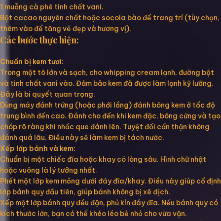
1 muỗng cà phê tinh chất vani.
Bột cacao nguyên chất hoặc socola bào để trang trí (tùy chọn,
thêm vào để tăng vẻ đẹp và hương vị).
Các bước thực hiện:
Chuẩn bị kem tươi:
Trong một tô lớn và sạch, cho whipping cream lạnh, đường bột
và tinh chất vani vào. Đảm bảo kem đã được làm lạnh kỹ lưỡng.
Đây là bí quyết quan trọng.
Dùng máy đánh trứng (hoặc phới lồng) đánh bông kem ở tốc độ
trung bình đến cao. Đánh cho đến khi kem đặc, bông cứng và tạo
chóp rõ ràng khi nhấc que đánh lên. Tuyệt đối cẩn thận không
đánh quá lâu. Điều này sẽ làm kem bị tách nước.
Xếp lớp bánh và kem:
Chuẩn bị một chiếc đĩa hoặc khay có lòng sâu. Hình chữ nhật
hoặc vuông là lý tưởng nhất.
Phết một lớp kem mỏng dưới đáy đĩa/khay. Điều này giúp cố định
lớp bánh quy đầu tiên, giúp bánh không bị xê dịch.
Xếp một lớp bánh quy đều đặn, phủ kín đáy đĩa. Nếu bánh quy có
kích thước lớn, bạn có thể khéo léo bẻ nhỏ cho vừa vặn.