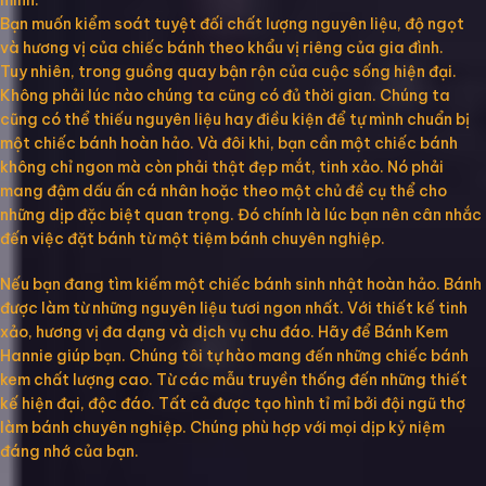
mình.
Bạn muốn kiểm soát tuyệt đối chất lượng nguyên liệu, độ ngọt
và hương vị của chiếc bánh theo khẩu vị riêng của gia đình.
Tuy nhiên, trong guồng quay bận rộn của cuộc sống hiện đại.
Không phải lúc nào chúng ta cũng có đủ thời gian. Chúng ta
cũng có thể thiếu nguyên liệu hay điều kiện để tự mình chuẩn bị
một chiếc bánh hoàn hảo. Và đôi khi, bạn cần một chiếc bánh
không chỉ ngon mà còn phải thật đẹp mắt, tinh xảo. Nó phải
mang đậm dấu ấn cá nhân hoặc theo một chủ đề cụ thể cho
những dịp đặc biệt quan trọng. Đó chính là lúc bạn nên cân nhắc
đến việc đặt bánh từ một tiệm bánh chuyên nghiệp.
Nếu bạn đang tìm kiếm một chiếc bánh sinh nhật hoàn hảo. Bánh
được làm từ những nguyên liệu tươi ngon nhất. Với thiết kế tinh
xảo, hương vị đa dạng và dịch vụ chu đáo. Hãy để Bánh Kem
Hannie giúp bạn. Chúng tôi tự hào mang đến những chiếc bánh
kem chất lượng cao. Từ các mẫu truyền thống đến những thiết
kế hiện đại, độc đáo. Tất cả được tạo hình tỉ mỉ bởi đội ngũ thợ
làm bánh chuyên nghiệp. Chúng phù hợp với mọi dịp kỷ niệm
đáng nhớ của bạn.