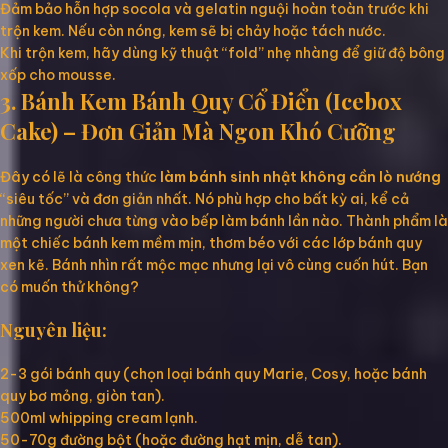
Đảm bảo hỗn hợp socola và gelatin nguội hoàn toàn trước khi
trộn kem. Nếu còn nóng, kem sẽ bị chảy hoặc tách nước.
Khi trộn kem, hãy dùng kỹ thuật “fold” nhẹ nhàng để giữ độ bông
xốp cho mousse.
3. Bánh Kem Bánh Quy Cổ Điển (Icebox
Cake) – Đơn Giản Mà Ngon Khó Cưỡng
Đây có lẽ là công thức
làm bánh sinh nhật không cần lò nướng
“siêu tốc” và đơn giản nhất. Nó phù hợp cho bất kỳ ai, kể cả
những người chưa từng vào bếp làm bánh lần nào. Thành phẩm là
một chiếc bánh kem mềm mịn, thơm béo với các lớp bánh quy
xen kẽ. Bánh nhìn rất mộc mạc nhưng lại vô cùng cuốn hút. Bạn
có muốn thử không?
Nguyên liệu:
2-3 gói bánh quy (chọn loại bánh quy Marie, Cosy, hoặc bánh
quy bơ mỏng, giòn tan).
500ml whipping cream lạnh.
50-70g đường bột (hoặc đường hạt mịn, dễ tan).