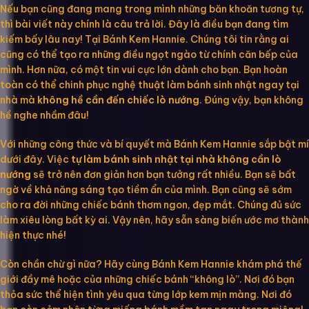
Nếu bạn cũng đang mang trong mình những băn khoăn tương tự,
thì bài viết này chính là câu trả lời. Đây là điều bạn đang tìm
kiếm bấy lâu nay! Tại Bánh Kem Hannie. Chúng tôi tin rằng ai
cũng có thể tạo ra những điều ngọt ngào từ chính căn bếp của
mình. Hơn nữa, có một tin vui cực lớn dành cho bạn. Bạn hoàn
toàn có thể chinh phục nghệ thuật làm bánh sinh nhật ngay tại
nhà mà
không hề cần đến chiếc lò nướng
. Đúng vậy, bạn không
hề nghe nhầm đâu!
Với những công thức và bí quyết mà Bánh Kem Hannie sắp bật mí
dưới đây. Việc
tự làm bánh sinh nhật tại nhà không cần lò
nướng
sẽ trở nên đơn giản hơn bạn tưởng rất nhiều. Bạn sẽ bất
ngờ về khả năng sáng tạo tiềm ẩn của mình. Bạn cũng sẽ sớm
cho ra đời những chiếc bánh thơm ngon, đẹp mắt. Chúng đủ sức
làm xiêu lòng bất kỳ ai. Vậy nên, hãy sẵn sàng biến ước mơ thành
hiện thực nhé!
Còn chần chừ gì nữa? Hãy cùng Bánh Kem Hannie khám phá thế
giới đầy mê hoặc của những chiếc bánh “không lò”. Nơi đó bạn
thỏa sức thể hiện tình yêu qua từng lớp kem mịn màng. Nơi đó