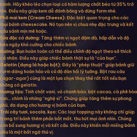
bánh. Hãy khéo léo chọn loại có hàm lượng chất béo từ 35% trở
lên. Điều này giúp kem dễ đánh bông và đứng form nhé.
Phô mai kem (Cream Cheese):
Đặc biệt quan trọng cho các
loại bánh cheesecake. Nó tạo nên vị chua nhẹ đặc trưng và kết
cấu sánh mịn mê hoặc.
Sữa đặc có đường:
Tăng thêm vị ngọt đậm đà, hấp dẫn và độ
béo ngậy khó cưỡng cho chiếc bánh.
Đường:
Bạn hoàn toàn có thể điều chỉnh độ ngọt theo sở thích
cá nhân. Điều này giúp chiếc bánh thật sự là “của bạn”.
Gelatin (dạng lá hoặc bột):
Đây là “phép thuật” giúp bánh giữ
form dáng hoàn hảo và có độ đàn hồi lý tưởng. Bột rau câu
(agar-agar) cũng là một lựa chọn thay thế rất tốt nếu bạn
không có gelatin.
Hương liệu:
Tinh chất vani, vỏ chanh bào, bột cacao, cà phê hòa
tan… chính là những “nghệ sĩ”. Chúng giúp tăng thêm sự phong
phú, đa dạng cho hương vị bánh của bạn.
Trái cây tươi, socola, kẹo:
Các loại topping này không chỉ giúp
trang trí bánh thêm phần bắt mắt, thu hút mọi ánh nhìn. Chúng
còn bổ sung hương vị và kết cấu. Điều này khiến mỗi miếng bánh
đều là một bất ngờ thú vị.