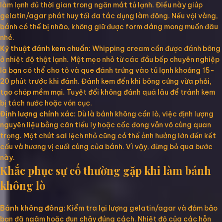
làm lạnh đủ thời gian trong ngăn mát tủ lạnh. Điều này giúp
gelatin/agar phát huy tối đa tác dụng làm đông. Nếu vội vàng,
bánh có thể bị nhão, không giữ được form dáng mong muốn đâu
nhé.
Kỹ thuật đánh kem chuẩn:
Whipping cream cần được đánh bông
ở nhiệt độ thật lạnh. Một mẹo nhỏ từ các đầu bếp chuyên nghiệp
là bạn có thể cho tô và que đánh trứng vào tủ lạnh khoảng 15-
20 phút trước khi đánh. Đánh kem đến khi bông cứng vừa phải,
tạo chóp mềm mại. Tuyệt đối không đánh quá lâu để tránh kem
bị tách nước hoặc vón cục.
Định lượng chính xác:
Dù là bánh không cần lò, việc định lượng
nguyên liệu bằng cân tiểu ly hoặc cốc đong vẫn vô cùng quan
trọng. Một chút sai lệch nhỏ cũng có thể ảnh hưởng lớn đến kết
cấu và hương vị cuối cùng của bánh. Vì vậy, đừng bỏ qua bước
này.
Khắc phục sự cố thường gặp khi làm bánh
không lò
Bánh không đông:
Kiểm tra lại lượng gelatin/agar và đảm bảo
bạn đã ngâm hoặc đun chảy đúng cách. Nhiệt độ của các hỗn