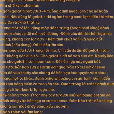
khoảng 20-30 phút để đế bánh đông cứng lại.
Pha chế kem phô mai:
Ngâm gelatin bột với 3-4 muỗng canh nước lạnh cho nở hoàn
toàn. Nếu dùng lá gelatin thì ngâm trong nước lạnh đến khi mềm,
sau đó vắt khô thật kỹ.
Trong một tô lớn, dùng máy đánh trứng (hoặc phới lồng) đánh
cream cheese đã mềm với đường. Đánh cho đến khi hỗn hợp mịn
màng, không còn lợn cợn. Thêm tinh chất vani và nước cốt
chanh (nếu dùng). Đánh đều lần nữa.
Đun nóng sữa tươi trong nồi nhỏ. Chỉ cần đủ ấm để gelatin tan
chứ không cần đun sôi. Cho gelatin đã nở vào sữa ấm. Khuấy liên
tục cho gelatin tan hoàn toàn. Để hỗn hợp này nguội bớt.
Đổ từ từ hỗn hợp sữa gelatin đã nguội vào tô cream cheese.
Vừa đổ vừa khuấy nhẹ nhàng để hỗn hợp hòa quyện vào nhau.
Trong một tô khác, đánh bông whipping cream lạnh. Đánh đến
khi kem bông mềm và tạo vân nhẹ. Quan trọng là tránh đánh quá
cứng sẽ làm kem bị lợn cợn nhé.
Nhẹ nhàng “fold” (trộn nhẹ tay từ dưới lên) whipping cream đã
đánh bông vào hỗn hợp cream cheese. Đảm bảo trộn đều nhưng
không làm mất đi độ bông xốp của kem.
Hoàn thiện và làm lạnh: