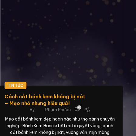
TIN TỨC
Cách cắt bánh kem không bị nát
– Mẹo nhỏ nhưng hiệu quả!
0
By
Phạm Phước
Mẹo cắt bánh kem đẹp hoàn hảo như thợ bánh chuyên
nghiệp. Bánh Kem Hannie bật mí bí quyết vàng, cách
cắt bánh kem không bị nát, vuông vắn, mịn màng