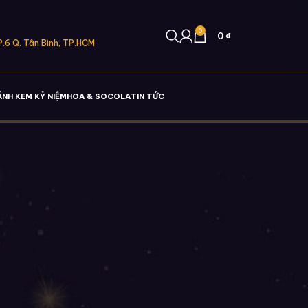
0
0
₫
.6 Q. Tân Bình, TP.HCM
ÁNH KEM KỶ NIỆM
HOA & SOCOLA
TIN TỨC