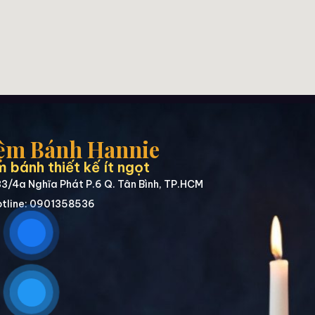
ệm Bánh Hannie
 bánh thiết kế ít ngọt
3/4a Nghĩa Phát P.6 Q. Tân Bình, TP.HCM
tline: 0901358536