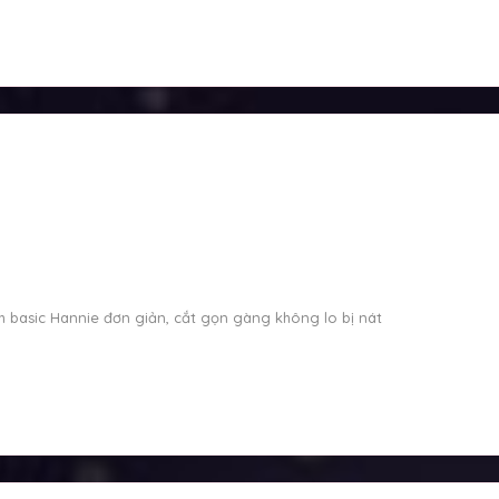
 basic Hannie đơn giản, cắt gọn gàng không lo bị nát