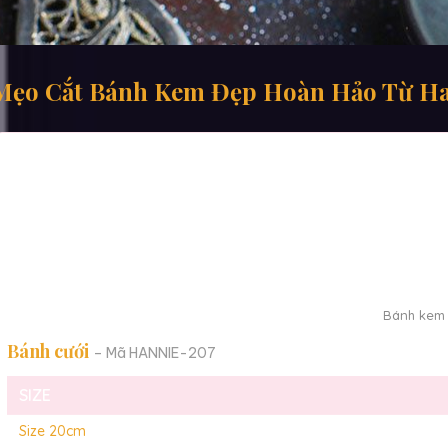
Mẹo Cắt Bánh Kem Đẹp Hoàn Hảo Từ H
Bánh kem 
Bánh cưới
– Mã HANNIE-207
SIZE
Size 20cm