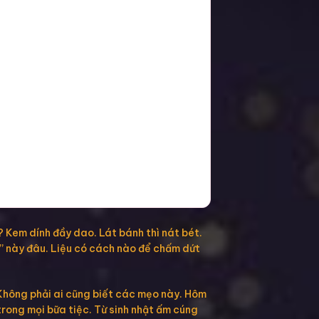
 Kem dính đầy dao. Lát bánh thì nát bét.
i” này đâu. Liệu có cách nào để chấm dứt
. Không phải ai cũng biết các mẹo này. Hôm
 trong mọi bữa tiệc. Từ sinh nhật ấm cúng