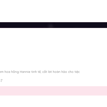
m hoa hồng Hannie tinh tế, cắt lát hoàn hảo cho tiệc
57