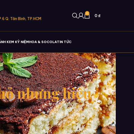
0
0
₫
.6 Q. Tân Bình, TP.HCM
ÁNH KEM KỶ NIỆM
HOA & SOCOLA
TIN TỨC
nhỏ nhưng hiệu