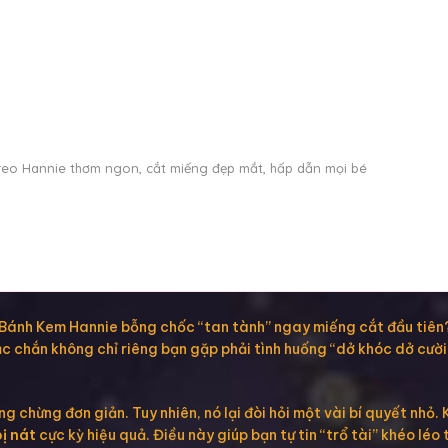
eo Hannie thơm ngon, cắt miếng đẹp mắt, hấp dẫn mọi bé
 Bánh Kem Hannie bỗng chốc “tan tành” ngay miếng cắt đầu tiên?
ắc chắn không chỉ riêng bạn gặp phải tình huống “dở khóc dở cườ
g chừng đơn giản. Tuy nhiên, nó lại đòi hỏi một vài bí quyết nhỏ
ị nát
cực kỳ hiệu quả. Điều này giúp bạn tự tin “trổ tài” khéo léo