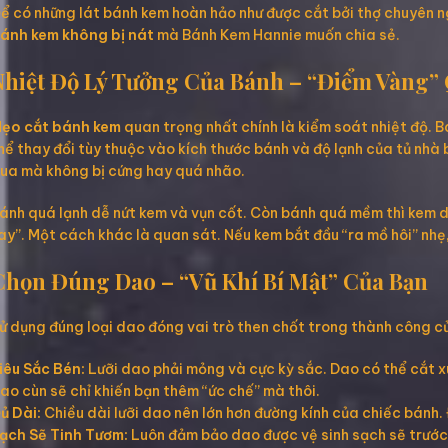
ể có những lát bánh kem hoàn hảo như được cắt bởi thợ chuyên ng
ánh kem không bị nát
mà Bánh Kem Hannie muốn chia sẻ.
Nhiệt Độ Lý Tưởng Của Bánh – “Điểm Vàng”
ẹo cắt bánh kem
quan trọng nhất chính là kiểm soát nhiệt độ. B
hể thay đổi tùy thuộc vào kích thước bánh và độ lạnh của tủ nhà
ua mà không bị cứng hay quá nhão.
ánh quá lạnh dễ nứt kem và vụn cốt. Còn bánh quá mềm thì kem dễ
ay”. Một cách khác là quan sát. Nếu kem bắt đầu “ra mồ hôi” nhẹ
Chọn Đúng Dao – “Vũ Khí Bí Mật” Của Bạn
ử dụng đúng loại dao đóng vai trò then chốt trong thành công củ
iêu Sắc Bén:
Lưỡi dao phải mỏng và cực kỳ sắc. Dao có thể cắt x
ao cùn sẽ chỉ khiến bạn thêm “ức chế” mà thôi.
ủ Dài:
Chiều dài lưỡi dao nên lớn hơn đường kính của chiếc bánh.
ạch Sẽ Tinh Tươm:
Luôn đảm bảo dao được vệ sinh sạch sẽ trước v