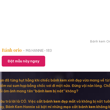
Bánh kem Or
Bánh orio
– Mã HANNIE-183
Đặt mẫu này ngay
ạn đã từng hụt hẫng khi chiếc bánh kem xinh đẹp vừa mang về từ
iềm vui sum họp bỗng chốc vơi đi một nửa. Đừng vội nản lòng. Ch
ỗi ám ảnh mang tên
“bánh kem bị nát”
không?
âu trả lời là CÓ. Việc
cắt bánh kem đẹp mắt
và không bị nát tưởn
ay, Bánh Kem Hannie sẽ bật mí những
mẹo cắt bánh kem không b