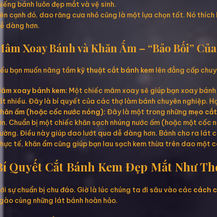
iếng bánh luôn đẹp mắt và vệ sinh.
ên cạnh đó, dao răng cưa nhỏ cũng là một lựa chọn tốt. Nó thích
ễ dàng hơn.
Mâm Xoay Bánh và Khăn Ấm – “Bảo Bối” Củ
ếu bạn muốn nâng tầm
kỹ thuật cắt bánh kem
lên đẳng cấp chuyê
âm xoay bánh kem:
Một chiếc mâm xoay sẽ giúp bạn xoay bánh d
ất nhiều. Đây là bí quyết của các thợ làm bánh chuyên nghiệp. H
hăn ấm (hoặc cốc nước nóng):
Đây là một trong những
mẹo cắt
ớn. Chuẩn bị một chiếc khăn sạch nhúng nước ấm (hoặc một cốc n
ường. Điều này giúp dao lướt qua dễ dàng hơn. Bánh cho ra lát c
hực tế, khăn ẩm cũng giúp bạn lau sạch kem thừa trên dao một 
Bí Quyết Cắt Bánh Kem Đẹp Mắt Như T
ới sự chuẩn bị chu đáo. Giờ là lúc chúng ta đi sâu vào các
cách c
gào cùng những lát bánh hoàn hảo.