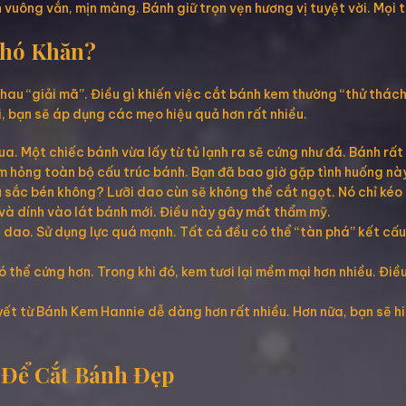
n vuông vắn, mịn màng. Bánh giữ trọn vẹn hương vị tuyệt vời. Mọi 
Khó Khăn?
nhau “giải mã”. Điều gì khiến việc cắt bánh kem thường “thử thá
i, bạn sẽ áp dụng các mẹo hiệu quả hơn rất nhiều.
a. Một chiếc bánh vừa lấy từ tủ lạnh ra sẽ cứng như đá. Bánh rất 
m hỏng toàn bộ cấu trúc bánh. Bạn đã bao giờ gặp tình huống n
sắc bén không? Lưỡi dao cùn sẽ không thể cắt ngọt. Nó chỉ kéo 
và dính vào lát bánh mới. Điều này gây mất thẩm mỹ.
ê dao. Sử dụng lực quá mạnh. Tất cả đều có thể “tàn phá” kết c
 thể cứng hơn. Trong khi đó, kem tươi lại mềm mại hơn nhiều. Điều 
yết từ Bánh Kem Hannie dễ dàng hơn rất nhiều. Hơn nữa, bạn sẽ hi
 Để Cắt Bánh Đẹp