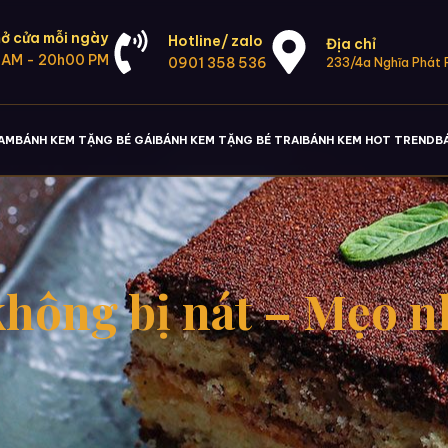
ở cửa mỗi ngày
Hotline/ zalo
Địa chỉ
 AM - 20h00 PM
0901 358 536
233/4a Nghĩa Phát P
NAM
BÁNH KEM TẶNG BÉ GÁI
BÁNH KEM TẶNG BÉ TRAI
BÁNH KEM HOT TREND
B
không bị nát – Mẹo 