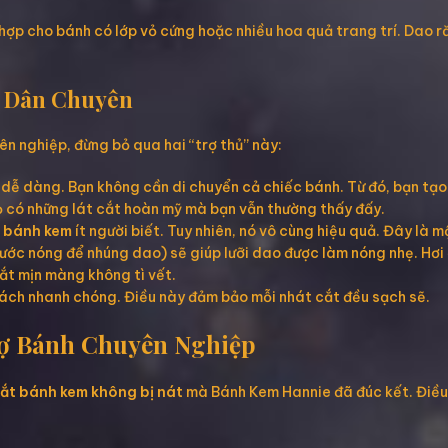
 hợp cho bánh có lớp vỏ cứng hoặc nhiều hoa quả trang trí. Dao r
a Dân Chuyên
n nghiệp, đừng bỏ qua hai “trợ thủ” này:
ễ dàng. Bạn không cần di chuyển cả chiếc bánh. Từ đó, bạn tạo
ọ có những lát cắt hoàn mỹ mà bạn vẫn thường thấy đấy.
 bánh kem
ít người biết. Tuy nhiên, nó vô cùng hiệu quả. Đây là 
ước nóng để nhúng dao) sẽ giúp lưỡi dao được làm nóng nhẹ. Hơi
ắt mịn màng không tì vết.
cách nhanh chóng. Điều này đảm bảo mỗi nhát cắt đều sạch sẽ.
hợ Bánh Chuyên Nghiệp
ắt bánh kem không bị nát
mà Bánh Kem Hannie đã đúc kết. Điều n