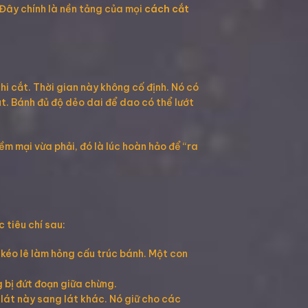
 Đây chính là nền tảng của mọi
cách cắt
i cắt. Thời gian này không cố định. Nó có
t. Bánh đủ độ dẻo dai để dao có thể lướt
m mại vừa phải, đó là lúc hoàn hảo để “ra
 tiêu chí sau:
 kéo lê làm hỏng cấu trúc bánh. Một con
g bị đứt đoạn giữa chừng.
lát này sang lát khác. Nó giữ cho các