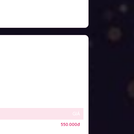
GIÁ
550.000đ