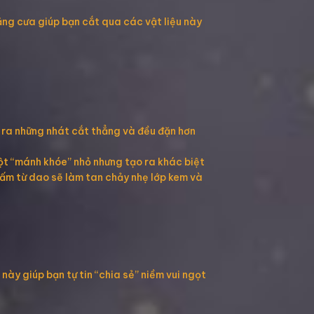
ăng cưa giúp bạn cắt qua các vật liệu này
 ra những nhát cắt thẳng và đều đặn hơn
một “mánh khóe” nhỏ nhưng tạo ra khác biệt
 ấm từ dao sẽ làm tan chảy nhẹ lớp kem và
ày giúp bạn tự tin “chia sẻ” niềm vui ngọt