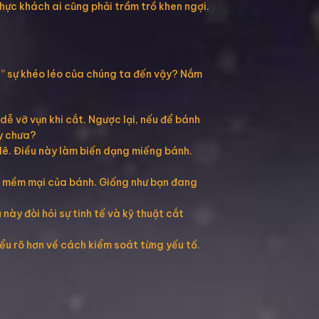
thực khách ai cũng phải trầm trồ khen ngợi.
ch” sự khéo léo của chúng ta đến vậy? Nắm
dễ vỡ vụn khi cắt. Ngược lại, nếu để bánh
ày chưa?
lê. Điều này làm biến dạng miếng bánh.
ấu mềm mại của bánh. Giống như bạn đang
này đòi hỏi sự tinh tế và kỹ thuật cắt
ểu rõ hơn về cách kiểm soát từng yếu tố.