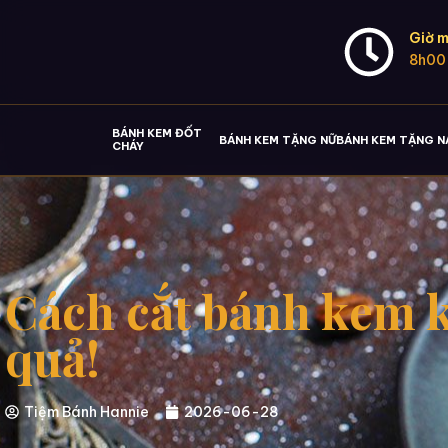
Giờ m
8h00
BÁNH KEM ĐỐT
BÁNH KEM TẶNG NỮ
BÁNH KEM TẶNG 
CHÁY
Cách cắt bánh kem 
quả!
Tiệm Bánh Hannie
2026-06-28