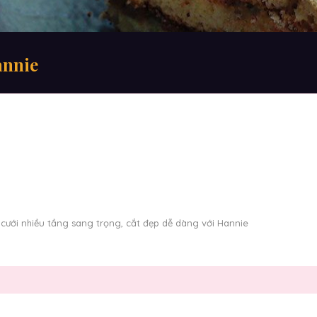
annie
cưới nhiều tầng sang trọng, cắt đẹp dễ dàng với Hannie