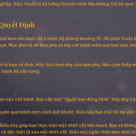
hiệp. Việc chuẩn bị kỹ lưỡng là bước khởi đầu không thể bỏ qua.
 Quyết Định
ánh kem nên được để ở nhiệt độ phòng khoảng 15-30 phút trước kh
 bạn. Mục đích là để kem phủ và lớp cốt bánh mềm mại hơn một chú
 bị bẹp và dính. Hãy thử chạm nhẹ vào kem phủ. Nếu cảm thấy mề
, bánh đã sẵn sàng.
a việc cắt bánh. Bạn cần một “người bạn đồng hành” đáp ứng các
uyên qua bánh một cách dứt khoát. Điều này hạn chế tối đa việc
 Điều này giúp bạn thực hiện một nhát cắt liền mạch. Bạn sẽ khôn
à đặc biệt là sau mỗi nhát cắt. Điều này ngăn chặn kem dính từ 