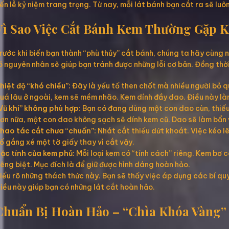
ến lễ kỷ niệm trang trọng. Từ nay, mỗi lát bánh bạn cắt ra sẽ luô
Vì Sao Việc Cắt Bánh Kem Thường Gặp 
rước khi biến bạn thành “phù thủy” cắt bánh, chúng ta hãy cùng 
õ nguyên nhân sẽ giúp bạn tránh được những lỗi cơ bản. Đồng thờ
hiệt độ “khó chiều”:
Đây là yếu tố then chốt mà nhiều người bỏ qu
uá lâu ở ngoài, kem sẽ mềm nhão. Kem dính đầy dao. Điều này là
Vũ khí” không phù hợp:
Bạn có đang dùng một con dao cùn, thiếu 
ơn nữa, một con dao không sạch sẽ dính kem cũ. Dao sẽ làm bẩn 
hao tác cắt chưa “chuẩn”:
Nhát cắt thiếu dứt khoát. Việc kéo l
ố gắng xé một tờ giấy thay vì cắt vậy.
ặc tính của kem phủ:
Mỗi loại kem có “tính cách” riêng. Kem bơ có
iêng biệt. Mục đích là để giữ được hình dáng hoàn hảo.
iểu rõ những thách thức này. Bạn sẽ thấy việc áp dụng các bí qu
iều này giúp bạn có những lát cắt hoàn hảo.
Chuẩn Bị Hoàn Hảo – “Chìa Khóa Vàng”