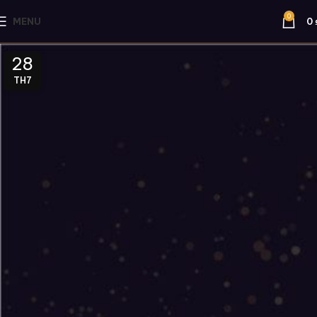
0
MENU
0
28
TH7