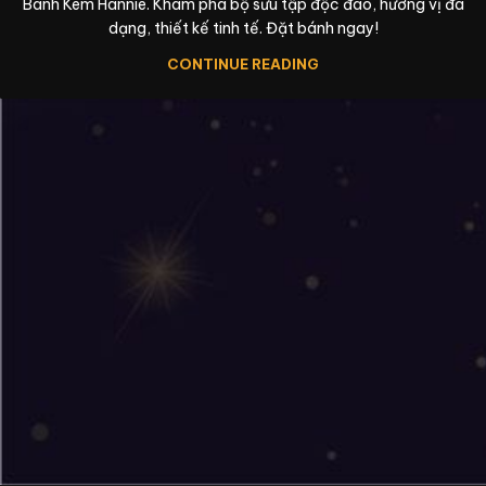
Bánh Kem Hannie. Khám phá bộ sưu tập độc đáo, hương vị đa
dạng, thiết kế tinh tế. Đặt bánh ngay!
CONTINUE READING