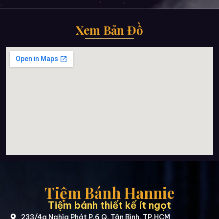
Xem Bản Đồ
Tiệm Bánh Hannie
Tiệm bánh thiết kế ít ngọt
233/4a Nghĩa Phát P.6 Q. Tân Bình, TP.HCM