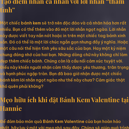
Tạo điểm nhấn cá nhân với lời nhắn “thâm
tình”
Một chiếc
bánh kem
sẽ trở nên độc đáo và cá nhân hóa hơn rất
nhiều. Bạn có thể thêm vào đó một lời nhắn ngọt ngào. Lời nhắn
này được viết tay nắn nót hoặc in trên một chiếc tag bánh xinh
xắn. Đó có thể là một lời chúc ngắn gọn nhưng đầy ý nghĩa. Hoặc
một câu nói thể hiện tình yêu sâu sắc của bạn. Hay một kỷ niệm
chung đáng nhớ của hai bạn. Những dòng chữ này không chỉ làm
đẹp thêm chiếc bánh. Chúng còn là cầu nối cảm xúc tuyệt vời.
Điều này khiến người nhận cảm thấy được yêu thương, trân trọng
và hạnh phúc ngập tràn. Bạn đã bao giờ nhận được một chiếc
bánh kèm lời nhắn ngọt ngào như thế này chưa? Cảm giác thật
khó quên phải không?
Mẹo hữu ích khi đặt Bánh Kem Valentine tại
Hannie
Để đảm bảo món quà
Bánh Kem Valentine
của bạn hoàn hảo
nhất, hãy lưu ý một vài mẹo nhỏ sau đây. Chúng sẽ giúp quá trình