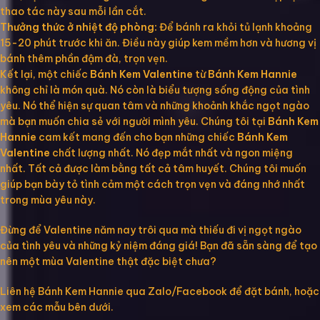
thao tác này sau mỗi lần cắt.
Thưởng thức ở nhiệt độ phòng:
Để bánh ra khỏi tủ lạnh khoảng
15-20 phút trước khi ăn. Điều này giúp kem mềm hơn và hương vị
bánh thêm phần đậm đà, trọn vẹn.
Kết lại, một chiếc
Bánh Kem Valentine
từ
Bánh Kem Hannie
không chỉ là món quà. Nó còn là biểu tượng sống động của tình
yêu. Nó thể hiện sự quan tâm và những khoảnh khắc ngọt ngào
mà bạn muốn chia sẻ với người mình yêu. Chúng tôi tại
Bánh Kem
Hannie
cam kết mang đến cho bạn những chiếc
Bánh Kem
Valentine
chất lượng nhất. Nó đẹp mắt nhất và ngon miệng
nhất. Tất cả được làm bằng tất cả tâm huyết. Chúng tôi muốn
giúp bạn bày tỏ tình cảm một cách trọn vẹn và đáng nhớ nhất
trong mùa yêu này.
Đừng để Valentine năm nay trôi qua mà thiếu đi vị ngọt ngào
của tình yêu và những kỷ niệm đáng giá! Bạn đã sẵn sàng để tạo
nên một mùa Valentine thật đặc biệt chưa?
Liên hệ Bánh Kem Hannie qua Zalo/Facebook để đặt bánh, hoặc
xem các mẫu bên dưới.