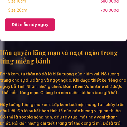
Size 18cm
580.000đ
Size 20cm
700.000đ
Đặt mẫu này ngay
Hòa quyện lãng mạn và ngọt ngào trong
từng miếng bánh
Bánh kem, tự thân nó đã là biểu tượng của niềm vui. Nó tượng
trưng cho sự dịu dàng và ngọt ngào. Khi được thiết kế riêng cho
ngày Lễ Tình Nhân, những chiếc
Bánh Kem Valentine
như được
“thổi hồn” lãng mạn. Chúng trở nên cuốn hút hơn bao giờ hết.
Hãy tưởng tượng mà xem: Lớp kem tươi mịn màng tan chảy trên
đầu lưỡi. Đó là sự kết hợp tinh tế của các hương vị quen thuộc.
Có thể là socola nồng nàn, dâu tây tươi mát hay vani thanh
khiết. Rồi đến những chi tiết trang trí thủ công tỉ mỉ. Đó là trái