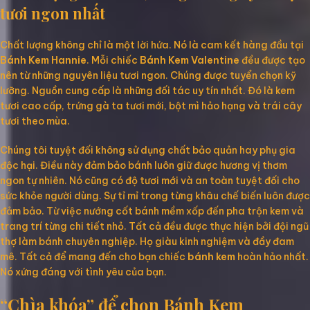
tươi ngon nhất
Chất lượng không chỉ là một lời hứa. Nó là cam kết hàng đầu tại
Bánh Kem Hannie
. Mỗi chiếc
Bánh Kem Valentine
đều được tạo
nên từ những nguyên liệu tươi ngon. Chúng được tuyển chọn kỹ
lưỡng. Nguồn cung cấp là những đối tác uy tín nhất. Đó là kem
tươi cao cấp, trứng gà ta tươi mới, bột mì hảo hạng và trái cây
tươi theo mùa.
Chúng tôi tuyệt đối không sử dụng chất bảo quản hay phụ gia
độc hại. Điều này đảm bảo bánh luôn giữ được hương vị thơm
ngon tự nhiên. Nó cũng có độ tươi mới và an toàn tuyệt đối cho
sức khỏe người dùng. Sự tỉ mỉ trong từng khâu chế biến luôn được
đảm bảo. Từ việc nướng cốt bánh mềm xốp đến pha trộn kem và
trang trí từng chi tiết nhỏ. Tất cả đều được thực hiện bởi đội ngũ
thợ làm bánh chuyên nghiệp. Họ giàu kinh nghiệm và đầy đam
mê. Tất cả để mang đến cho bạn chiếc
bánh kem
hoàn hảo nhất.
Nó xứng đáng với tình yêu của bạn.
“Chìa khóa” để chọn Bánh Kem