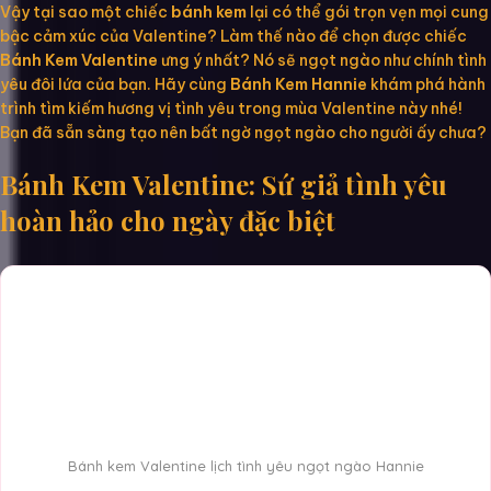
Vậy tại sao một chiếc
bánh kem
lại có thể gói trọn vẹn mọi cung
bậc cảm xúc của Valentine? Làm thế nào để chọn được chiếc
Bánh Kem Valentine
ưng ý nhất? Nó sẽ ngọt ngào như chính tình
yêu đôi lứa của bạn. Hãy cùng
Bánh Kem Hannie
khám phá hành
trình tìm kiếm hương vị tình yêu trong mùa Valentine này nhé!
Bạn đã sẵn sàng tạo nên bất ngờ ngọt ngào cho người ấy chưa?
Bánh Kem Valentine: Sứ giả tình yêu
hoàn hảo cho ngày đặc biệt
Bánh kem Valentine lịch tình yêu ngọt ngào Hannie