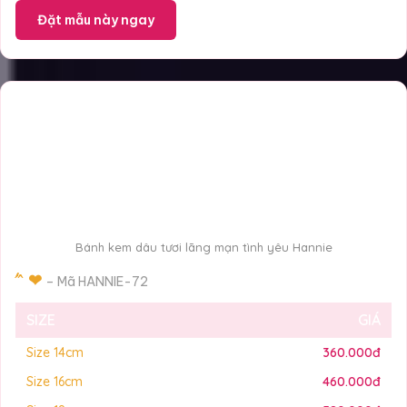
Đặt mẫu này ngay
Bánh kem dâu tươi lãng mạn tình yêu Hannie
́ ́ ̂ ❤
– Mã HANNIE-72
SIZE
GIÁ
Size 14cm
360.000đ
Size 16cm
460.000đ