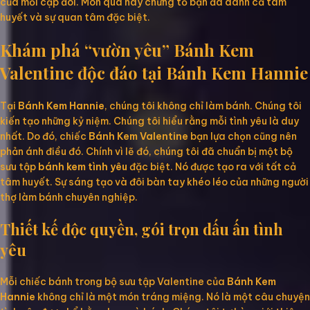
của mỗi cặp đôi. Món quà này chứng tỏ bạn đã dành cả tâm
huyết và sự quan tâm đặc biệt.
Khám phá “vườn yêu” Bánh Kem
Valentine độc đáo tại Bánh Kem Hannie
Tại
Bánh Kem Hannie
, chúng tôi không chỉ làm bánh. Chúng tôi
kiến tạo những kỷ niệm. Chúng tôi hiểu rằng mỗi tình yêu là duy
nhất. Do đó, chiếc
Bánh Kem Valentine
bạn lựa chọn cũng nên
phản ánh điều đó. Chính vì lẽ đó, chúng tôi đã chuẩn bị một bộ
sưu tập
bánh kem tình yêu
đặc biệt. Nó được tạo ra với tất cả
tâm huyết. Sự sáng tạo và đôi bàn tay khéo léo của những người
thợ làm bánh chuyên nghiệp.
Thiết kế độc quyền, gói trọn dấu ấn tình
yêu
Mỗi chiếc bánh trong bộ sưu tập Valentine của
Bánh Kem
Hannie
không chỉ là một món tráng miệng. Nó là một câu chuyện