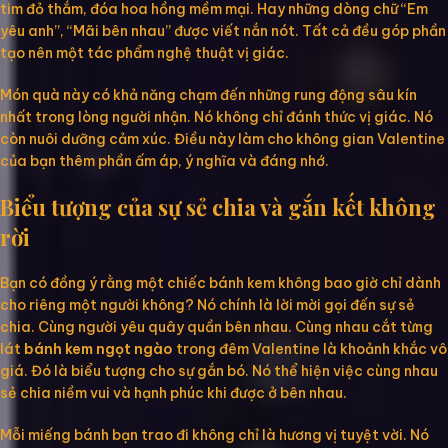
tim đỏ thắm, đóa hoa hồng mềm mại. Hay những dòng chữ “Em
yêu anh”, “Mãi bên nhau” được viết nắn nót. Tất cả đều góp phần
tạo nên một tác phẩm nghệ thuật vị giác.
Món quà này có khả năng chạm đến những rung động sâu kín
nhất trong lòng người nhận. Nó không chỉ đánh thức vị giác. Nó
còn nuôi dưỡng cảm xúc. Điều này làm cho không gian Valentine
của bạn thêm phần ấm áp, ý nghĩa và đáng nhớ.
Biểu tượng của sự sẻ chia và gắn kết không
rời
Bạn có đồng ý rằng một chiếc bánh kem không bao giờ chỉ dành
cho riêng một người không? Nó chính là lời mời gọi đến sự sẻ
chia. Cùng người yêu quây quần bên nhau. Cùng nhau cắt từng
lát
bánh kem ngọt ngào
trong đêm Valentine là khoảnh khắc vô
giá. Đó là biểu tượng cho sự gắn bó. Nó thể hiện việc cùng nhau
sẻ chia niềm vui và hạnh phúc khi được ở bên nhau.
Mỗi miếng bánh bạn trao đi không chỉ là hương vị tuyệt vời. Nó