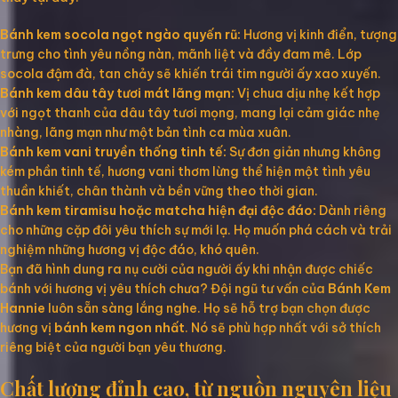
Bánh kem socola ngọt ngào quyến rũ:
Hương vị kinh điển, tượng
trưng cho tình yêu nồng nàn, mãnh liệt và đầy đam mê. Lớp
socola đậm đà, tan chảy sẽ khiến trái tim người ấy xao xuyến.
Bánh kem dâu tây tươi mát lãng mạn:
Vị chua dịu nhẹ kết hợp
với ngọt thanh của dâu tây tươi mọng, mang lại cảm giác nhẹ
nhàng, lãng mạn như một bản tình ca mùa xuân.
Bánh kem vani truyền thống tinh tế:
Sự đơn giản nhưng không
kém phần tinh tế, hương vani thơm lừng thể hiện một tình yêu
thuần khiết, chân thành và bền vững theo thời gian.
Bánh kem tiramisu hoặc matcha hiện đại độc đáo:
Dành riêng
cho những cặp đôi yêu thích sự mới lạ. Họ muốn phá cách và trải
nghiệm những hương vị độc đáo, khó quên.
Bạn đã hình dung ra nụ cười của người ấy khi nhận được chiếc
bánh với hương vị yêu thích chưa? Đội ngũ tư vấn của
Bánh Kem
Hannie
luôn sẵn sàng lắng nghe. Họ sẽ hỗ trợ bạn chọn được
hương vị
bánh kem ngon nhất
. Nó sẽ phù hợp nhất với sở thích
riêng biệt của người bạn yêu thương.
Chất lượng đỉnh cao, từ nguồn nguyên liệu