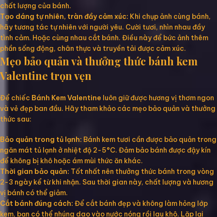
chất lượng của bánh.
Tạo dáng tự nhiên, tràn đầy cảm xúc:
Khi chụp ảnh cùng bánh,
hãy tương tác tự nhiên với người yêu. Cười tươi, nhìn nhau đầy
tình cảm. Hoặc cùng nhau cắt bánh. Điều này để bức ảnh thêm
phần sống động, chân thực và truyền tải được cảm xúc.
Mẹo bảo quản và thưởng thức bánh kem
Valentine trọn vẹn
Để chiếc
Bánh Kem Valentine
luôn giữ được hương vị thơm ngon
và vẻ đẹp ban đầu. Hãy tham khảo các mẹo bảo quản và thưởng
thức sau:
Bảo quản trong tủ lạnh:
Bánh kem tươi cần được bảo quản trong
ngăn mát tủ lạnh ở nhiệt độ 2-5°C. Đảm bảo bánh được đậy kín
để không bị khô hoặc ám mùi thức ăn khác.
Thời gian bảo quản:
Tốt nhất nên thưởng thức bánh trong vòng
2-3 ngày kể từ khi nhận. Sau thời gian này, chất lượng và hương
vị bánh có thể giảm.
Cắt bánh đúng cách:
Để cắt bánh đẹp và không làm hỏng lớp
kem, bạn có thể nhúng dao vào nước nóng rồi lau khô. Lặp lại