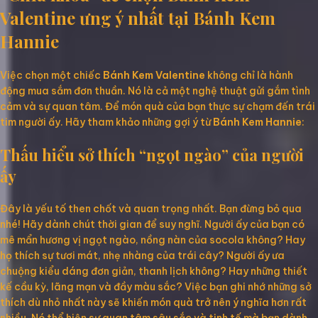
Valentine ưng ý nhất tại Bánh Kem
Hannie
Việc chọn một chiếc
Bánh Kem Valentine
không chỉ là hành
động mua sắm đơn thuần. Nó là cả một nghệ thuật gửi gắm tình
cảm và sự quan tâm. Để món quà của bạn thực sự chạm đến trái
tim người ấy. Hãy tham khảo những gợi ý từ
Bánh Kem Hannie
:
Thấu hiểu sở thích “ngọt ngào” của người
ấy
Đây là yếu tố then chốt và quan trọng nhất. Bạn đừng bỏ qua
nhé! Hãy dành chút thời gian để suy nghĩ. Người ấy của bạn có
mê mẩn hương vị ngọt ngào, nồng nàn của socola không? Hay
họ thích sự tươi mát, nhẹ nhàng của trái cây? Người ấy ưa
chuộng kiểu dáng đơn giản, thanh lịch không? Hay những thiết
kế cầu kỳ, lãng mạn và đầy màu sắc? Việc bạn ghi nhớ những sở
thích dù nhỏ nhất này sẽ khiến món quà trở nên ý nghĩa hơn rất