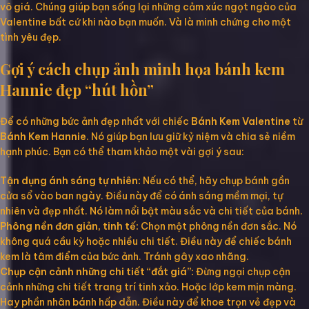
vô giá. Chúng giúp bạn sống lại những cảm xúc ngọt ngào của
Valentine bất cứ khi nào bạn muốn. Và là minh chứng cho một
tình yêu đẹp.
Gợi ý cách chụp ảnh minh họa bánh kem
Hannie đẹp “hút hồn”
Để có những bức ảnh đẹp nhất với chiếc
Bánh Kem Valentine
từ
Bánh Kem Hannie
. Nó giúp bạn lưu giữ kỷ niệm và chia sẻ niềm
hạnh phúc. Bạn có thể tham khảo một vài gợi ý sau:
Tận dụng ánh sáng tự nhiên:
Nếu có thể, hãy chụp bánh gần
cửa sổ vào ban ngày. Điều này để có ánh sáng mềm mại, tự
nhiên và đẹp nhất. Nó làm nổi bật màu sắc và chi tiết của bánh.
Phông nền đơn giản, tinh tế:
Chọn một phông nền đơn sắc. Nó
không quá cầu kỳ hoặc nhiều chi tiết. Điều này để chiếc bánh
kem là tâm điểm của bức ảnh. Tránh gây xao nhãng.
Chụp cận cảnh những chi tiết “đắt giá”:
Đừng ngại chụp cận
cảnh những chi tiết trang trí tinh xảo. Hoặc lớp kem mịn màng.
Hay phần nhân bánh hấp dẫn. Điều này để khoe trọn vẻ đẹp và