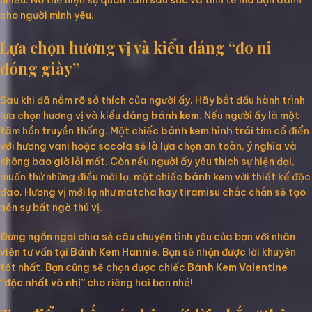
nhiều. Nó thể hiện sự quan tâm sâu sắc và tinh tế mà bạn dành
cho người mình yêu.
Lựa chọn hương vị và kiểu dáng “đo ni
đóng giày”
Sau khi đã nắm rõ sở thích của người ấy. Hãy bắt đầu hành trình
lựa chọn hương vị và kiểu dáng
bánh kem
. Nếu người ấy là một
tâm hồn truyền thống. Một chiếc
bánh kem hình trái tim
cổ điển
với hương vani hoặc socola sẽ là lựa chọn an toàn, ý nghĩa và
không bao giờ lỗi mốt. Còn nếu người ấy yêu thích sự hiện đại,
muốn thử những điều mới lạ, một chiếc
bánh kem
với thiết kế độc
đáo. Hương vị mới lạ như matcha hay tiramisu chắc chắn sẽ tạo
nên sự bất ngờ thú vị.
Đừng ngần ngại chia sẻ câu chuyện tình yêu của bạn với nhân
viên tư vấn tại
Bánh Kem Hannie
. Bạn sẽ nhận được lời khuyên
tốt nhất. Bạn cũng sẽ chọn được chiếc
Bánh Kem Valentine
“độc nhất vô nhị”
cho riêng hai bạn nhé!