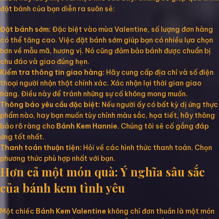
đặt bánh của bạn diễn ra suôn sẻ:
Đặt bánh sớm:
Đặc biệt vào mùa Valentine, số lượng đơn hàng
có thể tăng cao. Việc đặt bánh sớm giúp bạn có nhiều lựa chọn
hơn về mẫu mã, hương vị. Nó cũng đảm bảo bánh được chuẩn bị
chu đáo và giao đúng hẹn.
Kiểm tra thông tin giao hàng:
Hãy cung cấp địa chỉ và số điện
thoại người nhận thật chính xác. Xác nhận lại thời gian giao
hàng. Điều này để tránh những sự cố không mong muốn.
Thông báo yêu cầu đặc biệt:
Nếu người ấy có bất kỳ dị ứng thực
phẩm nào, hay bạn muốn tùy chỉnh màu sắc, họa tiết, hãy thông
báo rõ ràng cho
Bánh Kem Hannie
. Chúng tôi sẽ cố gắng đáp
ứng tốt nhất.
Thanh toán thuận tiện:
Hỏi về các hình thức thanh toán. Chọn
phương thức phù hợp nhất với bạn.
Hơn cả một món quà: Ý nghĩa sâu sắc
của bánh kem tình yêu
Một chiếc
Bánh Kem Valentine
không chỉ đơn thuần là một món