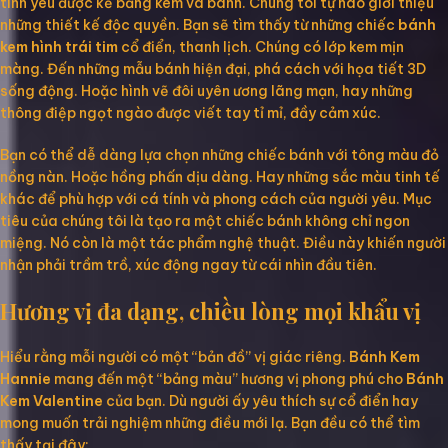
tình yêu được kể bằng kem và bánh. Chúng tôi tự hào giới thiệu
những thiết kế độc quyền. Bạn sẽ tìm thấy từ những chiếc
bánh
kem hình trái tim
cổ điển, thanh lịch. Chúng có lớp kem mịn
màng. Đến những mẫu bánh hiện đại, phá cách với họa tiết 3D
sống động. Hoặc hình vẽ đôi uyên ương lãng mạn, hay những
thông điệp ngọt ngào được viết tay tỉ mỉ, đầy cảm xúc.
Bạn có thể dễ dàng lựa chọn những chiếc bánh với tông màu đỏ
nồng nàn. Hoặc hồng phấn dịu dàng. Hay những sắc màu tinh tế
khác để phù hợp với cá tính và phong cách của người yêu. Mục
tiêu của chúng tôi là tạo ra một chiếc bánh không chỉ ngon
miệng. Nó còn là một tác phẩm nghệ thuật. Điều này khiến người
nhận phải trầm trồ, xúc động ngay từ cái nhìn đầu tiên.
Hương vị đa dạng, chiều lòng mọi khẩu vị
Hiểu rằng mỗi người có một “bản đồ” vị giác riêng.
Bánh Kem
Hannie
mang đến một “bảng màu” hương vị phong phú cho
Bánh
Kem Valentine
của bạn. Dù người ấy yêu thích sự cổ điển hay
mong muốn trải nghiệm những điều mới lạ. Bạn đều có thể tìm
thấy tại đây: