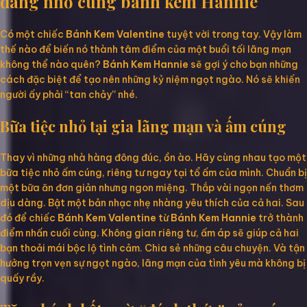
đáng nhớ cùng bánh kem Hannie
Có một chiếc
Bánh Kem Valentine
tuyệt vời trong tay. Vậy làm
thế nào để biến nó thành tâm điểm của một buổi tối lãng mạn
không thể nào quên?
Bánh Kem Hannie
sẽ gợi ý cho bạn những
cách đặc biệt để tạo nên những kỷ niệm ngọt ngào. Nó sẽ khiến
người ấy phải “tan chảy” nhé.
Bữa tiệc nhỏ tại gia lãng mạn và ấm cúng
Thay vì những nhà hàng đông đúc, ồn ào. Hãy cùng nhau tạo một
bữa tiệc nhỏ ấm cúng, riêng tư ngay tại tổ ấm của mình. Chuẩn bị
một bữa ăn đơn giản nhưng ngon miệng. Thắp vài ngọn nến thơm
dịu dàng. Bật một bản nhạc nhẹ nhàng yêu thích của cả hai. Sau
đó để chiếc
Bánh Kem Valentine
từ
Bánh Kem Hannie
trở thành
điểm nhấn cuối cùng. Không gian riêng tư, ấm áp sẽ giúp cả hai
bạn thoải mái bộc lộ tình cảm. Chia sẻ những câu chuyện. Và tận
hưởng trọn vẹn sự ngọt ngào, lãng mạn của tình yêu mà không bị
quấy rầy.