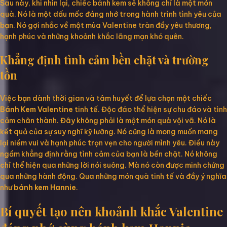
Sau này, khi nhìn lại, chiếc bánh kem sẽ không chỉ là một món
quà. Nó là một dấu mốc đáng nhớ trong hành trình tình yêu của
bạn. Nó gợi nhắc về một mùa Valentine tràn đầy yêu thương,
hạnh phúc và những khoảnh khắc lãng mạn khó quên.
Khẳng định tình cảm bền chặt và trường
tồn
Việc bạn dành thời gian và tâm huyết để lựa chọn một chiếc
Bánh Kem Valentine
tinh tế. Độc đáo thể hiện sự chu đáo và tình
cảm chân thành. Đây không phải là một món quà vội vã. Nó là
kết quả của sự suy nghĩ kỹ lưỡng. Nó cũng là mong muốn mang
lại niềm vui và hạnh phúc trọn vẹn cho người mình yêu. Điều này
ngầm khẳng định rằng tình cảm của bạn là bền chặt. Nó không
chỉ thể hiện qua những lời nói suông. Mà nó còn được minh chứng
qua những hành động. Qua những món quà tinh tế và đầy ý nghĩa
như
bánh kem Hannie
.
Bí quyết tạo nên khoảnh khắc Valentine