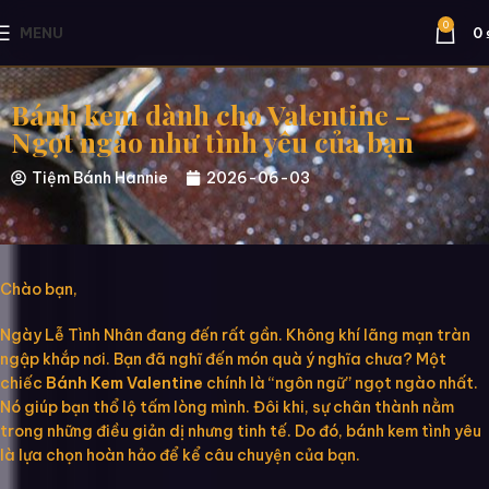
0
MENU
0
Bánh kem dành cho Valentine –
Ngọt ngào như tình yêu của bạn
Tiệm Bánh Hannie
2026-06-03
Chào bạn,
Ngày Lễ Tình Nhân đang đến rất gần. Không khí lãng mạn tràn
ngập khắp nơi. Bạn đã nghĩ đến món quà ý nghĩa chưa? Một
chiếc
Bánh Kem Valentine
chính là “ngôn ngữ” ngọt ngào nhất.
Nó giúp bạn thổ lộ tấm lòng mình. Đôi khi, sự chân thành nằm
trong những điều giản dị nhưng tinh tế. Do đó, bánh kem tình yêu
là lựa chọn hoàn hảo để kể câu chuyện của bạn.