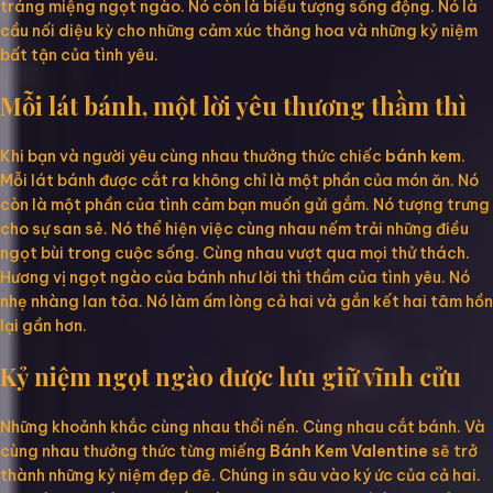
tráng miệng ngọt ngào. Nó còn là biểu tượng sống động. Nó là
cầu nối diệu kỳ cho những cảm xúc thăng hoa và những kỷ niệm
bất tận của tình yêu.
Mỗi lát bánh, một lời yêu thương thầm thì
Khi bạn và người yêu cùng nhau thưởng thức chiếc
bánh kem
.
Mỗi lát bánh được cắt ra không chỉ là một phần của món ăn. Nó
còn là một phần của tình cảm bạn muốn gửi gắm. Nó tượng trưng
cho sự san sẻ. Nó thể hiện việc cùng nhau nếm trải những điều
ngọt bùi trong cuộc sống. Cùng nhau vượt qua mọi thử thách.
Hương vị ngọt ngào của bánh như lời thì thầm của tình yêu. Nó
nhẹ nhàng lan tỏa. Nó làm ấm lòng cả hai và gắn kết hai tâm hồn
lại gần hơn.
Kỷ niệm ngọt ngào được lưu giữ vĩnh cửu
Những khoảnh khắc cùng nhau thổi nến. Cùng nhau cắt bánh. Và
cùng nhau thưởng thức từng miếng
Bánh Kem Valentine
sẽ trở
thành những kỷ niệm đẹp đẽ. Chúng in sâu vào ký ức của cả hai.