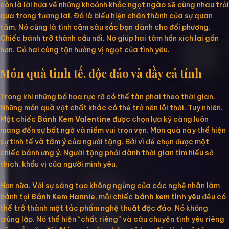
còn là lời hứa về những khoảnh khắc ngọt ngào sẽ cùng nhau trải
qua trong tương lai. Đó là biểu hiện chân thành của sự quan
tâm. Nó cũng là tình cảm sâu sắc bạn dành cho đối phương.
Chiếc bánh trở thành cầu nối. Nó giúp hai tâm hồn xích lại gần
hơn. Cả hai cùng tận hưởng vị ngọt của tình yêu.
Món quà tinh tế, độc đáo và đầy cá tính
Trong khi những bó hoa rực rỡ có thể tàn phai theo thời gian.
Những món quà vật chất khác có thể trở nên lỗi thời. Tuy nhiên.
Một chiếc
Bánh Kem Valentine
được chọn lựa kỹ càng luôn
mang đến sự bất ngờ và niềm vui trọn vẹn. Món quà này thể hiện
sự tinh tế và tâm ý của người tặng. Bởi vì để chọn được một
chiếc bánh ưng ý. Người tặng phải dành thời gian tìm hiểu sở
thích, khẩu vị của người mình yêu.
Hơn nữa. Với sự sáng tạo không ngừng của các nghệ nhân làm
bánh tại
Bánh Kem Hannie
, mỗi chiếc
bánh kem tình yêu
đều có
thể trở thành một tác phẩm nghệ thuật độc đáo. Nó không
trùng lặp. Nó thể hiện “chất riêng” và câu chuyện tình yêu riêng