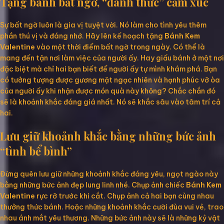
Tặng bánh bất ngờ, “đánh thức” cảm xúc
Sự bất ngờ luôn là gia vị tuyệt vời. Nó làm cho tình yêu thêm
phần thú vị và đáng nhớ. Hãy lên kế hoạch tặng
Bánh Kem
Valentine
vào một thời điểm bất ngờ trong ngày. Có thể là
mang đến tận nơi làm việc của người ấy. Hay giấu bánh ở một nơi
đặc biệt mà chỉ hai bạn biết để người ấy tự mình khám phá. Bạn
có tưởng tượng được gương mặt ngạc nhiên và hạnh phúc vỡ òa
của người ấy khi nhận được món quà này không? Chắc chắn đó
sẽ là khoảnh khắc đáng giá nhất. Nó sẽ khắc sâu vào tâm trí cả
hai.
Lưu giữ khoảnh khắc bằng những bức ảnh
“tình bể bình”
Đừng quên lưu giữ những khoảnh khắc đáng yêu, ngọt ngào này
bằng những bức ảnh đẹp lung linh nhé. Chụp ảnh chiếc
Bánh Kem
Valentine
rực rỡ trước khi cắt. Chụp ảnh cả hai bạn cùng nhau
thưởng thức bánh. Hoặc những khoảnh khắc cười đùa vui vẻ, trao
nhau ánh mắt yêu thương. Những bức ảnh này sẽ là những kỷ vật