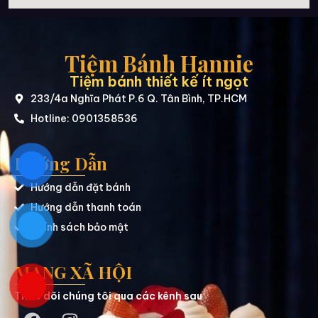
Tiệm Bánh Hannie
Tiệm bánh thiết kế ít ngọt
233/4a Nghĩa Phát P.6 Q. Tân Bình, TP.HCM
Hotline: 0901358536
Hướng Dẫn
Hướng dẫn đặt bánh
Hướng dẫn thanh toán
Chính sách bảo mật
MẠNG XÃ HỘI
Theo dõi chúng tôi qua các kênh sau