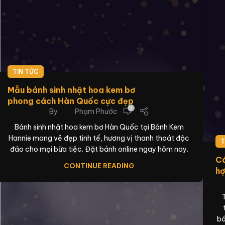
TIN TỨC
Mẫu bánh sinh nhật hoa kem bơ
phong cách Hàn Quốc cực đẹp
0
By
Phạm Phước
Bánh sinh nhật hoa kem bơ Hàn Quốc tại Bánh Kem
Hannie mang vẻ đẹp tinh tế, hương vị thanh thoát độc
T
đáo cho mọi bữa tiệc. Đặt bánh online ngay hôm nay.
Cá
CONTINUE READING
hợ
T
bá