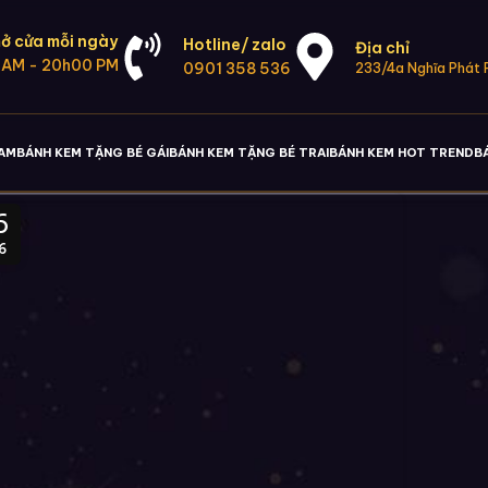
ở cửa mỗi ngày
Hotline/ zalo
Địa chỉ
 AM - 20h00 PM
0901 358 536
233/4a Nghĩa Phát P
NAM
BÁNH KEM TẶNG BÉ GÁI
BÁNH KEM TẶNG BÉ TRAI
BÁNH KEM HOT TREND
B
6
6