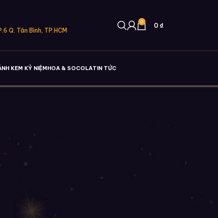
0
0
₫
.6 Q. Tân Bình, TP.HCM
ÁNH KEM KỶ NIỆM
HOA & SOCOLA
TIN TỨC