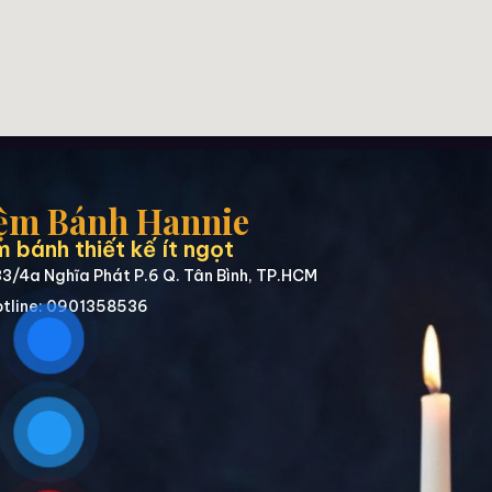
ệm Bánh Hannie
 bánh thiết kế ít ngọt
3/4a Nghĩa Phát P.6 Q. Tân Bình, TP.HCM
tline: 0901358536