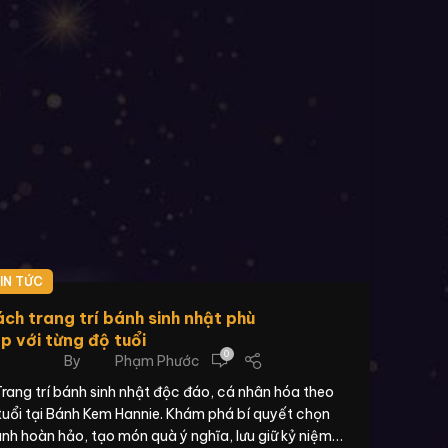
IN TỨC
ch trang trí bánh sinh nhật phù
p với từng độ tuổi
0
By
Phạm Phước
rang trí bánh sinh nhật độc đáo, cá nhân hóa theo
tuổi tại Bánh Kem Hannie. Khám phá bí quyết chọn
nh hoàn hảo, tạo món quà ý nghĩa, lưu giữ kỷ niệm…