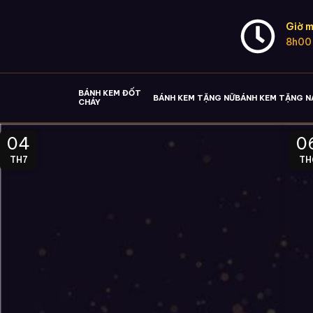
Giờ m
8h00
BÁNH KEM ĐỐT
BÁNH KEM TẶNG NỮ
BÁNH KEM TẶNG 
CHÁY
04
0
TH7
TH