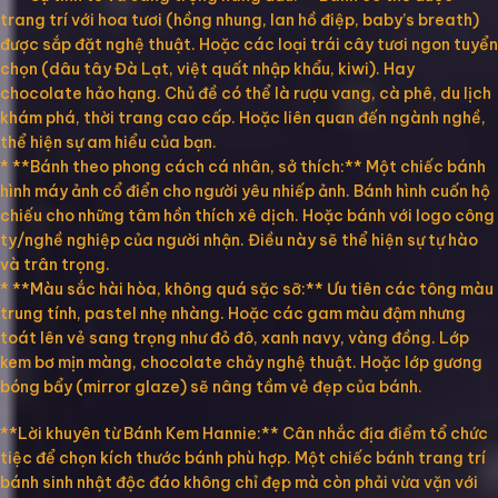
trang trí với hoa tươi (hồng nhung, lan hồ điệp, baby’s breath)
được sắp đặt nghệ thuật. Hoặc các loại trái cây tươi ngon tuyển
chọn (dâu tây Đà Lạt, việt quất nhập khẩu, kiwi). Hay
chocolate hảo hạng. Chủ đề có thể là rượu vang, cà phê, du lịch
khám phá, thời trang cao cấp. Hoặc liên quan đến ngành nghề,
thể hiện sự am hiểu của bạn.
* **Bánh theo phong cách cá nhân, sở thích:** Một chiếc bánh
hình máy ảnh cổ điển cho người yêu nhiếp ảnh. Bánh hình cuốn hộ
chiếu cho những tâm hồn thích xê dịch. Hoặc bánh với logo công
ty/nghề nghiệp của người nhận. Điều này sẽ thể hiện sự tự hào
và trân trọng.
* **Màu sắc hài hòa, không quá sặc sỡ:** Ưu tiên các tông màu
trung tính, pastel nhẹ nhàng. Hoặc các gam màu đậm nhưng
toát lên vẻ sang trọng như đỏ đô, xanh navy, vàng đồng. Lớp
kem bơ mịn màng, chocolate chảy nghệ thuật. Hoặc lớp gương
bóng bẩy (mirror glaze) sẽ nâng tầm vẻ đẹp của bánh.
**Lời khuyên từ Bánh Kem Hannie:** Cân nhắc địa điểm tổ chức
tiệc để chọn kích thước bánh phù hợp. Một chiếc bánh trang trí
bánh sinh nhật độc đáo không chỉ đẹp mà còn phải vừa vặn với