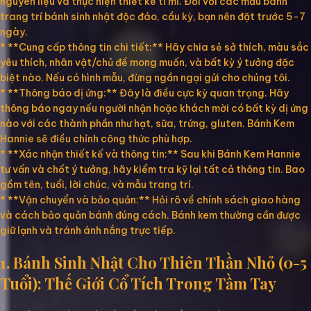
nguyên liệu và thực hiện thiết kế tỉ mỉ. Đối với các mẫu bánh
trang trí bánh sinh nhật độc đáo, cầu kỳ, bạn nên đặt trước 5-7
ngày.
* **Cung cấp thông tin chi tiết:** Hãy chia sẻ sở thích, màu sắc
yêu thích, nhân vật/chủ đề mong muốn, và bất kỳ ý tưởng đặc
biệt nào. Nếu có hình mẫu, đừng ngần ngại gửi cho chúng tôi.
* **Thông báo dị ứng:** Đây là điều cực kỳ quan trọng. Hãy
thông báo ngay nếu người nhận hoặc khách mời có bất kỳ dị ứng
nào với các thành phần như hạt, sữa, trứng, gluten. Bánh Kem
Hannie sẽ điều chỉnh công thức phù hợp.
* **Xác nhận thiết kế và thông tin:** Sau khi Bánh Kem Hannie
tư vấn và chốt ý tưởng, hãy kiểm tra kỹ lại tất cả thông tin. Bao
gồm tên, tuổi, lời chúc, và mẫu trang trí.
* **Vận chuyển và bảo quản:** Hỏi rõ về chính sách giao hàng
và cách bảo quản bánh đúng cách. Bánh kem thường cần được
giữ lạnh và tránh ánh nắng trực tiếp.
1. Bánh Sinh Nhật Cho Thiên Thần Nhỏ (0-5
Tuổi): Thế Giới Cổ Tích Trong Tầm Tay