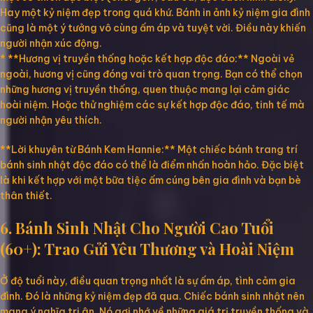
Hay một kỷ niệm đẹp trong quá khứ. Bánh in ảnh kỷ niệm gia đình
cũng là một ý tưởng vô cùng ấm áp và tuyệt vời. Điều này khiến
người nhận xúc động.
* **Hương vị truyền thống hoặc kết hợp độc đáo:** Ngoài vẻ
ngoài, hương vị cũng đóng vai trò quan trọng. Bạn có thể chọn
những hương vị truyền thống, quen thuộc mang lại cảm giác
hoài niệm. Hoặc thử nghiệm các sự kết hợp độc đáo, tinh tế mà
người nhận yêu thích.
**Lời khuyên từ Bánh Kem Hannie:** Một chiếc bánh trang trí
bánh sinh nhật độc đáo có thể là điểm nhấn hoàn hảo. Đặc biệt
là khi kết hợp với một bữa tiệc ấm cúng bên gia đình và bạn bè
thân thiết.
6. Bánh Sinh Nhật Cho Người Cao Tuổi
(60+): Trao Gửi Yêu Thương và Hoài Niệm
Ở độ tuổi này, điều quan trọng nhất là sự ấm áp, tình cảm gia
đình. Đó là những kỷ niệm đẹp đã qua. Chiếc bánh sinh nhật nên
mang ý nghĩa tri ân. Nó gợi nhớ về những giá trị truyền thống và