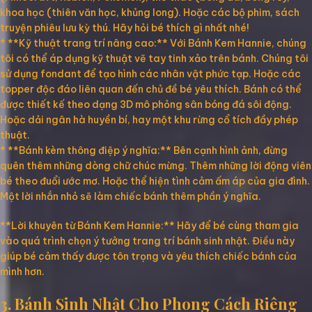
khoa học (thiên văn học, khủng long). Hoặc các bộ phim, sách
truyện phiêu lưu kỳ thú. Hãy hỏi bé thích gì nhất nhé!
* **Kỹ thuật trang trí nâng cao:** Với Bánh Kem Hannie, chúng
tôi có thể áp dụng kỹ thuật vẽ tay tinh xảo trên bánh. Chúng tôi
sử dụng fondant để tạo hình các nhân vật phức tạp. Hoặc các
topper độc đáo liên quan đến chủ đề bé yêu thích. Bánh có thể
được thiết kế theo dạng 3D mô phỏng sân bóng đá sôi động.
Hoặc dải ngân hà huyền bí, hay một khu rừng cổ tích đầy phép
thuật.
* **Bánh kèm thông điệp ý nghĩa:** Bên cạnh hình ảnh, đừng
quên thêm những dòng chữ chúc mừng. Thêm những lời động viên
bé theo đuổi ước mơ. Hoặc thể hiện tình cảm ấm áp của gia đình.
Một lời nhắn nhỏ sẽ làm chiếc bánh thêm phần ý nghĩa.
**Lời khuyên từ Bánh Kem Hannie:** Hãy để bé cùng tham gia
vào quá trình chọn ý tưởng trang trí bánh sinh nhật. Điều này
giúp bé cảm thấy được tôn trọng và yêu thích chiếc bánh của
mình hơn.
3. Bánh Sinh Nhật Cho Phong Cách Riêng