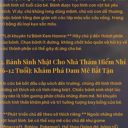
bánh hình số tuổi của bé. Bánh được tạo hình con vật bé yêu
thích. Ví dụ: chú khủng long dũng mãnh, chú voi con dễ thương.
Hoặc bánh tầng đơn giản với các lớp màu sắc cầu vồng, trang
trí bằng đủ loại kẹo sắc màu.
**Lời khuyên từ Bánh Kem Hannie:** Hãy chú ý đến thành phần
của bánh. Chọn bánh ít đường, không chất bảo quản và hỏi kỹ về
các thành phần có thể gây dị ứng cho bé.
2. Bánh Sinh Nhật Cho Nhà Thám Hiểm Nhí
(6-12 Tuổi): Khám Phá Đam Mê Bất Tận
Khi các bé bắt đầu cắp sách đến trường, chúng đã hình thành
những sở thích và cá tính riêng biệt. Chiếc bánh sinh nhật lúc
này nên là tấm gương phản chiếu những đam mê. Nó khuyến
khích tinh thần khám phá và trí tưởng tượng bay bổng của bé.
* **Phát triển chủ đề theo sở thích riêng:** Ngoài những nhân
vật hoạt hình, bé có thể say mê các chủ đề như game
(Minecraft, Roblox, Pokemon), thể thao (bóng đá, bóng rổ),