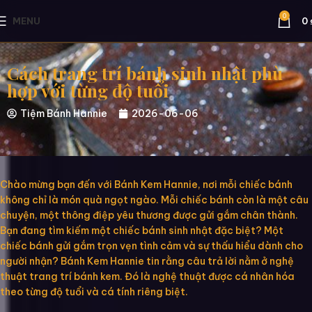
0
MENU
0
Cách trang trí bánh sinh nhật phù
hợp với từng độ tuổi
Tiệm Bánh Hannie
2026-06-06
Chào mừng bạn đến với Bánh Kem Hannie, nơi mỗi chiếc bánh
không chỉ là món quà ngọt ngào. Mỗi chiếc bánh còn là một câu
chuyện, một thông điệp yêu thương được gửi gắm chân thành.
Bạn đang tìm kiếm một chiếc bánh sinh nhật đặc biệt? Một
chiếc bánh gửi gắm trọn vẹn tình cảm và sự thấu hiểu dành cho
người nhận? Bánh Kem Hannie tin rằng câu trả lời nằm ở nghệ
thuật trang trí bánh kem. Đó là nghệ thuật được cá nhân hóa
theo từng độ tuổi và cá tính riêng biệt.