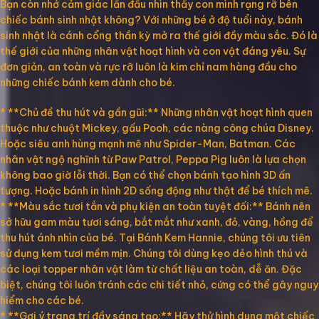
Bạn còn nhớ cảm giác lần đầu nhìn thấy con mình rạng rỡ bên
chiếc bánh sinh nhật không? Với những bé ở độ tuổi này, bánh
sinh nhật là cánh cổng thần kỳ mở ra thế giới đầy màu sắc. Đó là
thế giới của những nhân vật hoạt hình và con vật đáng yêu. Sự
đơn giản, an toàn và rực rỡ luôn là kim chỉ nam hàng đầu cho
những chiếc bánh kem dành cho bé.
* **Chủ đề thu hút và gần gũi:** Những nhân vật hoạt hình quen
thuộc như chuột Mickey, gấu Pooh, các nàng công chúa Disney.
Hoặc siêu anh hùng mạnh mẽ như Spider-Man, Batman. Các
nhân vật ngộ nghĩnh từ Paw Patrol, Peppa Pig luôn là lựa chọn
không bao giờ lỗi thời. Bạn có thể chọn bánh tạo hình 3D ấn
tượng. Hoặc bánh in hình 2D sống động như thật để bé thích mê.
* **Màu sắc tươi tắn và phụ kiện an toàn tuyệt đối:** Bánh nên
sở hữu gam màu tươi sáng, bắt mắt như xanh, đỏ, vàng, hồng để
thu hút ánh nhìn của bé. Tại Bánh Kem Hannie, chúng tôi ưu tiên
sử dụng kem tươi mềm mịn. Chúng tôi dùng kẹo dẻo hình thú và
các loại topper nhân vật làm từ chất liệu an toàn, dễ ăn. Đặc
biệt, chúng tôi luôn tránh các chi tiết nhỏ, cứng có thể gây nguy
hiểm cho các bé.
* **Gợi ý trang trí đầy sáng tạo:** Hãy thử hình dung một chiếc