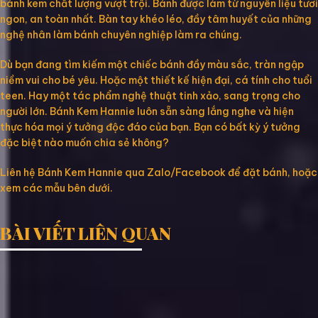
bánh kem chất lượng vượt trội. Bánh được làm từ nguyên liệu tươi
ngon, an toàn nhất. Bàn tay khéo léo, đầy tâm huyết của những
nghệ nhân làm bánh chuyên nghiệp làm ra chúng.
Dù bạn đang tìm kiếm một chiếc bánh đầy màu sắc, tràn ngập
niềm vui cho bé yêu. Hoặc một thiết kế hiện đại, cá tính cho tuổi
teen. Hay một tác phẩm nghệ thuật tinh xảo, sang trọng cho
người lớn. Bánh Kem Hannie luôn sẵn sàng lắng nghe và hiện
thực hóa mọi ý tưởng độc đáo của bạn. Bạn có bất kỳ ý tưởng
đặc biệt nào muốn chia sẻ không?
Liên hệ Bánh Kem Hannie qua Zalo/Facebook để đặt bánh, hoặc
xem các mẫu bên dưới.
BÀI VIẾT LIÊN QUAN