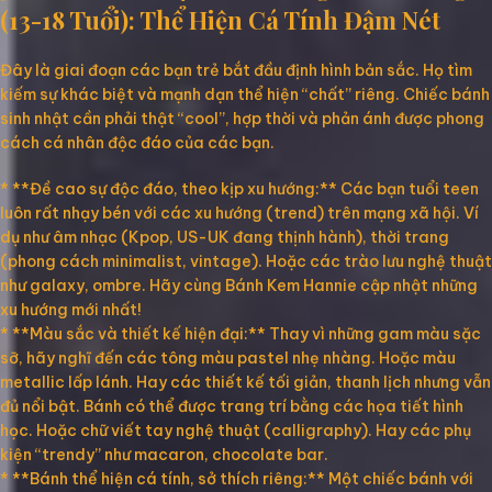
(13-18 Tuổi): Thể Hiện Cá Tính Đậm Nét
Đây là giai đoạn các bạn trẻ bắt đầu định hình bản sắc. Họ tìm
kiếm sự khác biệt và mạnh dạn thể hiện “chất” riêng. Chiếc bánh
sinh nhật cần phải thật “cool”, hợp thời và phản ánh được phong
cách cá nhân độc đáo của các bạn.
* **Đề cao sự độc đáo, theo kịp xu hướng:** Các bạn tuổi teen
luôn rất nhạy bén với các xu hướng (trend) trên mạng xã hội. Ví
dụ như âm nhạc (Kpop, US-UK đang thịnh hành), thời trang
(phong cách minimalist, vintage). Hoặc các trào lưu nghệ thuật
như galaxy, ombre. Hãy cùng Bánh Kem Hannie cập nhật những
xu hướng mới nhất!
* **Màu sắc và thiết kế hiện đại:** Thay vì những gam màu sặc
sỡ, hãy nghĩ đến các tông màu pastel nhẹ nhàng. Hoặc màu
metallic lấp lánh. Hay các thiết kế tối giản, thanh lịch nhưng vẫn
đủ nổi bật. Bánh có thể được trang trí bằng các họa tiết hình
học. Hoặc chữ viết tay nghệ thuật (calligraphy). Hay các phụ
kiện “trendy” như macaron, chocolate bar.
* **Bánh thể hiện cá tính, sở thích riêng:** Một chiếc bánh với