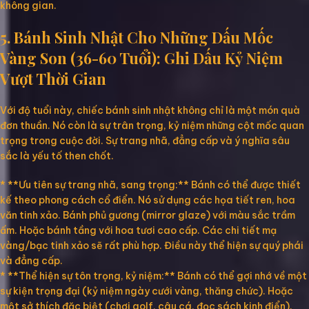
không gian.
5. Bánh Sinh Nhật Cho Những Dấu Mốc
Vàng Son (36-60 Tuổi): Ghi Dấu Kỷ Niệm
Vượt Thời Gian
Với độ tuổi này, chiếc bánh sinh nhật không chỉ là một món quà
đơn thuần. Nó còn là sự trân trọng, kỷ niệm những cột mốc quan
trọng trong cuộc đời. Sự trang nhã, đẳng cấp và ý nghĩa sâu
sắc là yếu tố then chốt.
* **Ưu tiên sự trang nhã, sang trọng:** Bánh có thể được thiết
kế theo phong cách cổ điển. Nó sử dụng các họa tiết ren, hoa
văn tinh xảo. Bánh phủ gương (mirror glaze) với màu sắc trầm
ấm. Hoặc bánh tầng với hoa tươi cao cấp. Các chi tiết mạ
vàng/bạc tinh xảo sẽ rất phù hợp. Điều này thể hiện sự quý phái
và đẳng cấp.
* **Thể hiện sự tôn trọng, kỷ niệm:** Bánh có thể gợi nhớ về một
sự kiện trọng đại (kỷ niệm ngày cưới vàng, thăng chức). Hoặc
một sở thích đặc biệt (chơi golf, câu cá, đọc sách kinh điển).