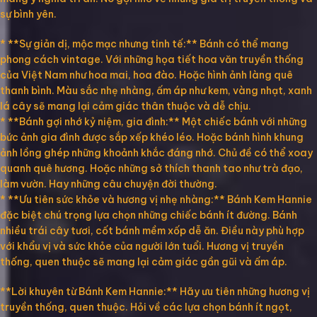
sự bình yên.
* **Sự giản dị, mộc mạc nhưng tinh tế:** Bánh có thể mang
phong cách vintage. Với những họa tiết hoa văn truyền thống
của Việt Nam như hoa mai, hoa đào. Hoặc hình ảnh làng quê
thanh bình. Màu sắc nhẹ nhàng, ấm áp như kem, vàng nhạt, xanh
lá cây sẽ mang lại cảm giác thân thuộc và dễ chịu.
* **Bánh gợi nhớ kỷ niệm, gia đình:** Một chiếc bánh với những
bức ảnh gia đình được sắp xếp khéo léo. Hoặc bánh hình khung
ảnh lồng ghép những khoảnh khắc đáng nhớ. Chủ đề có thể xoay
quanh quê hương. Hoặc những sở thích thanh tao như trà đạo,
làm vườn. Hay những câu chuyện đời thường.
* **Ưu tiên sức khỏe và hương vị nhẹ nhàng:** Bánh Kem Hannie
đặc biệt chú trọng lựa chọn những chiếc bánh ít đường. Bánh
nhiều trái cây tươi, cốt bánh mềm xốp dễ ăn. Điều này phù hợp
với khẩu vị và sức khỏe của người lớn tuổi. Hương vị truyền
thống, quen thuộc sẽ mang lại cảm giác gần gũi và ấm áp.
**Lời khuyên từ Bánh Kem Hannie:** Hãy ưu tiên những hương vị
truyền thống, quen thuộc. Hỏi về các lựa chọn bánh ít ngọt,