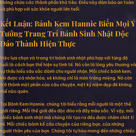
không chứa các thành phần khó tiêu. Điều này đảm bảo an toàn
và phù hợp với sức khỏe người lớn tuổi.
Kết Luận: Bánh Kem Hannie Biến Mọi Ý
Tưởng Trang Trí Bánh Sinh Nhật Độc
Đáo Thành Hiện Thực
Việc lựa chọn và trang trí bánh sinh nhật phù hợp với từng độ
tuổi là cách bạn thể hiện sự tinh tế. Nó còn là lòng yêu thương và
sự thấu hiểu sâu sắc dành cho người nhận. Mỗi chiếc bánh kem,
khi được cá nhân hóa, sẽ không chỉ là món tráng miệng. Nó còn
trở thành một phần của câu chuyện, một kỷ niệm đẹp đẽ không
thể nào quên.
Tại Bánh Kem Hannie, chúng tôi hiểu rằng mỗi người là một thế
giới riêng. Mỗi thế giới đều độc đáo và đầy màu sắc. Vì vậy, mỗi
chiếc bánh sinh nhật mà chúng tôi tạo ra đều được chăm chút tỉ
mỉ. Mỗi chiếc bánh kể câu chuyện của riêng bạn, của những
người thân yêu của bạn. Chúng tôi tự hào mang đến những chiếc