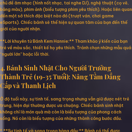
chủ đề âm nhạc (hình nốt nhạc, tai nghe DJ), nghệ thuật (cọ vẽ,
bảng màu), phim ảnh (biểu tượng phim yêu thích). Hoặc liên quan
đến một sở thích đặc biệt nào đó (trượt ván, chơi game
eSports). Chiếc bánh sẽ thể hiện sự quan tâm của bạn đến thế
giới của người nhận.
**Lời khuyên từ Bánh Kem Hannie:** Tham khảo ý kiến của bạn
trẻ về màu sắc, thiết kế họ yêu thích. Tránh chọn những mẫu quá
“người lớn” hoặc lỗi thời.
4. Bánh Sinh Nhật Cho Người Trưởng
Thành Trẻ (19-35 Tuổi): Nâng Tầm Đẳng
Cấp và Thanh Lịch
Ở độ tuổi này, sự tinh tế, sang trọng nhưng vẫn giữ được nét trẻ
trung, hiện đại thường được ưa chuộng. Chiếc bánh sinh nhật
không chỉ là món quà mà còn là biểu tượng của phong cách
sống. Nó còn là biểu tượng của những thành công bước đầu.
* **Sự tinh tế và sang trọng hàng đầu:** Bánh có thể được