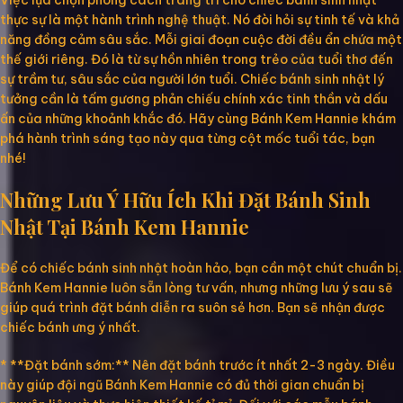
Việc lựa chọn phong cách trang trí cho chiếc bánh sinh nhật
thực sự là một hành trình nghệ thuật. Nó đòi hỏi sự tinh tế và khả
năng đồng cảm sâu sắc. Mỗi giai đoạn cuộc đời đều ẩn chứa một
thế giới riêng. Đó là từ sự hồn nhiên trong trẻo của tuổi thơ đến
sự trầm tư, sâu sắc của người lớn tuổi. Chiếc bánh sinh nhật lý
tưởng cần là tấm gương phản chiếu chính xác tinh thần và dấu
ấn của những khoảnh khắc đó. Hãy cùng Bánh Kem Hannie khám
phá hành trình sáng tạo này qua từng cột mốc tuổi tác, bạn
nhé!
Những Lưu Ý Hữu Ích Khi Đặt Bánh Sinh
Nhật Tại Bánh Kem Hannie
Để có chiếc bánh sinh nhật hoàn hảo, bạn cần một chút chuẩn bị.
Bánh Kem Hannie luôn sẵn lòng tư vấn, nhưng những lưu ý sau sẽ
giúp quá trình đặt bánh diễn ra suôn sẻ hơn. Bạn sẽ nhận được
chiếc bánh ưng ý nhất.
* **Đặt bánh sớm:** Nên đặt bánh trước ít nhất 2-3 ngày. Điều
này giúp đội ngũ Bánh Kem Hannie có đủ thời gian chuẩn bị