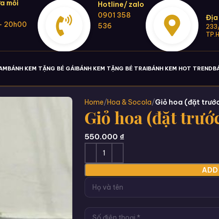
a mỗi
Hotline/ zalo
0901 358
Địa
- 20h00
536
233/
TP.
NAM
BÁNH KEM TẶNG BÉ GÁI
BÁNH KEM TẶNG BÉ TRAI
BÁNH KEM HOT TREND
B
Home
Hoa & Socola
Giỏ hoa (đặt trướ
Giỏ hoa (đặt trướ
550.000
₫
ADD