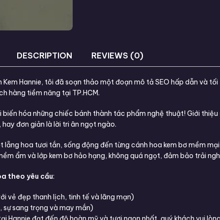
DESCRIPTION
REVIEWS (0)
ánh Kem Hannie, tôi đã soạn thảo một đoạn mô tả SEO hấp dẫn và tối
ách hàng tiềm năng tại TP.HCM.
i biến hóa những chiếc bánh thành tác phẩm nghệ thuật! Giới thiệ
ay đơn giản là lời tri ân ngọt ngào.
ột lẵng hoa tươi tắn, sống động đến từng cánh hoa kem bơ mềm mại
 mềm ẩm và lớp kem bơ hảo hạng, không quá ngọt, đảm bảo trải nghi
oa theo yêu cầu
:
ới vẻ đẹp thanh lịch, tinh tế và lãng mạn)
, sự sang trọng và may mắn)
ại Hannie đạt đến độ hoàn mỹ và tươi ngon nhất, quý khách vui lòn