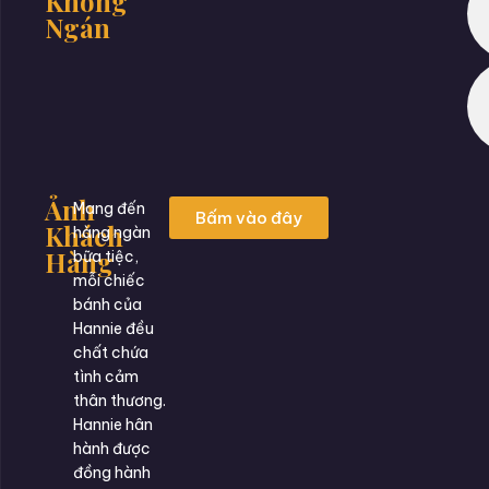
Không
Ngán
Ảnh
Mang đến
Bấm vào đây
Khách
hàng ngàn
Hàng
bữa tiệc,
mỗi chiếc
bánh của
Hannie đều
chất chứa
tình cảm
thân thương.
Hannie hân
hành được
đồng hành