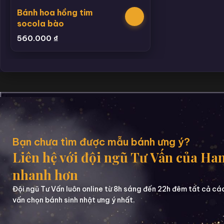
Bánh hoa hồng tim
socola bào
560.000
₫
Bạn chưa tìm được mẫu bánh ưng ý?
Liên hệ với đội ngũ Tư Vấn của Ha
nhanh hơn
Đội ngũ Tư Vấn luôn online từ 8h sáng đến 22h đêm tất cả cá
vấn chọn bánh sinh nhật ưng ý nhất.