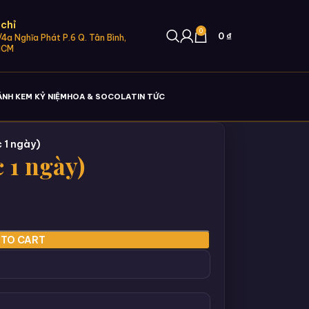
 chỉ
0
0
₫
4a Nghĩa Phát P.6 Q. Tân Bình,
HCM
ÁNH KEM KỶ NIỆM
HOA & SOCOLA
TIN TỨC
c 1 ngày)
c 1 ngày)
 TO CART