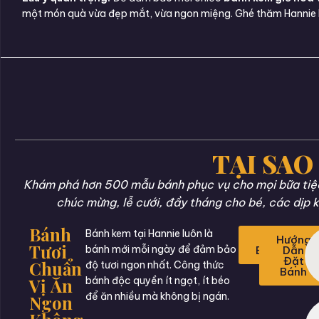
một món quà vừa đẹp mắt, vừa ngon miệng. Ghé thăm Hannie 
TẠI SAO
Khám phá hơn 500 mẫu bánh phục vụ cho mọi bữa tiệc 
chúc mừng, lễ cưới, đầy tháng cho bé, các dịp k
Bánh
Bánh kem tại Hannie luôn là
Đặt
Hướng
Tươi
bánh mới mỗi ngày để đảm bảo
Bánh
Dẫn
Đặt
Chuẩn
độ tươi ngon nhất. Công thức
Bánh
Vị Ăn
bánh độc quyền ít ngọt, ít béo
để ăn nhiều mà không bị ngán.
Ngon