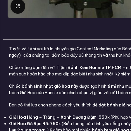
Click to enlarge
Tuyệt vời! Với vai trò là chuyên gia Content Marketing của B
ngày)” của chúng ta, đảm bảo đầy đủ thông tin và thu hút kh
Chào mừng bạn đến với
Tiệm Bánh Kem Hannie TP.HCM
– nơ
món quà hoàn hảo cho mọi dịp đặc biệt như sinh nhật, kỷ niệm, h
Chiếc
bánh sinh nhật giỏ hoa
này được tạo hình tỉ mỉ như m
bánh Giỏ Hoa của Hannie còn chinh phục vị giác với cốt bánh
Bạn có thể lựa chọn phong cách yêu thích để
đặt bánh giỏ h
Giỏ Hoa Hồng – Trắng – Xanh Dương Đậm: 550k
(Phù hợp v
Giỏ Hoa Đỏ Rực Rỡ: 750k
(Biểu tượng của tình yêu nồng cháy
Lưu ý quan trọng:
Để đảm bảo mỗi chiếc
bánh kem giỏ hoa
t