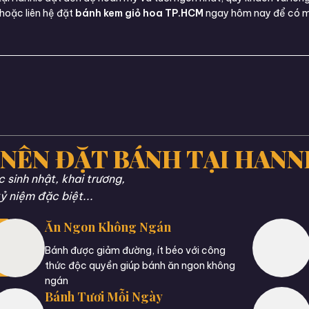
hoặc liên hệ đặt
bánh kem giỏ hoa TP.HCM
ngay hôm nay để có m
 NÊN ĐẶT BÁNH TẠI HANN
sinh nhật, khai trương,
ỷ niệm đặc biệt...
Ăn Ngon Không Ngán
Bánh được giảm đường, ít béo với công
thức độc quyền giúp bánh ăn ngon không
ngán
Bánh Tươi Mỗi Ngày