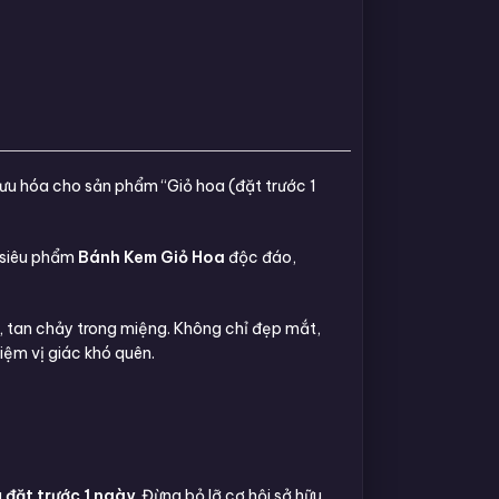
 ưu hóa cho sản phẩm “Giỏ hoa (đặt trước 1
u siêu phẩm
Bánh Kem Giỏ Hoa
độc đáo,
, tan chảy trong miệng. Không chỉ đẹp mắt,
ệm vị giác khó quên.
g
đặt trước 1 ngày
. Đừng bỏ lỡ cơ hội sở hữu