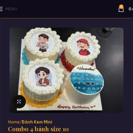
0
MENU
0
Click to enlarge
Home
Bánh Kem Mini
Combo 4 bánh size 10