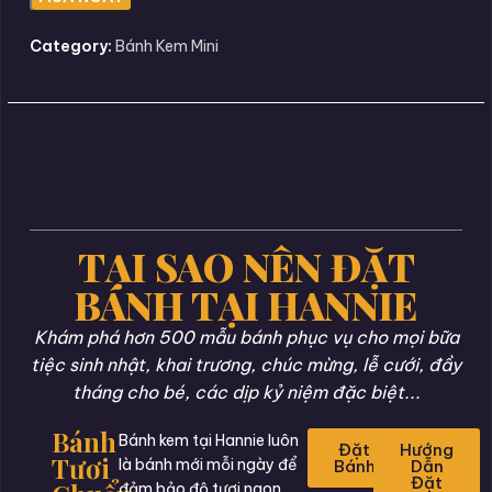
Category:
Bánh Kem Mini
TẠI SAO NÊN ĐẶT
BÁNH TẠI HANNIE
Khám phá hơn 500 mẫu bánh phục vụ cho mọi bữa
tiệc sinh nhật, khai trương, chúc mừng, lễ cưới, đầy
tháng cho bé, các dịp kỷ niệm đặc biệt...
Bánh
Bánh kem tại Hannie luôn
Đặt
Hướng
Tươi
là bánh mới mỗi ngày để
Bánh
Dẫn
Đặt
đảm bảo độ tươi ngon