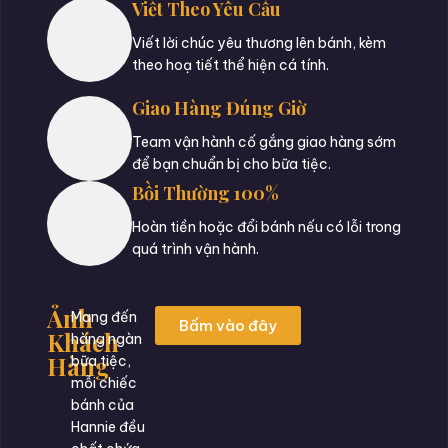
Viết Theo Yêu Cầu
Viết lời chúc yêu thương lên bánh, kèm
theo hoạ tiết thể hiện cá tính.
Giao Hàng Đúng Giờ
Team vận hành cố gắng giao hàng sớm
để bạn chuẩn bị cho bữa tiệc.
Bồi Thường 100%
Hoàn tiền hoặc đổi bánh nếu có lỗi trong
quá trình vận hành.
Ảnh
Mang đến
Bấm vào đây
Khách
hàng ngàn
Hàng
bữa tiệc,
mỗi chiếc
bánh của
Hannie đều