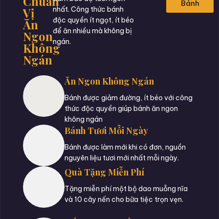
Chuẩn
Bánh
Vị
nhất. Công thức bánh
độc quyền ít ngọt, ít béo
Ăn
để ăn nhiều mà không bị
Ngon
ngán.
Không
Ngán
Ăn Ngon Không Ngán
Bánh được giảm đường, ít béo với công
thức độc quyền giúp bánh ăn ngon
không ngán
Bánh Tươi Mỗi Ngày
Bánh được làm mới khi có đơn, nguồn
nguyên liệu tươi mới nhất mỗi ngày.
Quà Tặng Miễn Phí
Tặng miễn phí một bộ dao muỗng nĩa
và 10 cây nến cho bữa tiệc trọn vẹn.