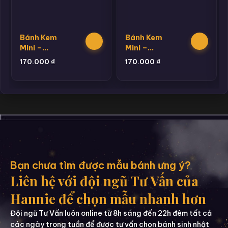
Bánh Kem
Bánh Kem
Mini –
Mini –
Bento 12
Bento 18
170.000
₫
170.000
₫
Bạn chưa tìm được mẫu bánh ưng ý?
Liên hệ với đội ngũ Tư Vấn của
Hannie để chọn mẫu nhanh hơn
Đội ngũ Tư Vấn luôn online từ 8h sáng đến 22h đêm tất cả
các ngày trong tuần để được tư vấn chọn bánh sinh nhật