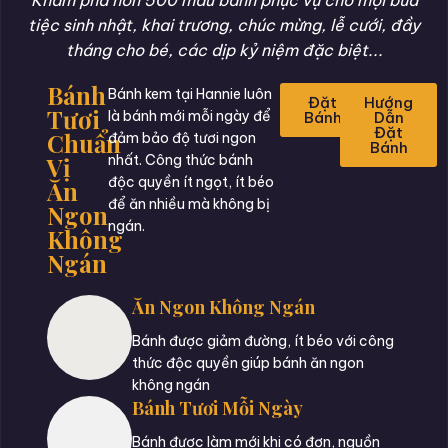
Khám phá hơn 500 mẫu bánh phục vụ cho mọi bữa
tiệc sinh nhật, khai trương, chúc mừng, lễ cưới, đầy
tháng cho bé, các dịp kỷ niệm đặc biệt...
Bánh
Bánh kem tại Hannie luôn
Đặt
Hướng
Tươi
là bánh mới mỗi ngày để
Bánh
Dẫn
Đặt
Chuẩn
đảm bảo độ tươi ngon
Bánh
Vị
nhất. Công thức bánh
độc quyền ít ngọt, ít béo
Ăn
để ăn nhiều mà không bị
Ngon
ngán.
Không
Ngán
Ăn Ngon Không Ngán
Bánh được giảm đường, ít béo với công
thức độc quyền giúp bánh ăn ngon
không ngán
Bánh Tươi Mỗi Ngày
Bánh được làm mới khi có đơn, nguồn