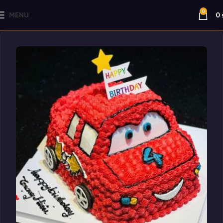
0
MENU
0