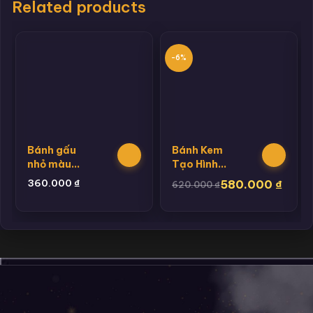
Related products
-6%
Bánh gấu
Bánh Kem
nhỏ màu
Tạo Hình
vàng
Cầu Cho
360.000
₫
580.000
₫
620.000
₫
Bé Trai