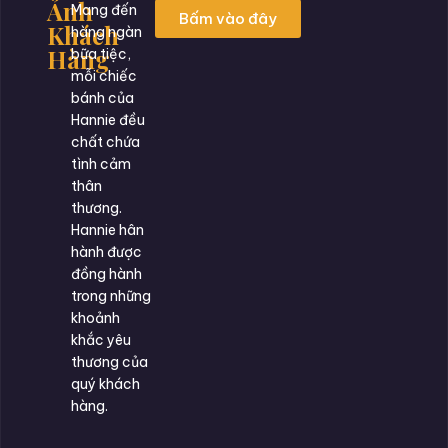
Ảnh
Mang đến
Bấm vào đây
Khách
hàng ngàn
Hàng
bữa tiệc,
mỗi chiếc
bánh của
Hannie đều
chất chứa
tình cảm
thân
thương.
Hannie hân
hành được
đồng hành
trong những
khoảnh
khắc yêu
thương của
quý khách
hàng.