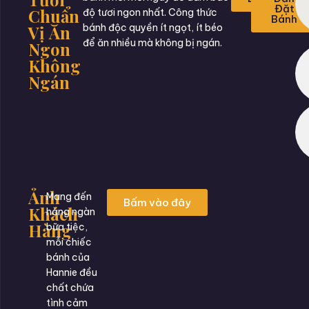
Đặt
Chuẩn
độ tươi ngon nhất. Công thức
Bánh
Vị Ăn
bánh độc quyền ít ngọt, ít béo
để ăn nhiều mà không bị ngán.
Ngon
Không
Ngán
Ảnh
Mang đến
Bấm vào đây
Khách
hàng ngàn
Hàng
bữa tiệc,
mỗi chiếc
bánh của
Hannie đều
chất chứa
tình cảm