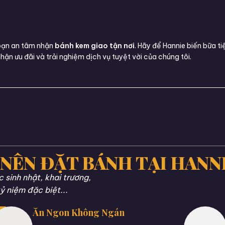
 bạn an tâm nhận
bánh kem giao tận nơi
. Hãy để Hannie biến bữa ti
n ưu đãi và trải nghiệm dịch vụ tuyệt vời của chúng tôi.
 NÊN ĐẶT BÁNH TẠI HANN
sinh nhật, khai trương,
ỷ niệm đặc biệt...
Ăn Ngon Không Ngán