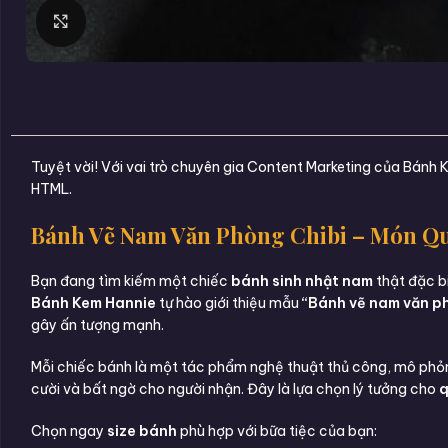
Click to enlarge
Tuyệt vời! Với vai trò chuyên gia Content Marketing của Bánh
HTML.
Bánh Vẽ Nam Văn Phòng Chibi – Món Qu
Bạn đang tìm kiếm một chiếc
bánh sinh nhật nam
thật đặc bi
Bánh Kem Hannie
tự hào giới thiệu mẫu
“Bánh vẽ nam văn p
gây ấn tượng mạnh.
Mỗi chiếc bánh là một tác phẩm nghệ thuật thủ công, mô phỏn
cười và bất ngờ cho người nhận. Đây là lựa chọn lý tưởng cho
q
Chọn ngay
size bánh
phù hợp với bữa tiệc của bạn: