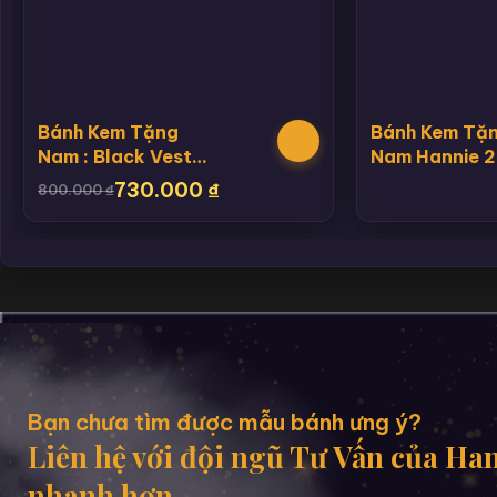
Bánh Kem Tặng
Bánh Kem Tặ
Nam : Black Vest
Nam Hannie 2
Luxury
730.000
₫
800.000
₫
Bạn chưa tìm được mẫu bánh ưng ý?
Liên hệ với đội ngũ Tư Vấn của Ha
nhanh hơn