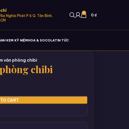
 chỉ
0
0
₫
4a Nghĩa Phát P.6 Q. Tân Bình,
HCM
ÁNH KEM KỶ NIỆM
HOA & SOCOLA
TIN TỨC
m văn phòng chibi
phòng chibi
 TO CART