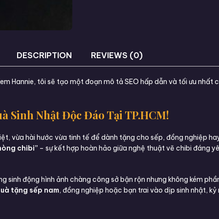
DESCRIPTION
REVIEWS (0)
 Kem Hannie, tôi sẽ tạo một đoạn mô tả SEO hấp dẫn và tối ưu nhất
à Sinh Nhật Độc Đáo Tại TP.HCM!
ệt, vừa hài hước vừa tinh tế để dành tặng cho sếp, đồng nghiệp ha
hòng chibi”
– sự kết hợp hoàn hảo giữa nghệ thuật vẽ chibi đáng y
g sinh động hình ảnh chàng công sở bận rộn nhưng không kém phần
uà tặng sếp nam
, đồng nghiệp hoặc bạn trai vào dịp sinh nhật, kỷ