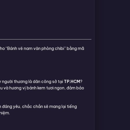
 cho “Bánh vẽ nam văn phòng chibi” bằng mã
y người thương là dân công sở tại
TP.HCM
?
êu và hương vị bánh kem tươi ngon, đảm bảo
 đáng yêu, chắc chắn sẽ mang lại tiếng
 niệm.