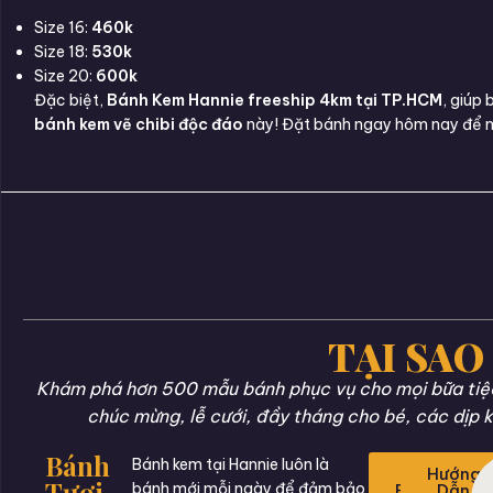
Size 16:
460k
Size 18:
530k
Size 20:
600k
Đặc biệt,
Bánh Kem Hannie freeship 4km tại TP.HCM
, giúp
bánh kem vẽ chibi độc đáo
này! Đặt bánh ngay hôm nay để nhậ
TẠI SAO
Khám phá hơn 500 mẫu bánh phục vụ cho mọi bữa tiệc 
chúc mừng, lễ cưới, đầy tháng cho bé, các dịp k
Bánh
Bánh kem tại Hannie luôn là
Đặt
Hướng
Tươi
bánh mới mỗi ngày để đảm bảo
Bánh
Dẫn