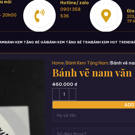
a mỗi
Hotline/ zalo
0901 358
Địa
- 20h00
536
233/
TP.
NAM
BÁNH KEM TẶNG BÉ GÁI
BÁNH KEM TẶNG BÉ TRAI
BÁNH KEM HOT TREND
B
Home
Bánh Kem Tặng Nam
Bánh vẽ na
Bánh vẽ nam văn 
460.000
₫
ADD