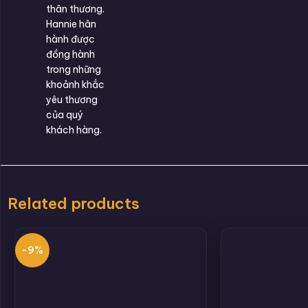
thân thương.
Hannie hân
hành được
đồng hành
trong những
khoảnh khắc
yêu thương
của quý
khách hàng.
Related products
-9%