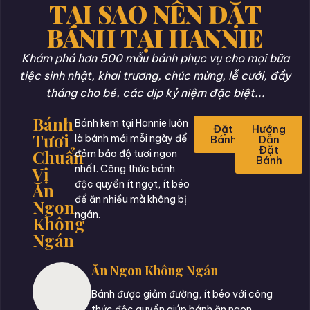
TẠI SAO NÊN ĐẶT
BÁNH TẠI HANNIE
Khám phá hơn 500 mẫu bánh phục vụ cho mọi bữa
tiệc sinh nhật, khai trương, chúc mừng, lễ cưới, đầy
tháng cho bé, các dịp kỷ niệm đặc biệt...
Bánh
Bánh kem tại Hannie luôn
Đặt
Hướng
Tươi
là bánh mới mỗi ngày để
Bánh
Dẫn
Đặt
Chuẩn
đảm bảo độ tươi ngon
Bánh
Vị
nhất. Công thức bánh
độc quyền ít ngọt, ít béo
Ăn
để ăn nhiều mà không bị
Ngon
ngán.
Không
Ngán
Ăn Ngon Không Ngán
Bánh được giảm đường, ít béo với công
thức độc quyền giúp bánh ăn ngon