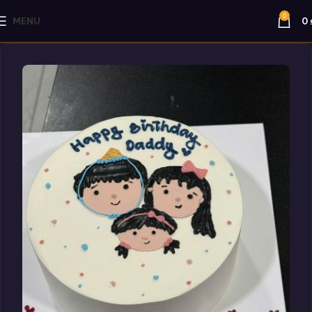
0
MENU
0