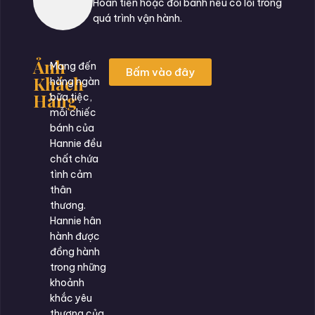
Hoàn tiền hoặc đổi bánh nếu có lỗi trong
quá trình vận hành.
Ảnh
Mang đến
Bấm vào đây
Khách
hàng ngàn
Hàng
bữa tiệc,
mỗi chiếc
bánh của
Hannie đều
chất chứa
tình cảm
thân
thương.
Hannie hân
hành được
đồng hành
trong những
khoảnh
khắc yêu
thương của