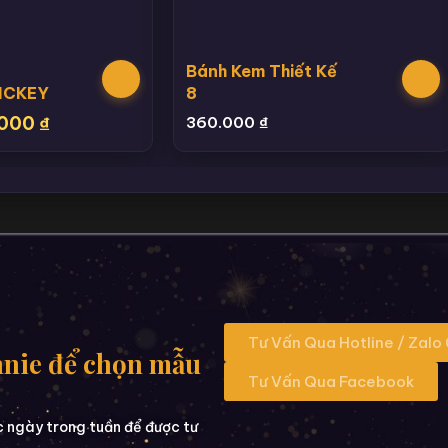
Bánh Kem Thiết Kế
MICKEY
8
.000
₫
360.000
₫
Tư Vấn Qua Hotline / Zalo
nnie để chọn mẫu
Tư Vấn Qua Facebook
c ngày trong tuần để được tư