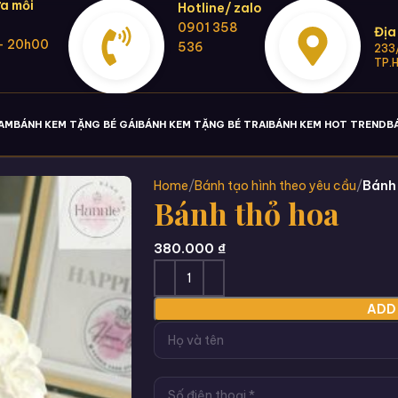
a mỗi
Hotline/ zalo
0901 358
Địa
- 20h00
536
233/
TP.
NAM
BÁNH KEM TẶNG BÉ GÁI
BÁNH KEM TẶNG BÉ TRAI
BÁNH KEM HOT TREND
B
Home
Bánh tạo hình theo yêu cầu
Bánh
Bánh thỏ hoa
380.000
₫
ADD