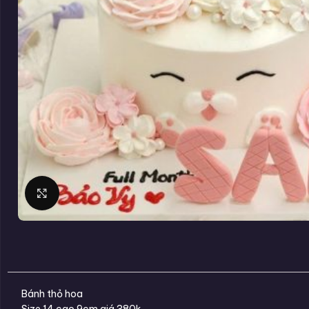
Click to enlarge
Bánh thỏ hoa
Size 14 cao 9cm giá 380k