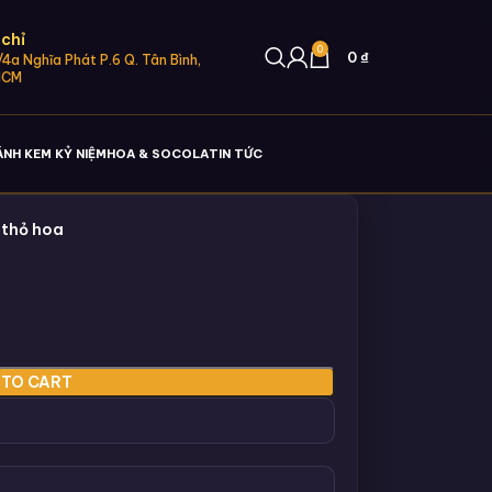
 chỉ
0
0
₫
4a Nghĩa Phát P.6 Q. Tân Bình,
HCM
ÁNH KEM KỶ NIỆM
HOA & SOCOLA
TIN TỨC
 thỏ hoa
 TO CART