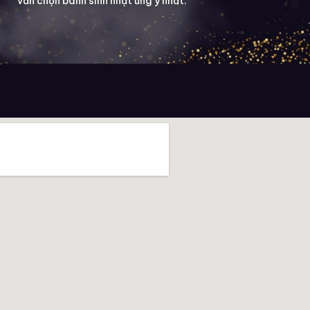
vấn chọn bánh sinh nhật ưng ý nhất.