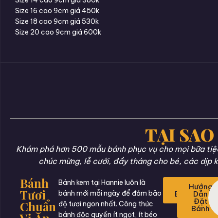
Size 16 cao 9cm giá 450k
Size 18 cao 9cm giá 530k
Size 20 cao 9cm giá 600k
TẠI SAO
Khám phá hơn 500 mẫu bánh phục vụ cho mọi bữa tiệc 
chúc mừng, lễ cưới, đầy tháng cho bé, các dịp k
Bánh
Bánh kem tại Hannie luôn là
Đặt
Hướng
Tươi
bánh mới mỗi ngày để đảm bảo
Bánh
Dẫn
Đặt
Chuẩn
độ tươi ngon nhất. Công thức
Bánh
Vị Ăn
bánh độc quyền ít ngọt, ít béo