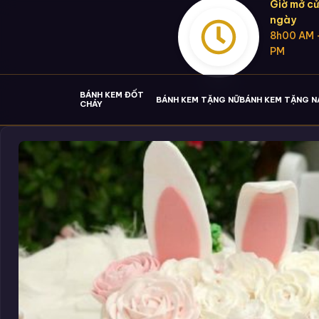
Giờ mở cử
ngày
8h00 AM 
PM
BÁNH KEM ĐỐT
BÁNH KEM TẶNG NỮ
BÁNH KEM TẶNG 
CHÁY