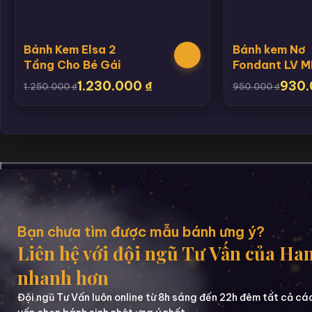
Bánh Kem Elsa 2
Bánh kem Nơ
Tầng Cho Bé Gái
Fondant LV 
1.230.000
₫
930
1.250.000
₫
950.000
₫
Bạn chưa tìm được mẫu bánh ưng ý?
Liên hệ với đội ngũ Tư Vấn của Ha
nhanh hơn
Đội ngũ Tư Vấn luôn online từ 8h sáng đến 22h đêm tất cả cá