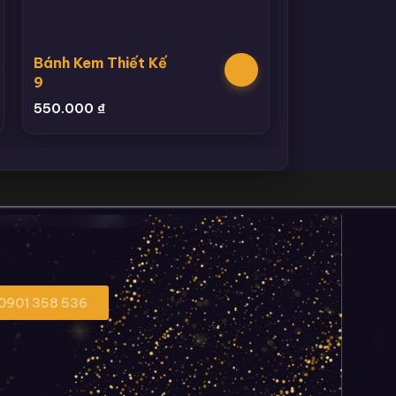
Bánh Kem Thiết Kế
9
550.000
₫
 0901 358 536