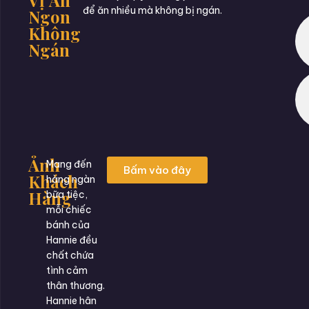
để ăn nhiều mà không bị ngán.
Ngon
Không
Ngán
Ảnh
Mang đến
Bấm vào đây
Khách
hàng ngàn
Hàng
bữa tiệc,
mỗi chiếc
bánh của
Hannie đều
chất chứa
tình cảm
thân thương.
Hannie hân