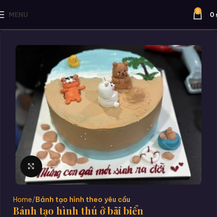
0
MENU
0
Click to enlarge
Home
Bánh tạo hình theo yêu cầu
Bánh tạo hình thú ở bãi biển