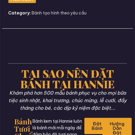
Category:
Bánh tạo hình theo yêu cầu
TẠI SAO NÊN ĐẶT
BÁNH TẠI HANNIE
Khám phá hơn 500 mẫu bánh phục vụ cho mọi bữa
tiệc sinh nhật, khai trương, chúc mừng, lễ cưới, đầy
tháng cho bé, các dịp kỷ niệm đặc biệt...
Bánh
Bánh kem tại Hannie luôn
Đặt
Hướng
Tươi
là bánh mới mỗi ngày để
Bánh
Dẫn
Đặt
đảm bảo độ tươi ngon