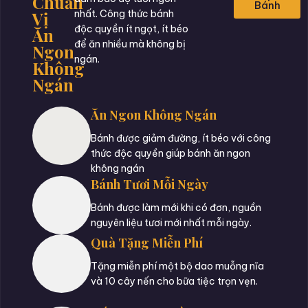
Chuẩn
Bánh
Vị
nhất. Công thức bánh
độc quyền ít ngọt, ít béo
Ăn
để ăn nhiều mà không bị
Ngon
ngán.
Không
Ngán
Ăn Ngon Không Ngán
Bánh được giảm đường, ít béo với công
thức độc quyền giúp bánh ăn ngon
không ngán
Bánh Tươi Mỗi Ngày
Bánh được làm mới khi có đơn, nguồn
nguyên liệu tươi mới nhất mỗi ngày.
Quà Tặng Miễn Phí
Tặng miễn phí một bộ dao muỗng nĩa
và 10 cây nến cho bữa tiệc trọn vẹn.