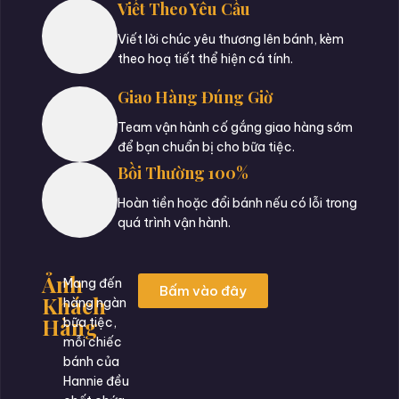
Viết Theo Yêu Cầu
Viết lời chúc yêu thương lên bánh, kèm
theo hoạ tiết thể hiện cá tính.
Giao Hàng Đúng Giờ
Team vận hành cố gắng giao hàng sớm
để bạn chuẩn bị cho bữa tiệc.
Bồi Thường 100%
Hoàn tiền hoặc đổi bánh nếu có lỗi trong
quá trình vận hành.
Ảnh
Mang đến
Bấm vào đây
Khách
hàng ngàn
Hàng
bữa tiệc,
mỗi chiếc
bánh của
Hannie đều