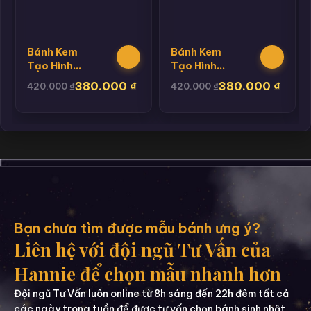
Bánh Kem
Bánh Kem
Tạo Hình
Tạo Hình
Oto
Thỏ
380.000
₫
380.000
₫
420.000
₫
420.000
₫
Bạn chưa tìm được mẫu bánh ưng ý?
Liên hệ với đội ngũ Tư Vấn của
Hannie để chọn mẫu nhanh hơn
Đội ngũ Tư Vấn luôn online từ 8h sáng đến 22h đêm tất cả
các ngày trong tuần để được tư vấn chọn bánh sinh nhật