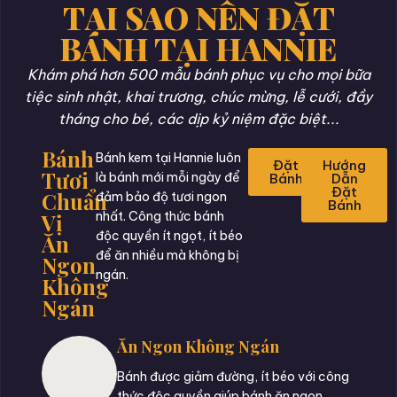
TẠI SAO NÊN ĐẶT
BÁNH TẠI HANNIE
Khám phá hơn 500 mẫu bánh phục vụ cho mọi bữa
tiệc sinh nhật, khai trương, chúc mừng, lễ cưới, đầy
tháng cho bé, các dịp kỷ niệm đặc biệt...
Bánh
Bánh kem tại Hannie luôn
Đặt
Hướng
Tươi
là bánh mới mỗi ngày để
Bánh
Dẫn
Đặt
Chuẩn
đảm bảo độ tươi ngon
Bánh
Vị
nhất. Công thức bánh
độc quyền ít ngọt, ít béo
Ăn
để ăn nhiều mà không bị
Ngon
ngán.
Không
Ngán
Ăn Ngon Không Ngán
Bánh được giảm đường, ít béo với công
thức độc quyền giúp bánh ăn ngon