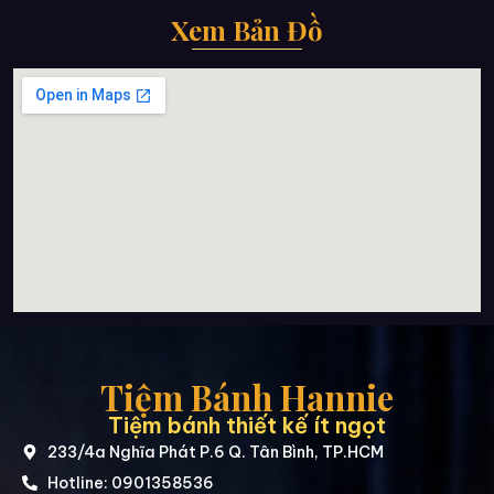
Xem Bản Đồ
Tiệm Bánh Hannie
Tiệm bánh thiết kế ít ngọt
233/4a Nghĩa Phát P.6 Q. Tân Bình, TP.HCM
Hotline: 0901358536