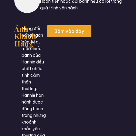
Hoàn tiền hoặc đổi bánh nếu có lỗi trong
quá trình vận hành.
Ảnh
Mang đến
Bấm vào đây
Khách
hàng ngàn
Hàng
bữa tiệc,
mỗi chiếc
bánh của
Hannie đều
chất chứa
tình cảm
thân
thương.
Hannie hân
hành được
đồng hành
trong những
khoảnh
khắc yêu
thương của