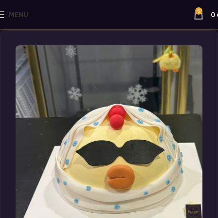
0
MENU
0