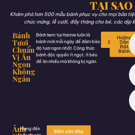
TẠI SAO
Khám phá hơn 500 mẫu bánh phục vụ cho mọi bữa tiệc 
chúc mừng, lễ cưới, đầy tháng cho bé, các dịp k
Bánh
Bánh kem tại Hannie luôn là
Đặt
Hướng
Tươi
bánh mới mỗi ngày để đảm bảo
Bánh
Dẫn
Đặt
Chuẩn
độ tươi ngon nhất. Công thức
Bánh
Vị Ăn
bánh độc quyền ít ngọt, ít béo
để ăn nhiều mà không bị ngán.
Ngon
Không
Ngán
Ảnh
Mang đến
Bấm vào đây