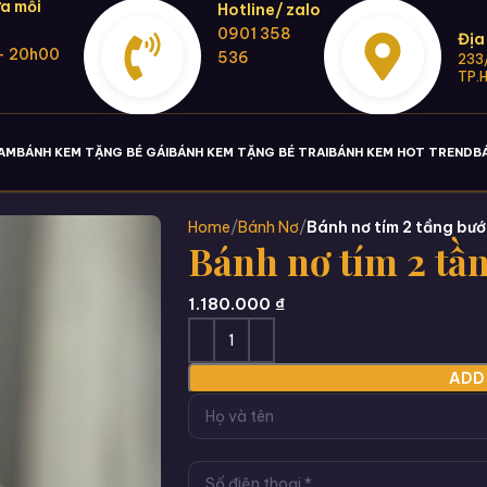
a mỗi
Hotline/ zalo
0901 358
Địa
- 20h00
536
233/
TP.
NAM
BÁNH KEM TẶNG BÉ GÁI
BÁNH KEM TẶNG BÉ TRAI
BÁNH KEM HOT TREND
B
Home
Bánh Nơ
Bánh nơ tím 2 tầng bư
Bánh nơ tím 2 t
1.180.000
₫
ADD