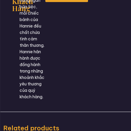
Khách
hàng ngàn
Hàng
bữa tiệc,
mỗi chiếc
bánh của
Hannie đều
chất chứa
tình cảm
thân thương.
Hannie hân
hành được
đồng hành
trong những
khoảnh khắc
yêu thương
của quý
khách hàng.
Related products