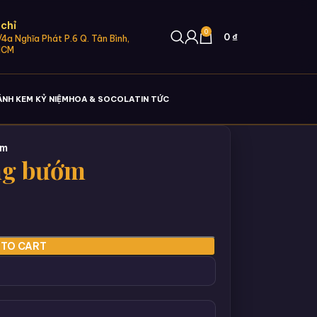
 chỉ
0
0
₫
4a Nghĩa Phát P.6 Q. Tân Bình,
HCM
ÁNH KEM KỶ NIỆM
HOA & SOCOLA
TIN TỨC
ớm
ầng bướm
 TO CART