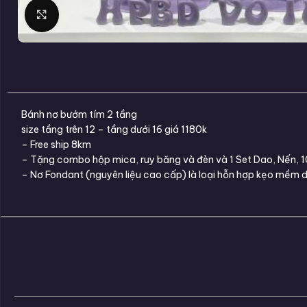
Click to enlarge
Bánh nơ bướm tím 2 tầng
size tầng trên 12 – tầng dưới 16 giá 1180k
– Free ship 8km
– Tặng combo hộp mica, ruy băng và đèn và 1 Set Dao, Nến, 
– Nơ Fondant (nguyên liệu cao cấp) là loại hỗn hợp kẹo mềm d