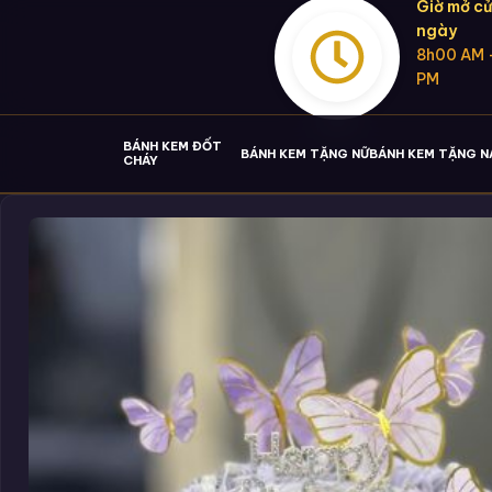
Giờ mở cử
ngày
8h00 AM 
PM
BÁNH KEM ĐỐT
BÁNH KEM TẶNG NỮ
BÁNH KEM TẶNG 
CHÁY