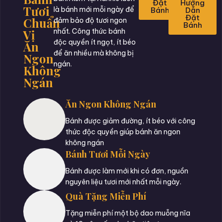
Đặt
Hướng
Tươi
là bánh mới mỗi ngày để
Bánh
Dẫn
Đặt
Chuẩn
đảm bảo độ tươi ngon
Bánh
Vị
nhất. Công thức bánh
độc quyền ít ngọt, ít béo
Ăn
để ăn nhiều mà không bị
Ngon
ngán.
Không
Ngán
Ăn Ngon Không Ngán
Bánh được giảm đường, ít béo với công
thức độc quyền giúp bánh ăn ngon
không ngán
Bánh Tươi Mỗi Ngày
Bánh được làm mới khi có đơn, nguồn
nguyên liệu tươi mới nhất mỗi ngày.
Quà Tặng Miễn Phí
Tặng miễn phí một bộ dao muỗng nĩa