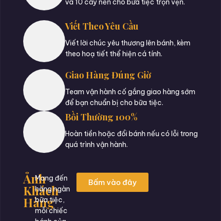
và 10 cây nến cho bữa tiệc trọn vẹn.
Viết Theo Yêu Cầu
Viết lời chúc yêu thương lên bánh, kèm
theo hoạ tiết thể hiện cá tính.
Giao Hàng Đúng Giờ
Team vận hành cố gắng giao hàng sớm
để bạn chuẩn bị cho bữa tiệc.
Bồi Thường 100%
Hoàn tiền hoặc đổi bánh nếu có lỗi trong
quá trình vận hành.
Ảnh
Mang đến
Bấm vào đây
Khách
hàng ngàn
Hàng
bữa tiệc,
mỗi chiếc