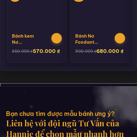
Bánh kem
Bánh Nơ
Nơ
Fondant
Fondant
Chanel
570.000
₫
680.000
₫
650.000
₫
900.000
₫
Basic
Bạn chưa tìm được mẫu bánh ưng ý?
Liên hệ với đội ngũ Tư Vấn của
Hannie để chọn mẫu nhanh hơn