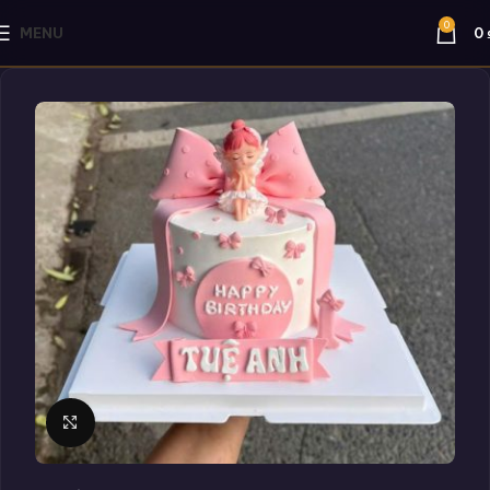
0
MENU
0
Click to enlarge