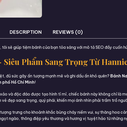
DESCRIPTION
REVIEWS (0)
e, tôi sẽ giúp tiệm bánh của bạn tỏa sáng với mô tả SEO đầy cuốn h
– Siêu Phẩm Sang Trọng Từ Hanni
ệt, đủ sức gây ấn tượng mạnh mẽ và ghi dấu ấn khó quên?
Bánh Nơ
 phố Hồ Chí Minh
!
inh xảo và độc đáo được tạo hình tỉ mỉ, chiếc bánh này không chỉ l
n vẻ đẹp sang trọng, quý phái, khiến mọi ánh nhìn phải trầm trồ ng
n tượng trưng cho khoảnh khắc bùng cháy niềm vui, sự thăng hoa cảm
ự ngọt ngào, thông điệp yêu thương và hương vị tuyệt hảo từ những n