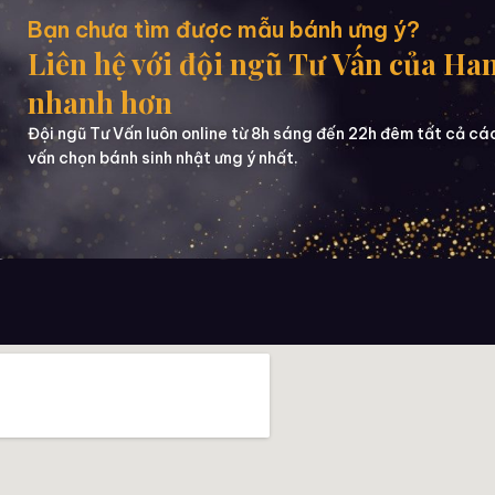
Bạn chưa tìm được mẫu bánh ưng ý?
Liên hệ với đội ngũ Tư Vấn của Ha
nhanh hơn
Đội ngũ Tư Vấn luôn online từ 8h sáng đến 22h đêm tất cả cá
vấn chọn bánh sinh nhật ưng ý nhất.