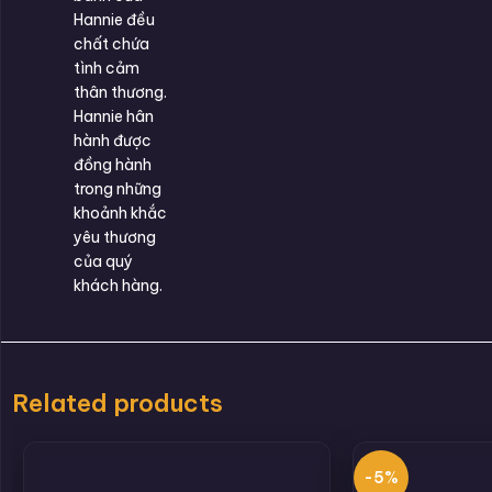
Hannie đều
chất chứa
tình cảm
thân thương.
Hannie hân
hành được
đồng hành
trong những
khoảnh khắc
yêu thương
của quý
khách hàng.
Related products
-5%