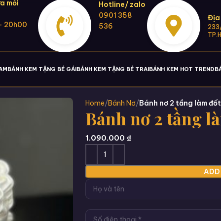
a mỗi
Hotline/ zalo
0901 358
Địa
- 20h00
536
233/
TP.
NAM
BÁNH KEM TẶNG BÉ GÁI
BÁNH KEM TẶNG BÉ TRAI
BÁNH KEM HOT TREND
B
Home
Bánh Nơ
Bánh nơ 2 tầng làm đố
Bánh nơ 2 tầng l
1.090.000
₫
ADD