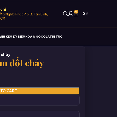
 chỉ
0
0
₫
4a Nghĩa Phát P.6 Q. Tân Bình,
HCM
ÁNH KEM KỶ NIỆM
HOA & SOCOLA
TIN TỨC
t cháy
àm đốt cháy
 TO CART