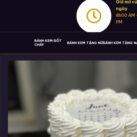
Giờ mở cử
ngày
8h00 AM 
PM
BÁNH KEM ĐỐT
BÁNH KEM TẶNG NỮ
BÁNH KEM TẶNG 
CHÁY