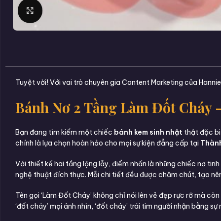
Click to enlarge
Tuyệt vời! Với vai trò chuyên gia Content Marketing của Hanni
Bánh Nơ 2 Tầng Làm Đốt Cháy 
Bạn đang tìm kiếm một chiếc
bánh kem sinh nhật
thật đặc bi
chính là lựa chọn hoàn hảo cho mọi sự kiện đẳng cấp tại
Thành
Với thiết kế hai tầng lộng lẫy, điểm nhấn là những chiếc nơ t
nghệ thuật đích thực. Mỗi chi tiết đều được chăm chút, tạo nê
Tên gọi ‘Làm Đốt Cháy’ không chỉ nói lên vẻ đẹp rực rỡ mà cò
‘đốt cháy’ mọi ánh nhìn, ‘đốt cháy’ trái tim người nhận bằng s