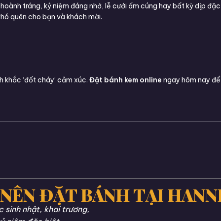
 hoành tráng, kỷ niệm đáng nhớ, lễ cưới ấm cúng hay bất kỳ dịp đặ
khó quên cho bạn và khách mời.
h khắc ‘đốt cháy’ cảm xúc.
Đặt bánh kem online
ngay hôm nay để 
 NÊN ĐẶT BÁNH TẠI HANN
sinh nhật, khai trương,