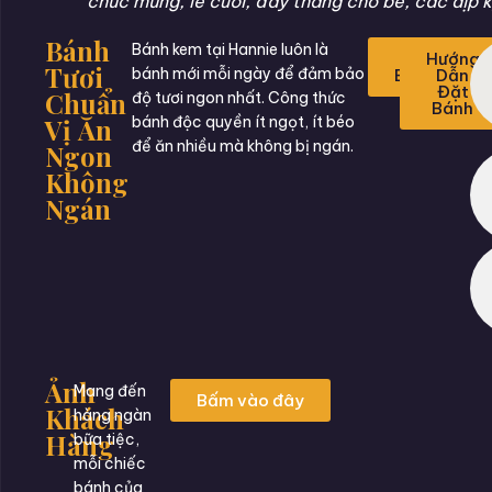
chúc mừng, lễ cưới, đầy tháng cho bé, các dịp k
Bánh
Bánh kem tại Hannie luôn là
Đặt
Hướng
Tươi
bánh mới mỗi ngày để đảm bảo
Bánh
Dẫn
Đặt
Chuẩn
độ tươi ngon nhất. Công thức
Bánh
Vị Ăn
bánh độc quyền ít ngọt, ít béo
để ăn nhiều mà không bị ngán.
Ngon
Không
Ngán
Ảnh
Mang đến
Bấm vào đây
Khách
hàng ngàn
Hàng
bữa tiệc,
mỗi chiếc
bánh của