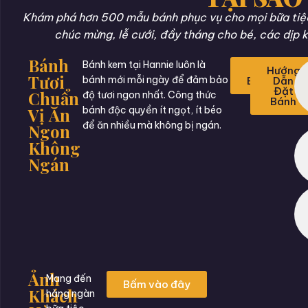
Khám phá hơn 500 mẫu bánh phục vụ cho mọi bữa tiệc 
chúc mừng, lễ cưới, đầy tháng cho bé, các dịp k
Bánh
Bánh kem tại Hannie luôn là
Đặt
Hướng
Tươi
bánh mới mỗi ngày để đảm bảo
Bánh
Dẫn
Đặt
Chuẩn
độ tươi ngon nhất. Công thức
Bánh
Vị Ăn
bánh độc quyền ít ngọt, ít béo
để ăn nhiều mà không bị ngán.
Ngon
Không
Ngán
Ảnh
Mang đến
Bấm vào đây
Khách
hàng ngàn