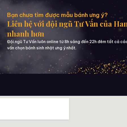
Bạn chưa tìm được mẫu bánh ưng ý?
Liên hệ với đội ngũ Tư Vấn của Ha
nhanh hơn
Đội ngũ Tư Vấn luôn online từ 8h sáng đến 22h đêm tất cả cá
vấn chọn bánh sinh nhật ưng ý nhất.