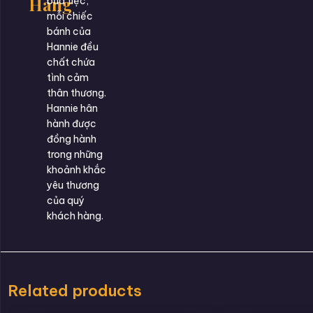
Hàng
bữa tiệc,
mỗi chiếc
bánh của
Hannie đều
chất chứa
tình cảm
thân thương.
Hannie hân
hành được
đồng hành
trong những
khoảnh khắc
yêu thương
của quý
khách hàng.
Related products