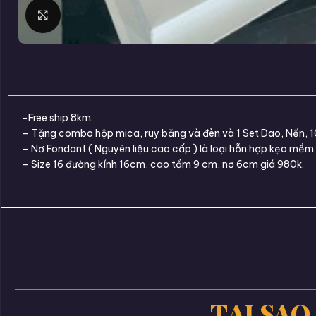
Click to enlarge
-Free ship 8km.
– Tặng combo hộp mica, ruy băng và đèn và 1 Set Dao, Nến, 1
– Nơ Fondant ( Nguyên liệu cao cấp ) là loại hỗn hợp kẹo mềm 
– Size 16 đường kính 16cm, cao tầm 9 cm, nơ 6cm giá 980k.
TẠI SAO