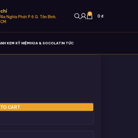
 chỉ
0
0
₫
4a Nghĩa Phát P.6 Q. Tân Bình,
HCM
ÁNH KEM KỶ NIỆM
HOA & SOCOLA
TIN TỨC
 TO CART