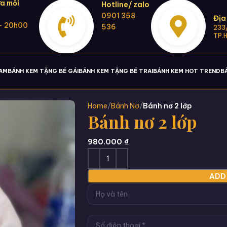
a mỗi
Hotline/ zalo
0901 358
Địa
- 20h00
536
233/
TP.
NAM
BÁNH KEM TẶNG BÉ GÁI
BÁNH KEM TẶNG BÉ TRAI
BÁNH KEM HOT TREND
B
Home
Bánh Nơ
Bánh nơ 2 lớp
Bánh nơ 2 lớp
980.000
₫
ADD