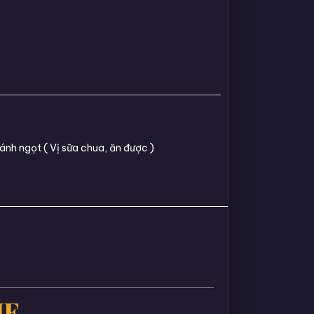
ánh ngọt ( Vị sữa chua, ăn được )
IE