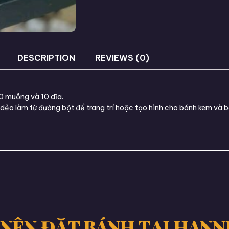
DESCRIPTION
REVIEWS (0)
0 muỗng và 10 dĩa.
dẻo làm từ đường bột để trang trí hoặc tạo hình cho bánh kem và b
 NÊN ĐẶT BÁNH TẠI HANN