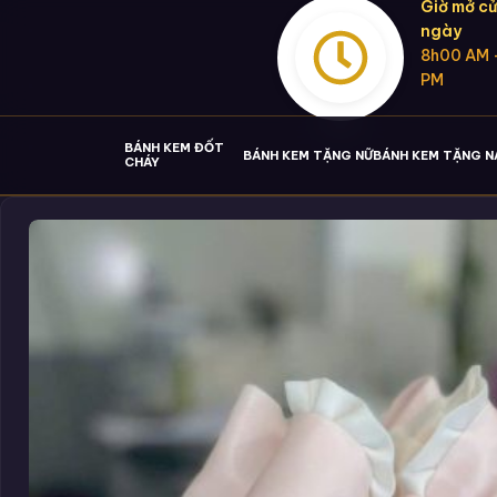
Giờ mở cử
ngày
8h00 AM 
PM
BÁNH KEM ĐỐT
BÁNH KEM TẶNG NỮ
BÁNH KEM TẶNG 
CHÁY