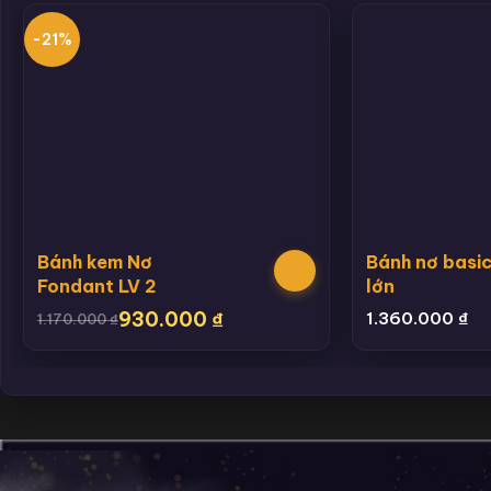
-21%
Bánh kem Nơ
Bánh nơ basic
Fondant LV 2
lớn
930.000
₫
1.360.000
₫
1.170.000
₫