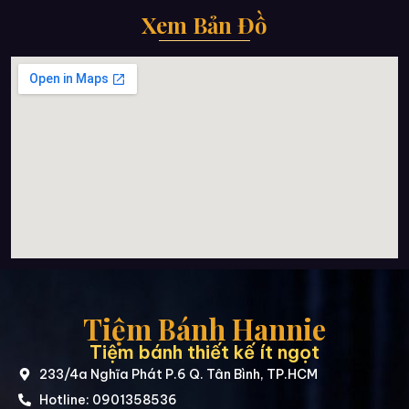
Xem Bản Đồ
Tiệm Bánh Hannie
Tiệm bánh thiết kế ít ngọt
233/4a Nghĩa Phát P.6 Q. Tân Bình, TP.HCM
Hotline: 0901358536