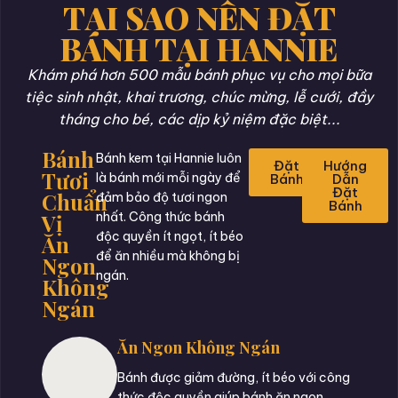
TẠI SAO NÊN ĐẶT
BÁNH TẠI HANNIE
Khám phá hơn 500 mẫu bánh phục vụ cho mọi bữa
tiệc sinh nhật, khai trương, chúc mừng, lễ cưới, đầy
tháng cho bé, các dịp kỷ niệm đặc biệt...
Bánh
Bánh kem tại Hannie luôn
Đặt
Hướng
Tươi
là bánh mới mỗi ngày để
Bánh
Dẫn
Đặt
Chuẩn
đảm bảo độ tươi ngon
Bánh
Vị
nhất. Công thức bánh
độc quyền ít ngọt, ít béo
Ăn
để ăn nhiều mà không bị
Ngon
ngán.
Không
Ngán
Ăn Ngon Không Ngán
Bánh được giảm đường, ít béo với công
thức độc quyền giúp bánh ăn ngon