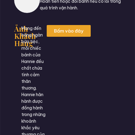
Hoàn tiền hoặc đổi bánh nếu có lỗi trong
quá trình vận hành.
Ảnh
Mang đến
Bấm vào đây
Khách
hàng ngàn
Hàng
bữa tiệc,
mỗi chiếc
bánh của
Hannie đều
chất chứa
tình cảm
thân
thương.
Hannie hân
hành được
đồng hành
trong những
khoảnh
khắc yêu
thương của