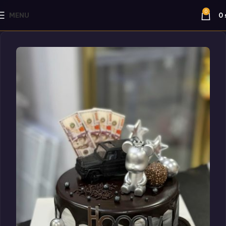
0
MENU
0