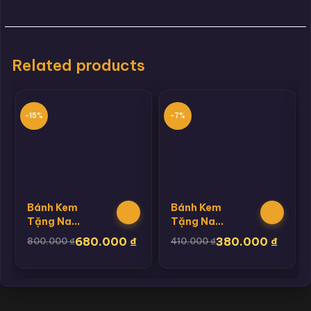
Related products
-15%
-7%
Bánh Kem
Bánh Kem
Tặng Nam
Tặng Nam
: Black
Hannie 14
680.000
₫
380.000
₫
800.000
₫
410.000
₫
Bussiness
Man