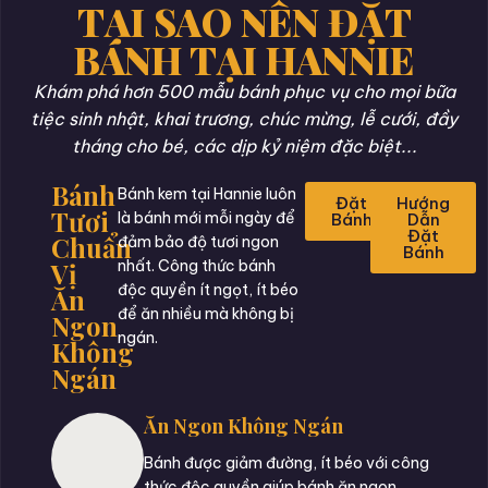
TẠI SAO NÊN ĐẶT
BÁNH TẠI HANNIE
Khám phá hơn 500 mẫu bánh phục vụ cho mọi bữa
tiệc sinh nhật, khai trương, chúc mừng, lễ cưới, đầy
tháng cho bé, các dịp kỷ niệm đặc biệt...
Bánh
Bánh kem tại Hannie luôn
Đặt
Hướng
Tươi
là bánh mới mỗi ngày để
Bánh
Dẫn
Đặt
Chuẩn
đảm bảo độ tươi ngon
Bánh
Vị
nhất. Công thức bánh
độc quyền ít ngọt, ít béo
Ăn
để ăn nhiều mà không bị
Ngon
ngán.
Không
Ngán
Ăn Ngon Không Ngán
Bánh được giảm đường, ít béo với công
thức độc quyền giúp bánh ăn ngon