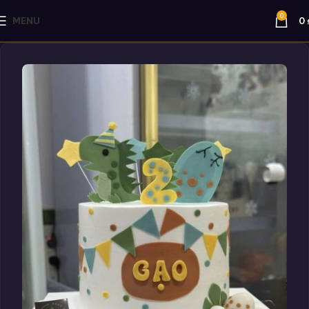
0
MENU
0