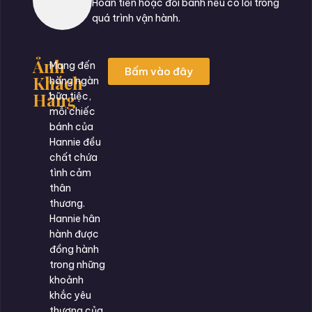
Hoàn tiền hoặc đổi bánh nếu có lỗi trong
quá trình vận hành.
Ảnh
Mang đến
Bấm vào đây
Khách
hàng ngàn
Hàng
bữa tiệc,
mỗi chiếc
bánh của
Hannie đều
chất chứa
tình cảm
thân
thương.
Hannie hân
hành được
đồng hành
trong những
khoảnh
khắc yêu
thương của