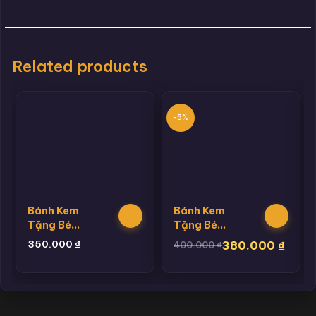
Related products
-5%
Bánh Kem
Bánh Kem
Tặng Bé
Tặng Bé
Trai
Trai
350.000
₫
380.000
₫
400.000
₫
Hannie 13
Hannie 16