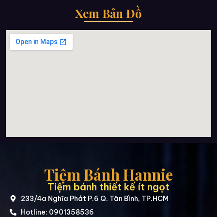
Xem Bản Đồ
Tiệm Bánh Hannie
Tiệm bánh thiết kế ít ngọt
233/4a Nghĩa Phát P.6 Q. Tân Bình, TP.HCM
Hotline: 0901358536