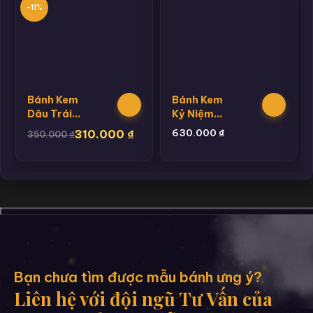
-11%
Bánh Kem
Bánh Kem
Dâu Trái
Kỷ Niệm
Cây
Trái Cây
630.000
₫
310.000
₫
350.000
₫
Bạn chưa tìm được mẫu bánh ưng ý?
Liên hệ với đội ngũ Tư Vấn của