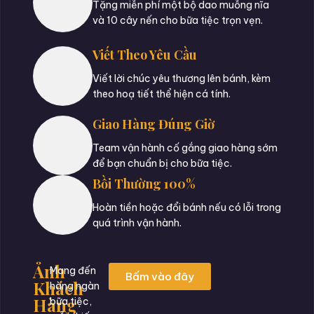
Tặng miễn phí một bộ dao muỗng nĩa
và 10 cây nến cho bữa tiệc trọn vẹn.
Viết Theo Yêu Cầu
Viết lời chúc yêu thương lên bánh, kèm
theo hoạ tiết thể hiện cá tính.
Giao Hàng Đúng Giờ
Team vận hành cố gắng giao hàng sớm
để bạn chuẩn bị cho bữa tiệc.
Bồi Thường 100%
Hoàn tiền hoặc đổi bánh nếu có lỗi trong
quá trình vận hành.
Ảnh
Mang đến
Bấm vào đây
Khách
hàng ngàn
Hàng
bữa tiệc,