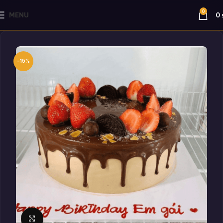
0
MENU
0
-15%
Click to enlarge