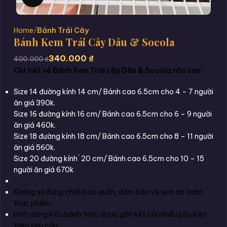
Home
Bánh Trái Cây
Bánh Kem Trái Cây Dâu & Socola
340.000
₫
400.000
₫
Chi tiết về Bánh Kem Trái cây Dâu & Socola như sau:
Size 14 đường kính 14 cm/ Bánh cao 6.5cm cho 4 – 7 người
ăn giá 390k.
Size 16 đường kính 16 cm/ Bánh cao 6.5cm cho 6 – 9 người
ăn giá 460k.
Size 18 đường kính 18 cm/ Bánh cao 6.5cm cho 8 – 11 người
ăn giá 560k.
Size 20 đường kính ́ 20 cm/ Bánh cao 6.5cm cho 10 – 15
người ăn giá 670k
Không sử dụng chất bảo quản, đảm bảo vệ sinh an toàn
thực phẩm.
Hình dáng kiểu bánh tròn, được gắn kết bởi nhiều phụ kiện
theo yêu cầu.