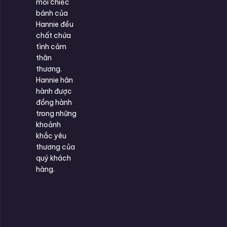
mỗi chiếc
bánh của
Hannie đều
chất chứa
tình cảm
thân
thương.
Hannie hân
hành được
đồng hành
trong những
khoảnh
khắc yêu
thương của
quý khách
hàng.