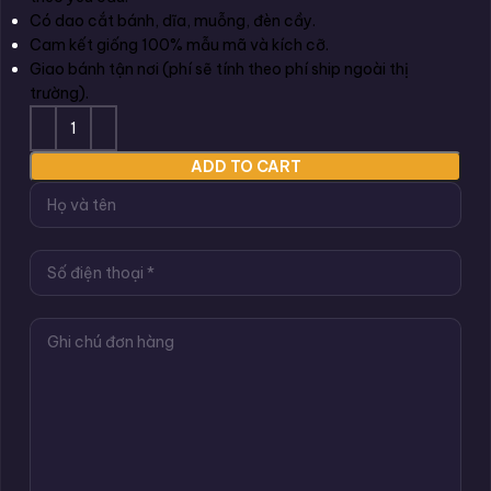
Có dao cắt bánh, dĩa, muỗng, đèn cầy.
Cam kết giống 100% mẫu mã và kích cỡ.
Giao bánh tận nơi (phí sẽ tính theo phí ship ngoài thị
trường).
ADD TO CART