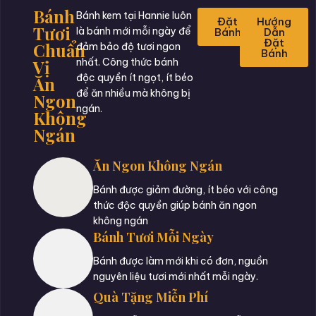
Bánh
Bánh kem tại Hannie luôn
Đặt
Hướng
Tươi
là bánh mới mỗi ngày để
Bánh
Dẫn
Đặt
Chuẩn
đảm bảo độ tươi ngon
Bánh
Vị
nhất. Công thức bánh
độc quyền ít ngọt, ít béo
Ăn
để ăn nhiều mà không bị
Ngon
ngán.
Không
Ngán
Ăn Ngon Không Ngán
Bánh được giảm đường, ít béo với công
thức độc quyền giúp bánh ăn ngon
không ngán
Bánh Tươi Mỗi Ngày
Bánh được làm mới khi có đơn, nguồn
nguyên liệu tươi mới nhất mỗi ngày.
Quà Tặng Miễn Phí