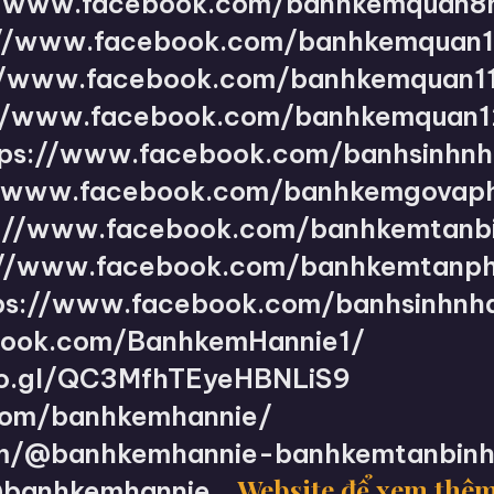
//www.facebook.com/banhkemquan8
://www.facebook.com/banhkemquan1
//www.facebook.com/banhkemquan11
//www.facebook.com/banhkemquan1
tps://www.facebook.com/banhsinhnh
//www.facebook.com/banhkemgovaph
://www.facebook.com/banhkemtanbi
://www.facebook.com/banhkemtanph
ps://www.facebook.com/banhsinhnh
book.com/BanhkemHannie1/
oo.gl/QC3MfhTEyeHBNLiS9
.com/banhkemhannie/
om/@banhkemhannie-banhkemtanbin
Website để xem thê
/@banhkemhannie