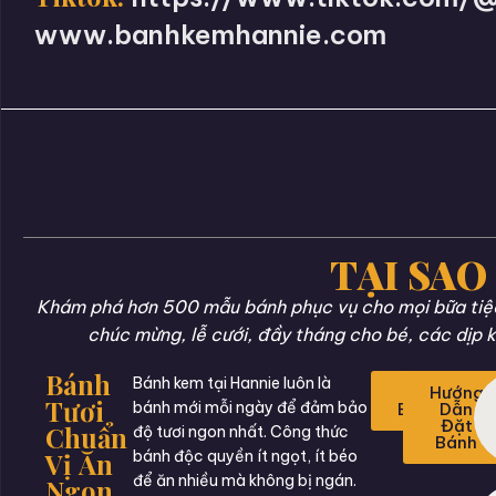
www.banhkemhannie.com
TẠI SAO
Khám phá hơn 500 mẫu bánh phục vụ cho mọi bữa tiệc 
chúc mừng, lễ cưới, đầy tháng cho bé, các dịp k
Bánh
Bánh kem tại Hannie luôn là
Đặt
Hướng
Tươi
bánh mới mỗi ngày để đảm bảo
Bánh
Dẫn
Đặt
Chuẩn
độ tươi ngon nhất. Công thức
Bánh
Vị Ăn
bánh độc quyền ít ngọt, ít béo
để ăn nhiều mà không bị ngán.
Ngon