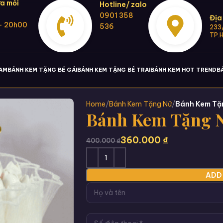
a mỗi
Hotline/ zalo
0901 358
Địa
- 20h00
536
233/
TP.
NAM
BÁNH KEM TẶNG BÉ GÁI
BÁNH KEM TẶNG BÉ TRAI
BÁNH KEM HOT TREND
B
Home
Bánh Kem Tặng Nữ
Bánh Kem Tặn
Bánh Kem Tặng N
360.000
₫
400.000
₫
ADD