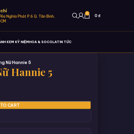
 chỉ
0
0
₫
4a Nghĩa Phát P.6 Q. Tân Bình,
HCM
ÁNH KEM KỶ NIỆM
HOA & SOCOLA
TIN TỨC
g Nữ Hannie 5
ữ Hannie 5
 TO CART