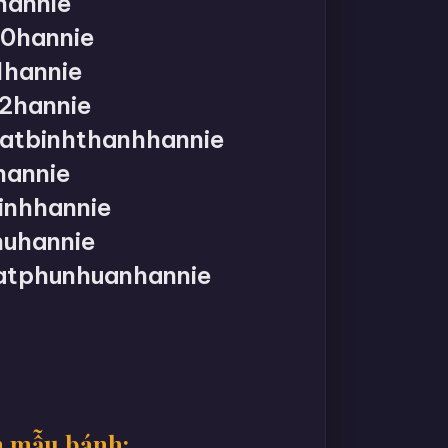
hannie
0hannie
hannie
2hannie
atbinhthanhhannie
annie
nhhannie
uhannie
atphunhuanhannie
h
m mẫu bánh: