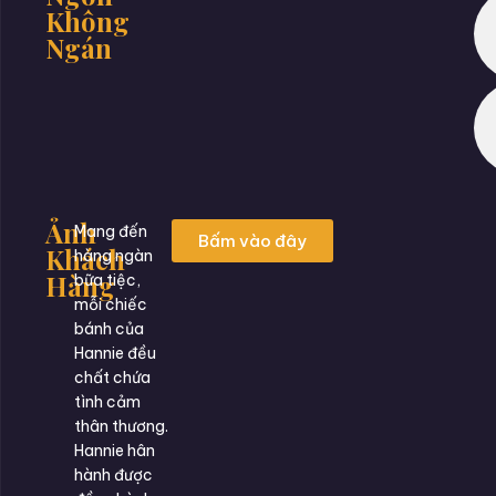
Không
Ngán
Ảnh
Mang đến
Bấm vào đây
Khách
hàng ngàn
Hàng
bữa tiệc,
mỗi chiếc
bánh của
Hannie đều
chất chứa
tình cảm
thân thương.
Hannie hân
hành được