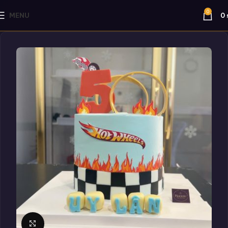
0
MENU
0
Click to enlarge