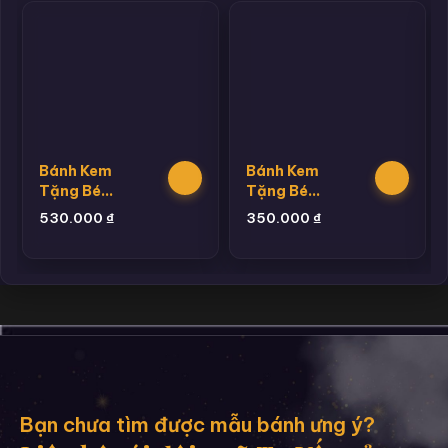
Bánh Kem
Bánh Kem
Tặng Bé
Tặng Bé
Trai
Trai
530.000
₫
350.000
₫
Hannie 1
Hannie 13
Bạn chưa tìm được mẫu bánh ưng ý?