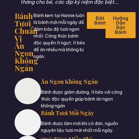
tháng cho bé, các dịp kỷ niệm đặc biệt...
Bánh
Bánh kem tại Hannie luôn
Đặt
Hướng
Tươi
là bánh mới mỗi ngày để
Bánh
Dẫn
Đặt
Chuẩn
đảm bảo độ tươi ngon
Bánh
Vị
nhất. Công thức bánh
độc quyền ít ngọt, ít béo
Ăn
để ăn nhiều mà không bị
Ngon
ngán.
Không
Ngán
Ăn Ngon Không Ngán
Bánh được giảm đường, ít béo với công
thức độc quyền giúp bánh ăn ngon
không ngán
Bánh Tươi Mỗi Ngày
Bánh được làm mới khi có đơn, nguồn
nguyên liệu tươi mới nhất mỗi ngày.