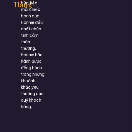
Hàng
bữa tiệc,
mỗi chiếc
bánh của
Hannie đều
chất chứa
tình cảm
thân
thương.
Hannie hân
hành được
đồng hành
trong những
khoảnh
khắc yêu
thương của
quý khách
hàng.