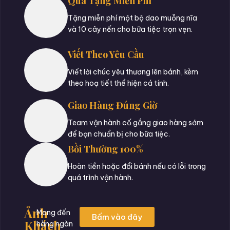
Quà Tặng Miễn Phí
Tặng miễn phí một bộ dao muỗng nĩa
và 10 cây nến cho bữa tiệc trọn vẹn.
Viết Theo Yêu Cầu
Viết lời chúc yêu thương lên bánh, kèm
theo hoạ tiết thể hiện cá tính.
Giao Hàng Đúng Giờ
Team vận hành cố gắng giao hàng sớm
để bạn chuẩn bị cho bữa tiệc.
Bồi Thường 100%
Hoàn tiền hoặc đổi bánh nếu có lỗi trong
quá trình vận hành.
Ảnh
Mang đến
Bấm vào đây
Khách
hàng ngàn