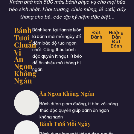
Khám phá hơn 500 mẫu bánh phục vụ cho mọi bữa
tiệc sinh nhật, khai trương, chúc mừng, lễ cưới, đầy
tháng cho bé, các dịp kỷ niệm đặc biệt...
Bánh
Bánh kem tại Hannie luôn
Đặt
Hướng
Tươi
là bánh mới mỗi ngày để
Bánh
Dẫn
Đặt
Chuẩn
đảm bảo độ tươi ngon
Bánh
Vị
nhất. Công thức bánh
độc quyền ít ngọt, ít béo
Ăn
để ăn nhiều mà không bị
Ngon
ngán.
Không
Ngán
Ăn Ngon Không Ngán
Bánh được giảm đường, ít béo với công
thức độc quyền giúp bánh ăn ngon
không ngán
Bánh Tươi Mỗi Ngày
Bánh được làm mới khi có đơn, nguồn