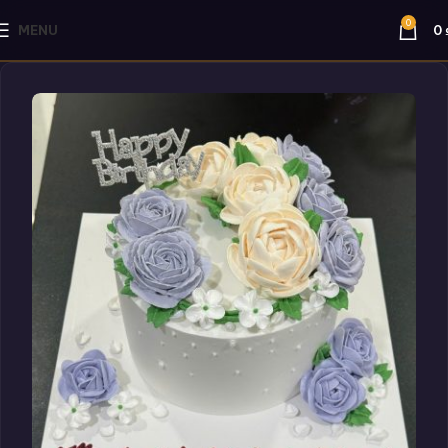
0
MENU
0