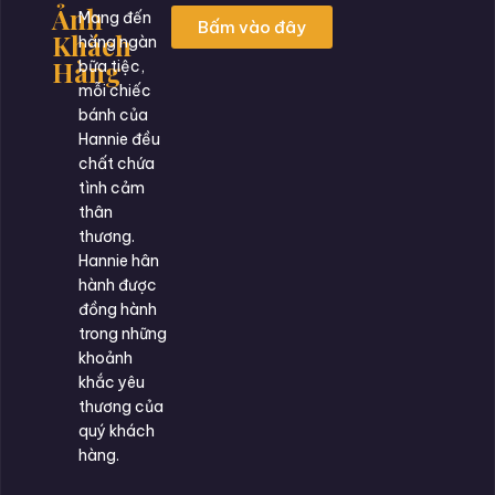
Ảnh
Mang đến
Bấm vào đây
Khách
hàng ngàn
Hàng
bữa tiệc,
mỗi chiếc
bánh của
Hannie đều
chất chứa
tình cảm
thân
thương.
Hannie hân
hành được
đồng hành
trong những
khoảnh
khắc yêu
thương của
quý khách
hàng.