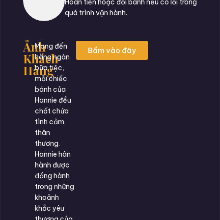
Hoàn tiền hoặc đổi bánh nếu có lỗi trong
quá trình vận hành.
Ảnh
Mang đến
Bấm vào đây
Khách
hàng ngàn
Hàng
bữa tiệc,
mỗi chiếc
bánh của
Hannie đều
chất chứa
tình cảm
thân
thương.
Hannie hân
hành được
đồng hành
trong những
khoảnh
khắc yêu
thương của