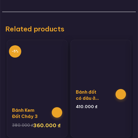
Related products
-5%
Bánh đốt
có dâu ở
chân bánh
410.000
₫
Bánh Kem
Đốt Cháy 3
360.000
₫
380.000
₫