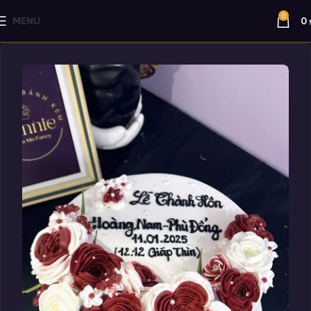
0
MENU
0