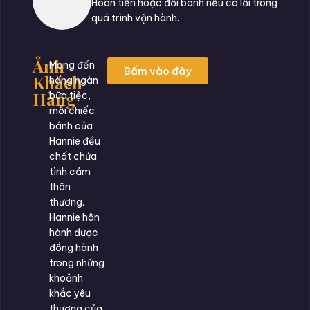
Hoàn tiền hoặc đổi bánh nếu có lỗi trong
quá trình vận hành.
Ảnh
Mang đến
Bấm vào đây
Khách
hàng ngàn
Hàng
bữa tiệc,
mỗi chiếc
bánh của
Hannie đều
chất chứa
tình cảm
thân
thương.
Hannie hân
hành được
đồng hành
trong những
khoảnh
khắc yêu
thương của