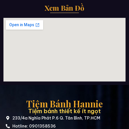
Xem Bản Đồ
Tiệm Bánh Hannie
Tiệm bánh thiết kế ít ngọt
233/4a Nghĩa Phát P.6 Q. Tân Bình, TP.HCM
Hotline: 0901358536