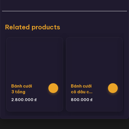
Related products
Bánh cưới
Bánh cưới
3 tầng
cô dâu chú
rể
2.800.000
₫
800.000
₫