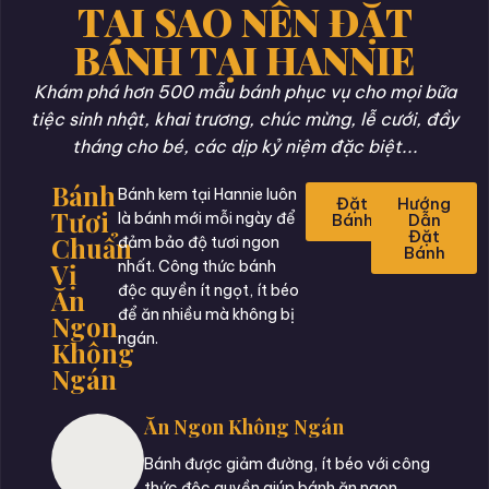
TẠI SAO NÊN ĐẶT
BÁNH TẠI HANNIE
Khám phá hơn 500 mẫu bánh phục vụ cho mọi bữa
tiệc sinh nhật, khai trương, chúc mừng, lễ cưới, đầy
tháng cho bé, các dịp kỷ niệm đặc biệt...
Bánh
Bánh kem tại Hannie luôn
Đặt
Hướng
Tươi
là bánh mới mỗi ngày để
Bánh
Dẫn
Đặt
Chuẩn
đảm bảo độ tươi ngon
Bánh
Vị
nhất. Công thức bánh
độc quyền ít ngọt, ít béo
Ăn
để ăn nhiều mà không bị
Ngon
ngán.
Không
Ngán
Ăn Ngon Không Ngán
Bánh được giảm đường, ít béo với công
thức độc quyền giúp bánh ăn ngon