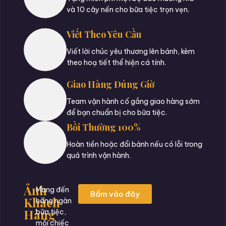
và 10 cây nến cho bữa tiệc trọn vẹn.
Viết Theo Yêu Cầu
Viết lời chúc yêu thương lên bánh, kèm
theo hoạ tiết thể hiện cá tính.
Giao Hàng Đúng Giờ
Team vận hành cố gắng giao hàng sớm
để bạn chuẩn bị cho bữa tiệc.
Bồi Thường 100%
Hoàn tiền hoặc đổi bánh nếu có lỗi trong
quá trình vận hành.
Ảnh
Mang đến
Bấm vào đây
Khách
hàng ngàn
Hàng
bữa tiệc,
mỗi chiếc