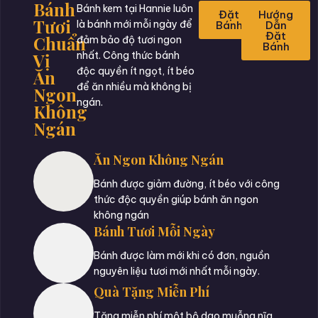
Bánh
Bánh kem tại Hannie luôn
Đặt
Hướng
Tươi
là bánh mới mỗi ngày để
Bánh
Dẫn
Đặt
Chuẩn
đảm bảo độ tươi ngon
Bánh
Vị
nhất. Công thức bánh
độc quyền ít ngọt, ít béo
Ăn
để ăn nhiều mà không bị
Ngon
ngán.
Không
Ngán
Ăn Ngon Không Ngán
Bánh được giảm đường, ít béo với công
thức độc quyền giúp bánh ăn ngon
không ngán
Bánh Tươi Mỗi Ngày
Bánh được làm mới khi có đơn, nguồn
nguyên liệu tươi mới nhất mỗi ngày.
Quà Tặng Miễn Phí
Tặng miễn phí một bộ dao muỗng nĩa