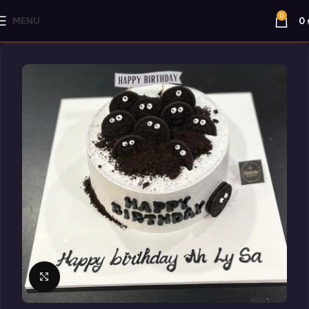
0
MENU
0
Click to enlarge