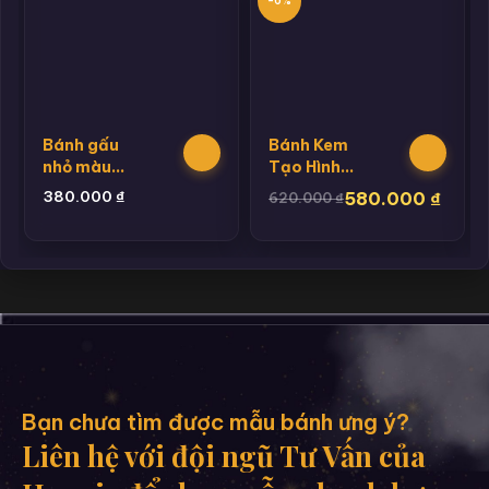
-6%
Bánh gấu
Bánh Kem
nhỏ màu
Tạo Hình
xanh
Cầu Cho
380.000
₫
580.000
₫
620.000
₫
Bé Trai
Bạn chưa tìm được mẫu bánh ưng ý?
Liên hệ với đội ngũ Tư Vấn của